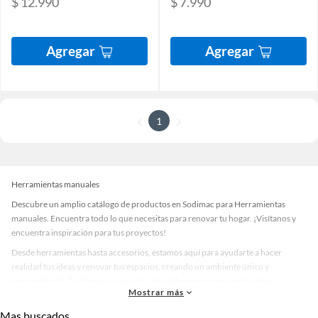
$ 12.990
$ 7.990
Agregar
Agregar
1
Herramientas manuales
Descubre un amplio catálogo de productos en Sodimac para Herramientas
manuales. Encuentra todo lo que necesitas para renovar tu hogar. ¡Visítanos y
encuentra inspiración para tus proyectos!
Desde herramientas hasta accesorios, estamos aquí para ayudarte a hacer
realidad tus ideas y renovar tus espacios, creando un ambiente único y
personalizado. Explora nuestra selección de herramientas, materiales y
Mostrar más
accesorios de calidad que te ayudarán a crear un espacio más tú.
Mas buscados
Desde remodelaciones hasta proyectos de decoración, estamos aquí para hacer