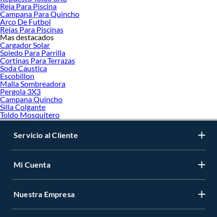
Reja Para Piscina
Campana Para Quincho
Arco De Futbol
Rejas Para Piscinas
Mas destacados
Cargador Solar
Spiedo Para Parrilla
Cortinas Para Terrazas
Soda Caustica
Escobillon
Malla Sombreadora
Pergola 3X3
Campana Quincho
Silla Colgante
Toldo Mosquitero
Servicio al Cliente
Mi Cuenta
Nuestra Empresa