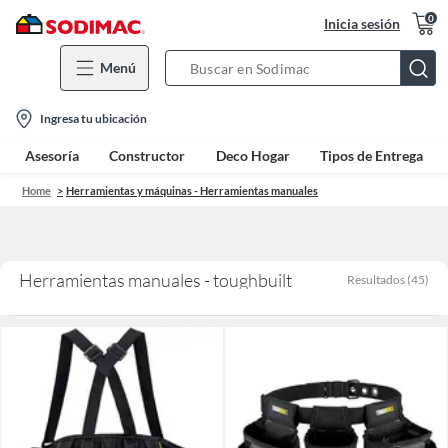
0
Inicia sesión
Menú
Search
Bar
location-
Ingresa tu ubicación
icon
Asesoría
Constructor
Deco Hogar
Tipos de Entrega
Home
Herramientas y máquinas - Herramientas manuales
Herramientas manuales - toughbuilt
Resultados
(
45
)