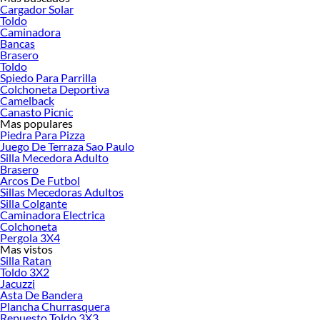
Cargador Solar
tus ideas realidad. ¡Visítanos y encuentra todo lo que tenemos para ofrecerte en
Toldo
Herramientas manuales!
Caminadora
Bancas
Explora la variedad de productos de Herramientas manuales en
Brasero
Sodimac
Toldo
Spiedo Para Parrilla
Herramientas, materiales y accesorios de calidad para tus proyectos y
Colchoneta Deportiva
renovación de espacios. ¡Visítanos y descubre todo lo que tenemos para
Camelback
ofrecerte!
Canasto Picnic
Mas populares
Encuentra una amplia variedad de productos de Herramientas manuales en
Piedra Para Pizza
Sodimac. Encuentra todo lo necesario para tus proyectos de renovación y
Juego De Terraza Sao Paulo
Silla Mecedora Adulto
decoración. ¡Visítanos y haz tus ideas realidad!
Brasero
Arcos De Futbol
Sillas Mecedoras Adultos
Silla Colgante
Caminadora Electrica
Colchoneta
Pergola 3X4
Mas vistos
Silla Ratan
Toldo 3X2
Jacuzzi
Asta De Bandera
Plancha Churrasquera
Repuesto Toldo 3X3