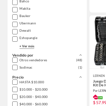
Bahco
Makita
Bauker
Ubermann
Dewalt
Eshopangie
+ Ver más
Vendido por
Otros vendedores
(48)
Sodimac
(1)
LERNEN
Precio
Juego D
HASTA $10.000
Kit De 
$10.000 - $20.000
Por LER
$20.000 - $40.000
$ 57.9
$40.000 - $60.000