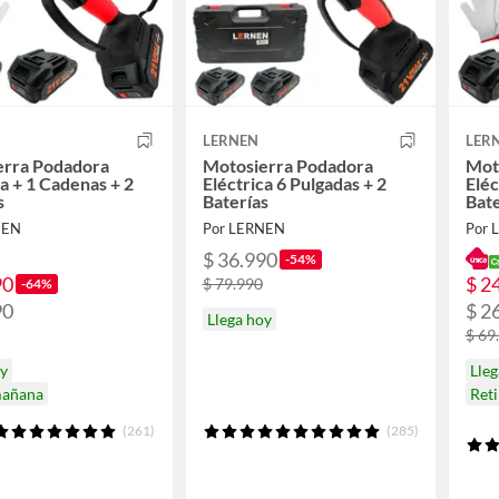
LERNEN
LER
erra Podadora
Motosierra Podadora
Mot
ca + 1 Cadenas + 2
Eléctrica 6 Pulgadas + 2
Eléc
s
Baterías
Bate
NEN
Por LERNEN
Por 
$ 36.990
-54%
90
$ 2
$ 79.990
-64%
90
$ 2
Llega hoy
$ 69
oy
Lleg
mañana
Ret
(261)
(285)