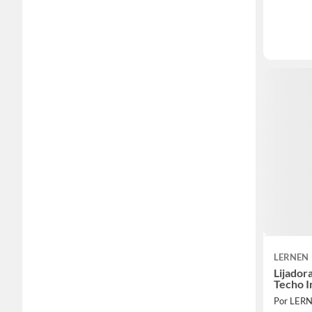
LERNEN
Lijador
Techo I
Por LER