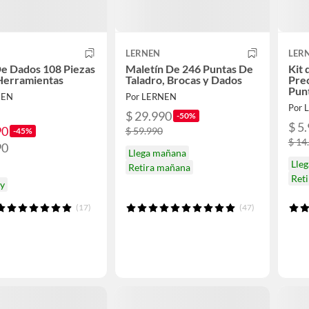
LERNEN
LER
e Dados 108 Piezas
Maletín De 246 Puntas De
Kit 
Herramientas
Taladro, Brocas y Dados
Prec
Punt
NEN
Por LERNEN
Por 
$ 29.990
-50%
$ 5
90
$ 59.990
-45%
$ 14
90
Llega mañana
Lleg
Retira mañana
Ret
oy
(17)
(47)