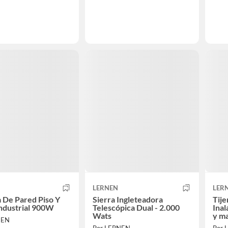
LERNEN
LER
a De Pared Piso Y
Sierra Ingleteadora
Tij
ndustrial 900W
Telescópica Dual - 2.000
Inal
Wats
y ma
NEN