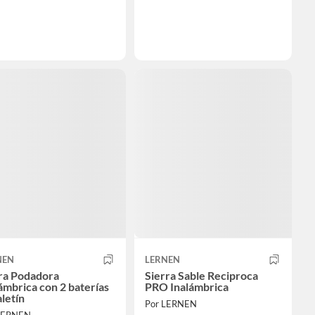
NEN
LERNEN
era Podadora
Sierra Sable Reciproca
ámbrica con 2 baterías
PRO Inalámbrica
letín
Por LERNEN