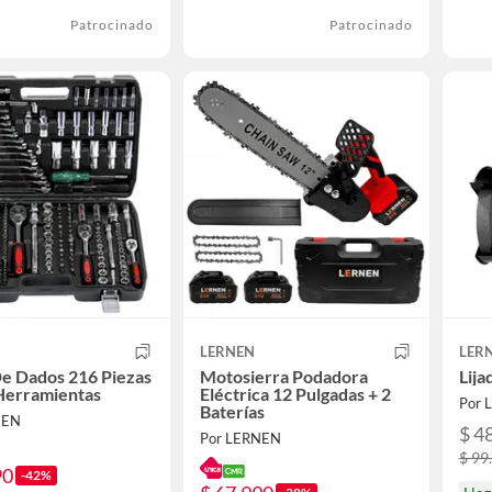
Patrocinado
Patrocinado
LERNEN
LER
e Dados 216 Piezas
Motosierra Podadora
Lija
Herramientas
Eléctrica 12 Pulgadas + 2
Por 
Baterías
NEN
$ 4
Por LERNEN
$ 99
90
-42%