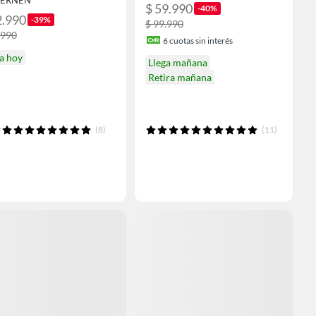
LERNEN
$ 59.990
-40%
2.990
-39%
$ 99.990
.990
6
cuotas sin interés
a hoy
Llega mañana
Retira mañana
(8)
(11)