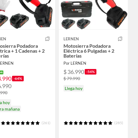
NEN
LERNEN
osierra Podadora
Motosierra Podadora
trica + 1 Cadenas + 2
Eléctrica 6 Pulgadas + 2
rías
Baterías
LERNEN
Por LERNEN
$ 36.990
-54%
4.990
$ 79.990
-64%
6.990
Llega hoy
.990
a hoy
ira mañana
(261)
(285)