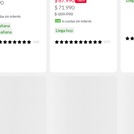
$ 67.990
Lleg
-38%
90
$ 71.990
$ 109.990
as sin interés
6
cuotas sin interés
añana
Llega hoy
mañana
(46)
(47)