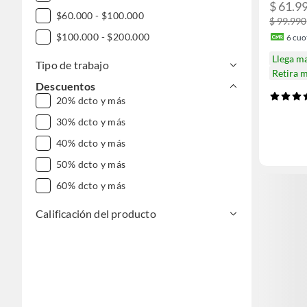
$ 61.9
$60.000 - $100.000
$ 99.990
$100.000 - $200.000
6
cuot
Llega m
Tipo de trabajo
Retira 
Descuentos
20% dcto y más
30% dcto y más
40% dcto y más
50% dcto y más
60% dcto y más
Calificación del producto