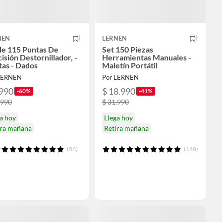
NEN
LERNEN
de 115 Puntas De
Set 150 Piezas
isión Destornillador, -
Herramientas Manuales -
as - Dados
Maletín Portátil
LERNEN
Por LERNEN
.990
$ 18.990
-60%
-41%
.990
$ 31.990
a hoy
Llega hoy
ira mañana
Retira mañana
(56)
(148)