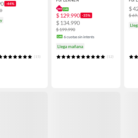
Por LERNEN
Por 
90
-44%
$ 4
90
$ 129.990
$ 69
-35%
oy
$ 134.990
Lleg
$ 199.990
6
cuotas sin interés
Llega mañana
(15)
(12)