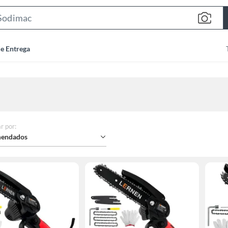
Search
Bar
de Entrega
r por
:
endados