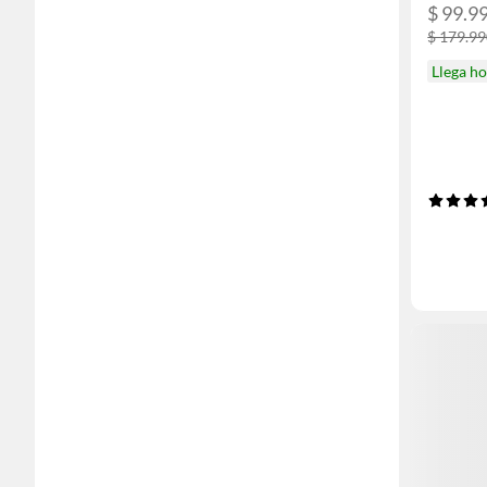
$ 99.9
$ 179.9
Llega h