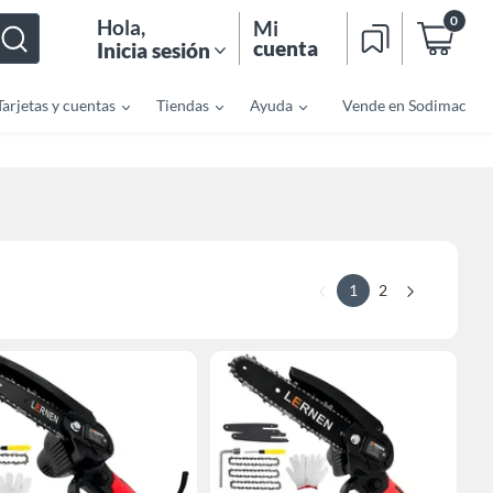
0
Hola
,
Mi
cuenta
Inicia sesión
Tarjetas y cuentas
Tiendas
Ayuda
Vende en Sodimac
1
2