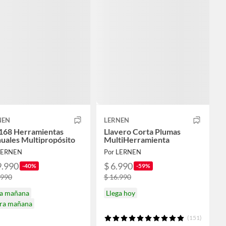
NEN
LERNEN
 168 Herramientas
Llavero Corta Plumas
uales Multipropósito
MultiHerramienta
LERNEN
Por LERNEN
9.990
$ 6.990
-40%
-59%
.990
$ 16.990
ga mañana
Llega hoy
ira mañana
(151)