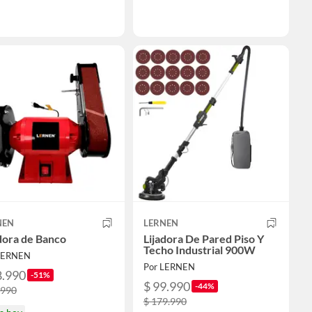
NEN
LERNEN
dora de Banco
Lijadora De Pared Piso Y
Techo Industrial 900W
LERNEN
Por LERNEN
8.990
-51%
$ 99.990
-44%
.990
$ 179.990