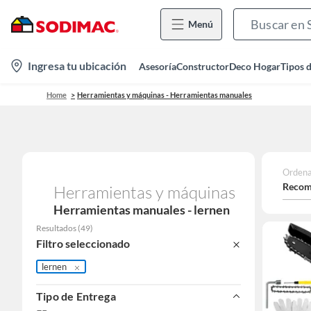
Menú
location-
Ingresa tu ubicación
Asesoría
Constructor
Deco Hogar
Tipos 
icon
Home
Herramientas y máquinas - Herramientas manuales
Ordena
Recom
Herramientas y máquinas
Herramientas manuales - lernen
Resultados
(
49
)
Filtro seleccionado
lernen
Tipo de Entrega