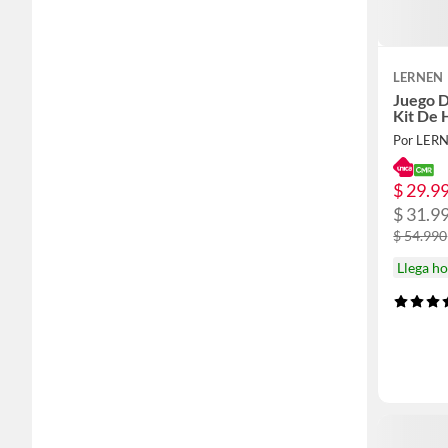
LERNEN
Juego D
Kit De 
Por LER
$ 29.9
$ 31.9
$ 54.990
Llega h