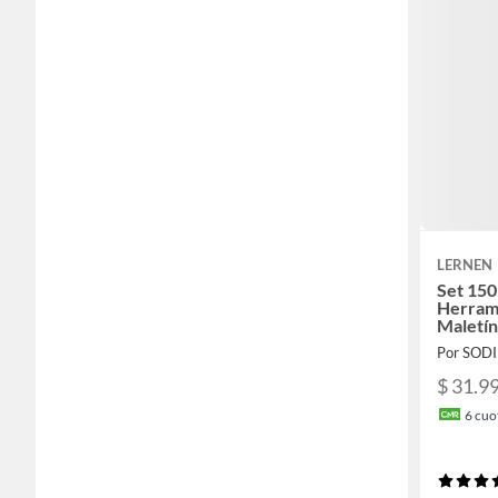
LERNEN
Set 150
Herram
Maletín
Por SOD
$ 31.9
6
cuot