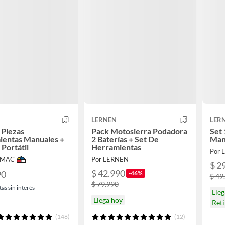
LERNEN
LER
 Piezas
Pack Motosierra Podadora
Set
ientas Manuales +
2 Baterías + Set De
Man
 Portátil
Herramientas
Por 
IMAC
Por LERNEN
$ 2
$ 42.990
90
-46%
$ 49
$ 79.990
as sin interés
Lle
Llega hoy
Ret
(148)
(12)