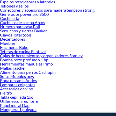
¡Visítanos y haz tus ideas realidad!
Espejos retrovisores y laterales
Teflones y sellos
Conectores y accesorios para madera Simpson strong
Generador power pro 3500
Cuchilleria
Cuchillos de cocina Arcos
Numero para casa Poli
Serruchos y sierras Bauker
Clavos Total tools
Decantadores
Muebles
Encimeras Boko
Teteras de cocina Fantuzzi
Cajas de herramientas y organizadores Stanley
Bomba pozo profundo 1 hp
Herramientas manuales Irimo
Mallas raschel
Alimento para perros Cachupin
Sofas Muebles new
Ropa de cama Andes
Lamparas colgantes
Accesorios de vino
Fieltro
Tabla cepillada 1x6
Utiles escolares Torre
Papel mural Dap
Manguera 1 pulgada