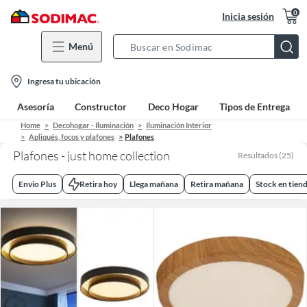
0
Inicia sesión
Menú
Search
Bar
location-
Ingresa tu ubicación
icon
Asesoría
Constructor
Deco Hogar
Tipos de Entrega
Home
Decohogar - Iluminación
Iluminación Interior
Apliqués, focos y plafones
Plafones
Plafones - just home collection
Resultados
(
25
)
Envio Plus
Retira hoy
Llega mañana
Retira mañana
Stock en tien