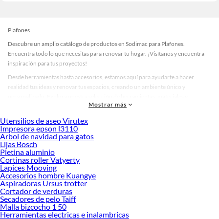
Plafones
Descubre un amplio catálogo de productos en Sodimac para Plafones.
Encuentra todo lo que necesitas para renovar tu hogar. ¡Visítanos y encuentra
inspiración para tus proyectos!
Desde herramientas hasta accesorios, estamos aquí para ayudarte a hacer
realidad tus ideas y renovar tus espacios, creando un ambiente único y
personalizado. Explora nuestra selección de herramientas, materiales y
Mostrar más
accesorios de calidad que te ayudarán a crear un espacio más tú.
Utensilios de aseo Virutex
Desde remodelaciones hasta proyectos de decoración, estamos aquí para hacer
Impresora epson l3110
tus ideas realidad. ¡Visítanos y encuentra todo lo que tenemos para ofrecerte en
Arbol de navidad para gatos
Plafones!
Lijas Bosch
Pletina aluminio
Explora la variedad de productos de Plafones en Sodimac
Cortinas roller Vatyerty
Lapices Mooving
Herramientas, materiales y accesorios de calidad para tus proyectos y
Accesorios hombre Kuangye
renovación de espacios. ¡Visítanos y descubre todo lo que tenemos para
Aspiradoras Ursus trotter
ofrecerte!
Cortador de verduras
Secadores de pelo Taiff
Encuentra una amplia variedad de productos de Plafones en Sodimac.
Malla bizcocho 1 50
Encuentra todo lo necesario para tus proyectos de renovación y decoración.
Herramientas electricas e inalambricas