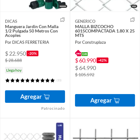
DICAS
GENERICO
Manguera Jardin Con Malla
MALLA BIZCOCHO
1/2 Pulgada 50 Metros Con
6015COMPACTADA 1.80 X 25
Acoples
MTS
Por DICAS FERRETERIA
Por Construplaza
$ 22.950
-20%
$ 60.990
$ 28.688
-42%
$ 64.990
Llega hoy
$ 105.592
(11)
Agregar
Agregar
Patrocinado