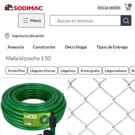
0
Inicia sesión
Menú
Search
Bar
location-
Ingresa tu ubicación
icon
Asesoría
Constructor
Deco Hogar
Tipos de Entrega
Malla bizcocho 1 50
Envio Plus
Llega en 2 horas
Llega hoy
Envío gratis
Llega mañana
R