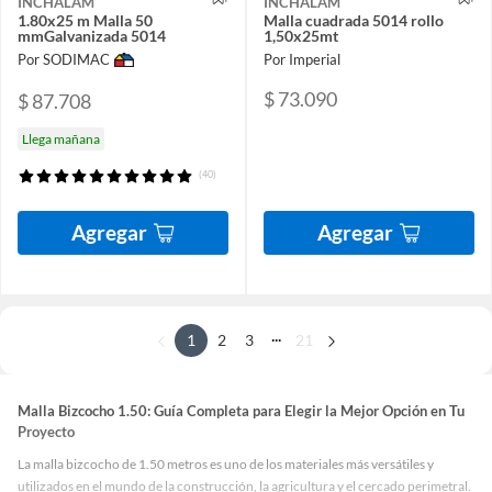
INCHALAM
INCHALAM
1.80x25 m Malla 50
Malla cuadrada 5014 rollo
mmGalvanizada 5014
1,50x25mt
Por SODIMAC
Por Imperial
$ 73.090
$ 87.708
Llega mañana
(40)
Agregar
Agregar
...
1
2
3
21
Malla Bizcocho 1.50: Guía Completa para Elegir la Mejor Opción en Tu
Proyecto
La malla bizcocho de 1.50 metros es uno de los materiales más versátiles y
utilizados en el mundo de la construcción, la agricultura y el cercado perimetral.