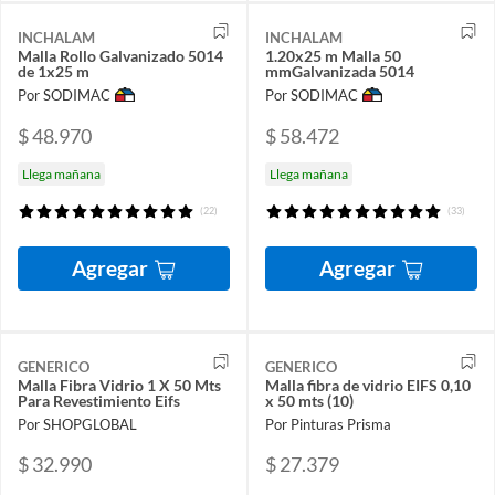
INCHALAM
INCHALAM
Malla Rollo Galvanizado 5014
1.20x25 m Malla 50
de 1x25 m
mmGalvanizada 5014
Por SODIMAC
Por SODIMAC
$ 48.970
$ 58.472
Llega mañana
Llega mañana
(22)
(33)
Agregar
Agregar
GENERICO
GENERICO
Malla Fibra Vidrio 1 X 50 Mts
Malla fibra de vidrio EIFS 0,10
Para Revestimiento Eifs
x 50 mts (10)
Por SHOPGLOBAL
Por Pinturas Prisma
$ 32.990
$ 27.379