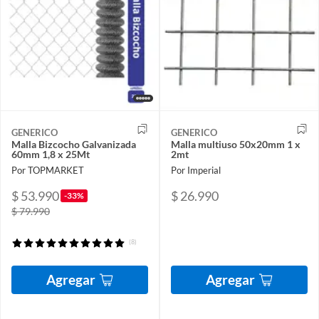
GENERICO
GENERICO
Malla Bizcocho Galvanizada
Malla multiuso 50x20mm 1 x
60mm 1,8 x 25Mt
2mt
Por TOPMARKET
Por Imperial
$ 53.990
$ 26.990
-33%
$ 79.990
(8)
Agregar
Agregar