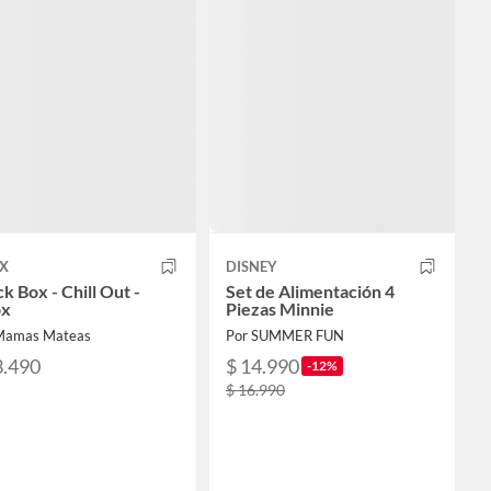
OX
DISNEY
k Box - Chill Out -
Set de Alimentación 4
ox
Piezas Minnie
Mamas Mateas
Por SUMMER FUN
3.490
$ 14.990
-12%
$ 16.990