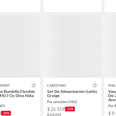
 AVENT
CARESTINO
PHIL
n Bombilla Flexible
Set De Alimentación Gatito
Vaso
Ml/7 Oz Dino Niña
Greige
De 
Ave
Por carestino CHILE
NTI
Por 
$ 21.119
-12%
0
$ 9
-20%
$ 23.999