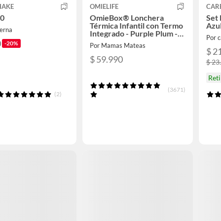
HAKE
OMIELIFE
CAR
60
OmieBox® Lonchera
Set 
Térmica Infantil con Termo
Azul
erna
Integrado - Purple Plum -
Por 
Omie
0
-20%
Por Mamas Mateas
$ 2
$ 59.990
$ 23
Ret
(3671)
(2)