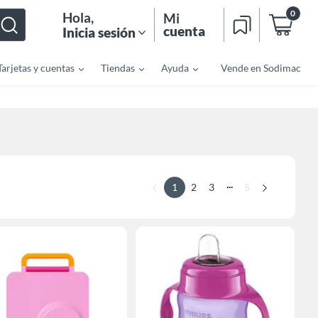
0
Hola
,
Mi
cuenta
Inicia sesión
Tarjetas y cuentas
Tiendas
Ayuda
Vende en Sodimac
...
1
2
3
5