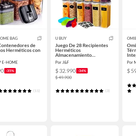
HOME BAG
U BUY
OMIE
 Contenedores de
Juego De 28 Recipientes
Omi
tos Herméticos con
Herméticos
Térm
Almacenamiento
Inte
Contenedor
Omi
P E-HOME
Por J&F
Por 
90
$ 32.990
$ 5
-35%
-34%
$ 49.900
(11)
(3)