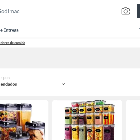
Search
Bar
de Entrega
dores de comida
r por
:
endados