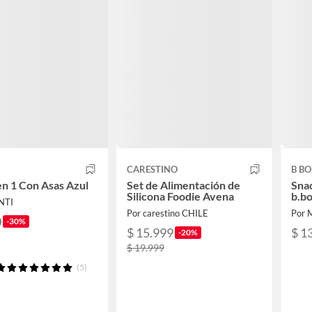
CARESTINO
B B
en 1 Con Asas Azul
Set de Alimentación de
Snac
Silicona Foodie Avena
b.b
NTI
Por carestino CHILE
Por 
0
-30%
$ 15.999
$ 1
-20%
$ 19.999
(5)