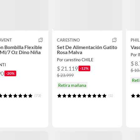
 AVENT
CARESTINO
PHIL
n Bombilla Flexible
Set De Alimentación Gatito
Vaso
Ml/7 Oz Dino Niña
Rosa Malva
Por 
Por carestino CHILE
$ 8
NTI
$ 21.119
-12%
$ 10
90
-20%
$ 23.999
Ret
Retira mañana
(73)
(1)