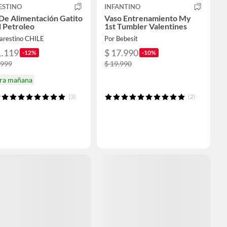
ESTINO
INFANTINO
De Alimentación Gatito
Vaso Entrenamiento My
 Petroleo
1st Tumbler Valentines
carestino CHILE
Por Bebesit
1.119
$ 17.990
-12%
-10%
.999
$ 19.990
ira mañana
(3)
(2)