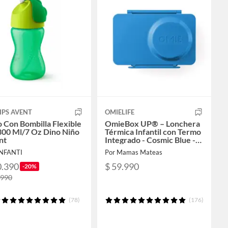
IPS AVENT
OMIELIFE
 Con Bombilla Flexible
OmieBox UP® – Lonchera
300 Ml/7 Oz Dino Niño
Térmica Infantil con Termo
nt
Integrado - Cosmic Blue -
Omie
INFANTI
Por Mamas Mateas
0.390
$ 59.990
-20%
.990
(78)
(176)