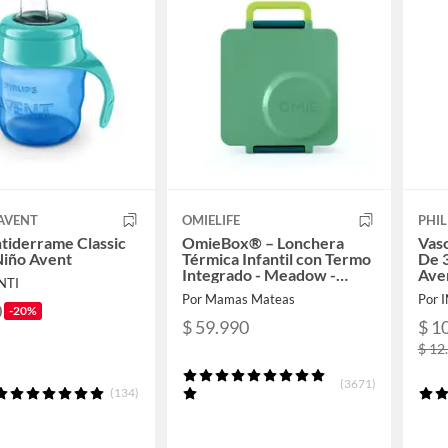
 AVENT
OMIELIFE
PHIL
tiderrame Classic
OmieBox® – Lonchera
Vaso
Niño Avent
Térmica Infantil con Termo
De 
Integrado - Meadow -
Ave
NTI
Omie
Por Mamas Mateas
Por 
0
-20%
$ 59.990
$ 1
$ 12
(3671)
(134)