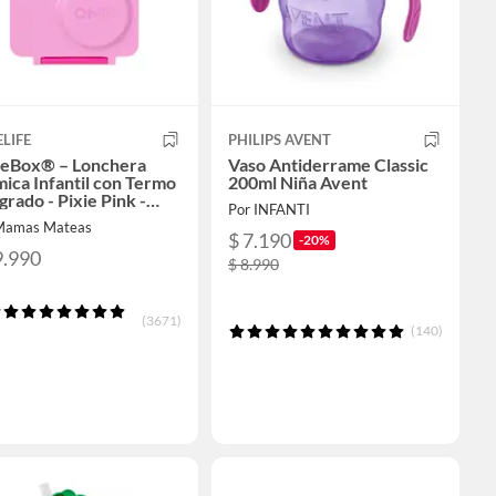
LIFE
PHILIPS AVENT
eBox® – Lonchera
Vaso Antiderrame Classic
ica Infantil con Termo
200ml Niña Avent
grado - Pixie Pink -
Por INFANTI
e
Mamas Mateas
$ 7.190
-20%
9.990
$ 8.990
(3671)
(140)