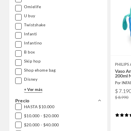
Omielife
U buy
Twistshake
Infanti
Infantino
B box
Skip hop
PHILIPS
Shop ehome bag
Vaso An
200ml 
Disney
Por INFA
+ Ver más
$ 7.19
$ 8.990
Precio
HASTA $10.000
$10.000 - $20.000
$20.000 - $40.000