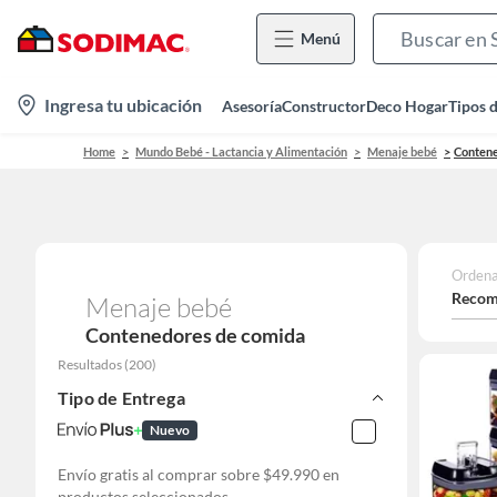
Menú
location-
Ingresa tu ubicación
Asesoría
Constructor
Deco Hogar
Tipos 
icon
Home
Mundo Bebé - Lactancia y Alimentación
Menaje bebé
Contene
Ordena
Recom
Menaje bebé
Contenedores de comida
Resultados
(
200
)
Tipo de Entrega
Nuevo
Envío gratis al comprar sobre $49.990 en
productos seleccionados.