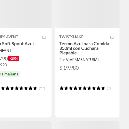
IPS AVENT
TWISTSHAKE
 Soft Spout Azul
Termo Azul para Comida
350ml con Cuchara
INFANTI
Plegable
.790
-20%
Por VIVEMASNATURAL
.990
$ 19.980
ira mañana
(27)
(1)