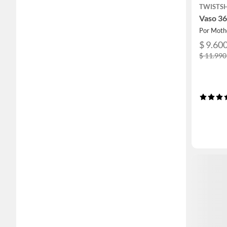
TWISTS
Vaso 3
Por Moth
$ 9.60
$ 11.990