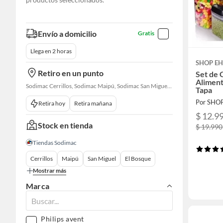
Envío a domicilio
Gratis
Llega en 2 horas
SHOP E
Retiro en un punto
Set de
Alimen
Sodimac Cerrillos, Sodimac Maipú, Sodimac San Miguel, Sodimac El Bosque, Sodimac San Bernardo, Sodimac Talagante
Tapa
Por SHO
Retira hoy
Retira mañana
$ 12.9
Stock en tienda
$ 19.990
Tiendas Sodimac
Cerrillos
Maipú
San Miguel
El Bosque
Mostrar más
Marca
Philips avent