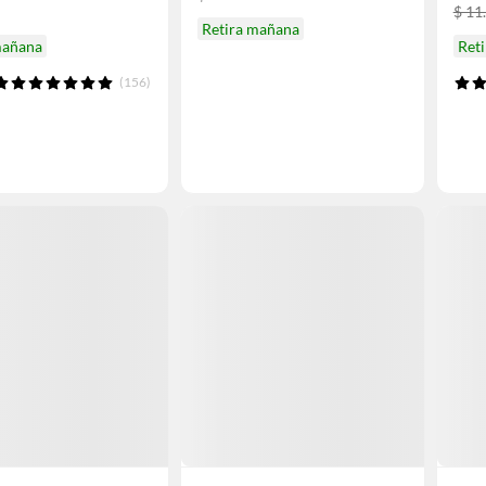
$ 11
Retira mañana
mañana
Ret
(156)