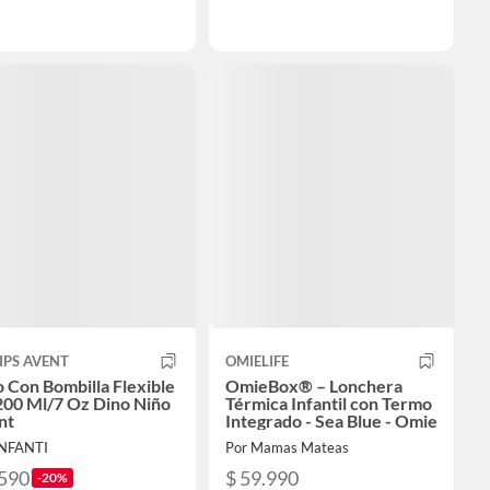
IPS AVENT
OMIELIFE
 Con Bombilla Flexible
OmieBox® – Lonchera
200 Ml/7 Oz Dino Niño
Térmica Infantil con Termo
nt
Integrado - Sea Blue - Omie
INFANTI
Por Mamas Mateas
.590
$ 59.990
-20%