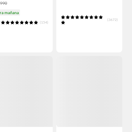
.990
ira mañana
(3672)
(154)