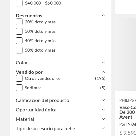
$40.000 - $60.000
Descuentos
20% dcto y más
30% dcto y más
40% dcto y más
50% dcto y más
Color
Vendido por
Otros vendedores
(195)
Sodimac
(5)
Calificación del producto
PHILIPS
Vaso Co
Oportunidad única
De 200 
Avent
Material
Por INFA
Tipo de accesorio para bebé
$ 9.59