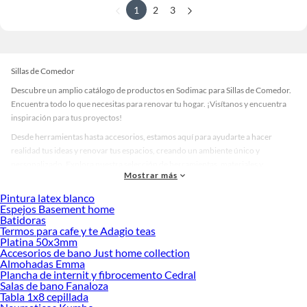
1
2
3
Sillas de Comedor
Descubre un amplio catálogo de productos en Sodimac para Sillas de Comedor.
Encuentra todo lo que necesitas para renovar tu hogar. ¡Visítanos y encuentra
inspiración para tus proyectos!
Desde herramientas hasta accesorios, estamos aquí para ayudarte a hacer
realidad tus ideas y renovar tus espacios, creando un ambiente único y
personalizado. Explora nuestra selección de herramientas, materiales y
Mostrar más
accesorios de calidad que te ayudarán a crear un espacio más tú.
Pintura latex blanco
Desde remodelaciones hasta proyectos de decoración, estamos aquí para hacer
Espejos Basement home
tus ideas realidad. ¡Visítanos y encuentra todo lo que tenemos para ofrecerte en
Batidoras
Sillas de Comedor!
Termos para cafe y te Adagio teas
Platina 50x3mm
Explora la variedad de productos de Sillas de Comedor en Sodimac
Accesorios de bano Just home collection
Almohadas Emma
Herramientas, materiales y accesorios de calidad para tus proyectos y
Plancha de internit y fibrocemento Cedral
renovación de espacios. ¡Visítanos y descubre todo lo que tenemos para
Salas de bano Fanaloza
ofrecerte!
Tabla 1x8 cepillada