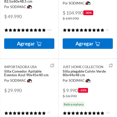
82.5x60x48.5 cm
Por SODIMAC
Por SODIMAC
$ 104.990
-30%
$ 49.990
$ 149.990
(21)
(4)
Agregar
Agregar
IMPORTADORA USA
JUST HOME COLLECTION
Silla Comedor Apilable
Silla plegable Colvin Verde
Eventos Azul 90x45x40 cm
80x44x48 cm
Por SODIMAC
Por SODIMAC
$ 29.990
$ 9.990
-33%
$ 14.990
Retira mañana
(7)
(11)