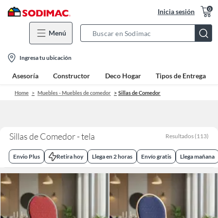
0
Inicia sesión
Menú
Search
Bar
location-
Ingresa tu ubicación
icon
Asesoría
Constructor
Deco Hogar
Tipos de Entrega
Home
Muebles - Muebles de comedor
Sillas de Comedor
Sillas de Comedor - tela
Resultados
(
113
)
Envio Plus
Retira hoy
Llega en 2 horas
Envío gratis
Llega mañana