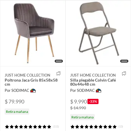
JUST HOME COLLECTION
JUST HOME COLLECTION
Poltrona Jaca Gris 85x58x58
Silla plegable Colvin Café
cm
80x44x48 cm
Por SODIMAC
Por SODIMAC
$ 79.990
$ 9.990
-33%
$ 14.990
Retira mañana
Retira mañana
(111)
(13)