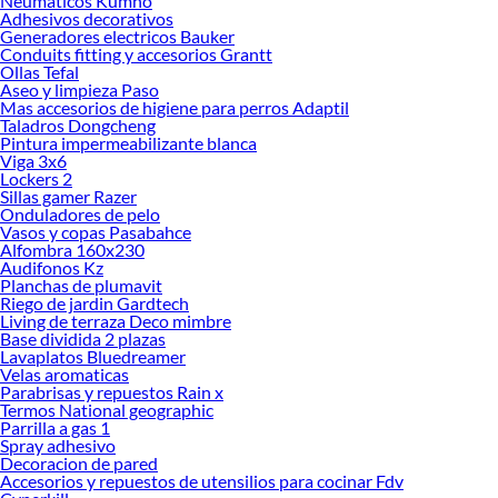
Neumaticos Kumho
Encuentra una amplia variedad de productos de Sillas de Comedor en Sodimac.
Adhesivos decorativos
Encuentra todo lo necesario para tus proyectos de renovación y decoración.
Generadores electricos Bauker
¡Visítanos y haz tus ideas realidad!
Conduits fitting y accesorios Grantt
Ollas Tefal
Aseo y limpieza Paso
Mas accesorios de higiene para perros Adaptil
Taladros Dongcheng
Pintura impermeabilizante blanca
Viga 3x6
Lockers 2
Sillas gamer Razer
Onduladores de pelo
Vasos y copas Pasabahce
Alfombra 160x230
Audifonos Kz
Planchas de plumavit
Riego de jardin Gardtech
Living de terraza Deco mimbre
Base dividida 2 plazas
Lavaplatos Bluedreamer
Velas aromaticas
Parabrisas y repuestos Rain x
Termos National geographic
Parrilla a gas 1
Spray adhesivo
Decoracion de pared
Accesorios y repuestos de utensilios para cocinar Fdv