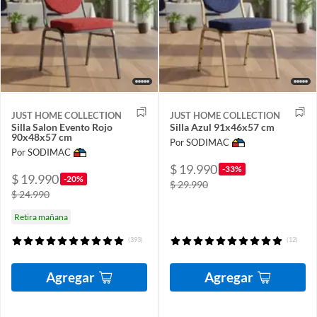
JUST HOME COLLECTION
JUST HOME COLLECTION
Silla Salon Evento Rojo
Silla Azul 91x46x57 cm
90x48x57 cm
Por SODIMAC
Por SODIMAC
$ 19.990
-33%
$ 19.990
-20%
$ 29.990
$ 24.990
Retira mañana
(393)
(12)
Agregar
Agregar