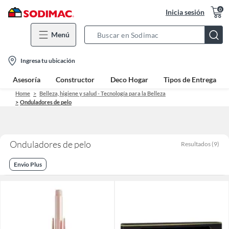
0
Inicia sesión
Menú
Search
Bar
location-
Ingresa tu ubicación
icon
Asesoría
Constructor
Deco Hogar
Tipos de Entrega
Home
Belleza, higiene y salud - Tecnología para la Belleza
Onduladores de pelo
Onduladores de pelo
Resultados
(
9
)
Envio Plus