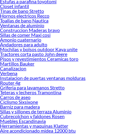
Estufas a parafina toyotomi
Closet infantil
Tinas de bano Stretto
Hornos electricos Recco
Toallas de bano Nautica
Ventanas de aluminio
Construccion Maderas bravo
Sillas de comer Maxi cosi
Amonio cuaternario
Andadores para adulto
Mochilas y bolsos outdoor Kaya unite
Tractores corta pasto John deere
Pisos y revestimientos Ceramicas toro
Martillos Bauker
Canalizacion
Verbena
Instalacion de puertas ventanas molduras
Router 4g
Griferia para lavamanos Stretto
Teteras y lecheros Tramontina
Carros de aseo
Ciclismo Sixsixone
Barniz para madera
Sillas y sillones de terraza Aluminio
Cubrecolchon y faldones Rosen
Muebles Escandinavia
Herramientas y maquinas Klatter
Aire acondicionado midea 12000 btu