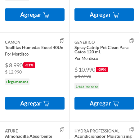
Agregar
Agregar
CAMON
GENERICO
Toallitas Humedas Excel 40Un
Spray Catnip Pet Clean Para
Gatos 120 mL
Por Mordisco
Por Mordisco
$ 8.990
-31%
$ 10.990
-39%
$ 12.990
$ 17.990
Llega mañana
Llega mañana
Agregar
Agregar
ATURE
HYDRA PROFESSIONAL
Almohadilla Absorbente
Acondicionador Moisturizing