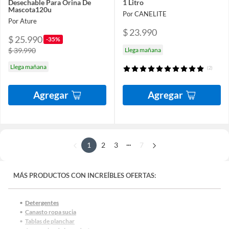
Desechable Para Orina De
1 Litro
Mascota120u
Por CANELITE
Por Ature
$ 23.990
$ 25.990
-35%
$ 39.990
Llega mañana
Llega mañana
(2)
Agregar
Agregar
...
1
2
3
7
MÁS PRODUCTOS CON INCREÍBLES OFERTAS:
Detergentes
Canasto ropa sucia
Tablas de planchar