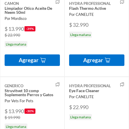
CAMON
HYDRA PROFESSIONAL
Limpiador Otico Aceite De
Flash Thermo Active
Neem 50ml
Por CANELITE
Por Mordisco
$ 32.990
$ 13.990
-39%
$ 22.990
Llega mañana
Llega mañana
Agregar
Agregar
GENERICO
HYDRA PROFESSIONAL
Struvitvet 10 comp
Eye Face Cleaner
Suplemento Perros y Gatos
Por CANELITE
Por Vets For Pets
$ 22.990
$ 13.990
-30%
$ 19.990
Llega mañana
Llega mañana