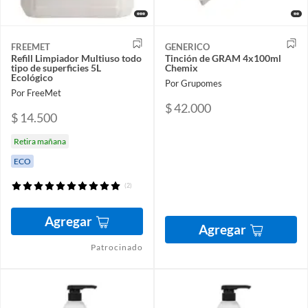
FREEMET
GENERICO
Refill Limpiador Multiuso todo
Tinción de GRAM 4x100ml
tipo de superficies 5L
Chemix
Ecológico
Por Grupomes
Por FreeMet
$ 42.000
$ 14.500
Retira mañana
ECO
(2)
Agregar
Agregar
Patrocinado