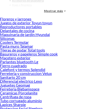
Accesorios de lavandería
Aseo y limpieza
Traperos y mopas
Mostrar más
Escobas y palas
Contenedores de basura
Floreros y jarrones
Juegos de exterior Toyun toyun
Barreagua y limpiavidrios
Reproductores portables
Esponjas y virutillas
Delantales de cocina
Utensilios de aseo
Maquinaria de jardin Hyundai
Aseo y limpieza
Siliconas
Cesta y canasto para la ropa sucia
Coolers Termolar
Contenedores de basura
Pasta muro Tajamar
Bolsa de basura
Tijeras de podar Total tools
Desodorante ambiental
Basureros y papeleros Simple cook
Macetero exterior
Papelera
Parlantes bluetooth Lg
Mopa
Fierro cuadrado
Tendedero de ropa
Calefont y termos Splendid
Ferreteria y construccion Velux
Sanitario 20 cm
Diferencial electrico Lexo
Juguetes Geomag
Ferreteria Bigbamspace
Ceramicas Porcelanite
Centrifuga de ropa
Tubo corrugado aluminio
Lapices Sharpie
Proteccion facial Steelpro