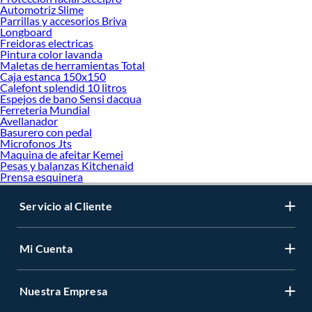
Automotriz Slime
Parrillas y accesorios Briva
Longboard
Freidoras electricas
Pintura color lavanda
Maletas de herramientas Total
Caja estanca 150x150
Calefont splendid 10 litros
Espejos de bano Sensi dacqua
Ferreteria Mundial
Avellanador
Basurero con pedal
Microfonos Jts
Maquina de afeitar Kemei
Pesas y balanzas Kitchenaid
Prensa esquinera
Servicio al Cliente
Mi Cuenta
Nuestra Empresa