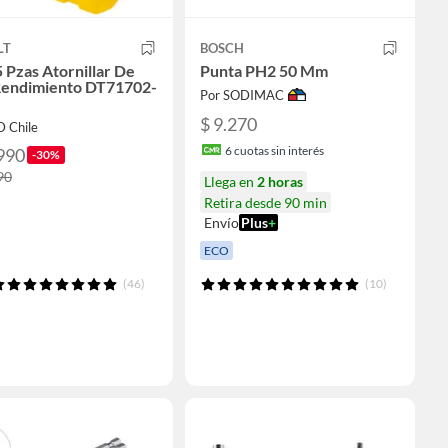
LT
BOSCH
5 Pzas Atornillar De
Punta PH2 50 Mm
Rendimiento DT71702-
Por SODIMAC
$ 9.270
D Chile
6
cuotas sin interés
990
-30%
90
Llega en
2 horas
Retira desde 90 min
Envío
Plus
+
ECO
(46)
(10)