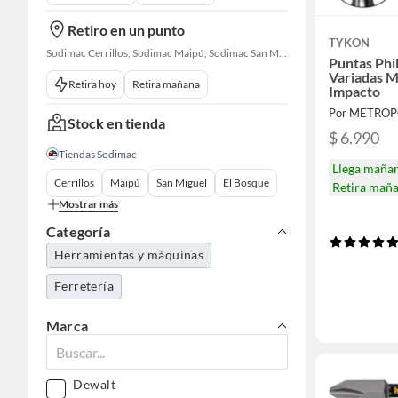
Retiro en un punto
TYKON
Sodimac Cerrillos, Sodimac Maipú, Sodimac San Miguel, Sodimac El Bosque, Sodimac San Bernardo, Constructor Cantagallo, Sodimac Talagante, Sodimac San Fernando
Puntas Phi
Variadas M
Retira hoy
Retira mañana
Impacto
Por METROP
Stock en tienda
$ 6.990
Tiendas Sodimac
Llega maña
Cerrillos
Maipú
San Miguel
El Bosque
Retira mañ
Mostrar más
Categoría
Herramientas y máquinas
Ferretería
Marca
Dewalt