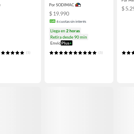
e
Por SODIMAC
$ 5.2
$ 19.990
6
cuotas sin interés
Llega en
2 horas
Retira desde 90 min
Envío
Plus
+
(5)
(5)