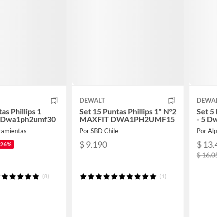
DEWALT
DEWA
as Phillips 1
Set 15 Puntas Phillips 1" N°2
Set 5 
t Dwa1ph2umf30
MAXFIT DWA1PH2UMF15
- 5 D
ramientas
Por SBD Chile
Por Al
$ 9.190
$ 13.
-26%
$ 16.0
(8)
(1)