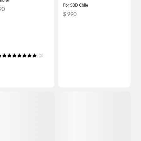
Por SBD Chile
90
$ 990
(5)