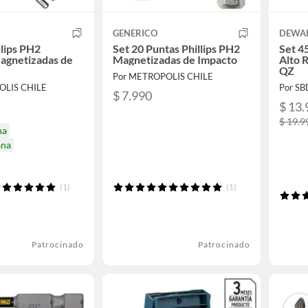
GENERICO
DEWA
llips PH2
Set 20 Puntas Phillips PH2
Set 4
agnetizadas de
Magnetizadas de Impacto
Alto 
QZ
Por METROPOLIS CHILE
OLIS CHILE
Por SB
$ 7.990
$ 13.
$ 19.9
na
ana
(1)
(1)
Patrocinado
Patrocinado