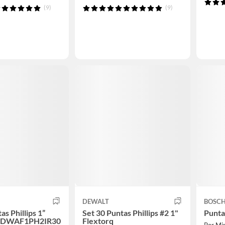
(9)
(9)
DEWALT
BOSC
as Phillips 1”
Set 30 Puntas Phillips #2 1"
Punta 
® DWAF1PH2IR30
Flextorq
Por Mi