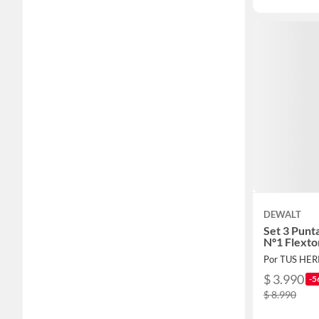
DEWALT
Set 3 Punta
Nº1 Flext
Por TUS HE
$ 3.990
-5
$ 8.990