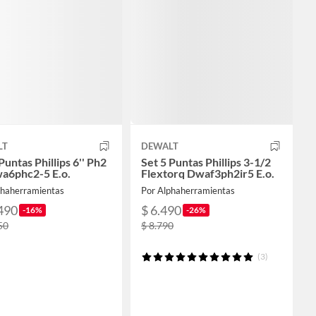
LT
DEWALT
Puntas Phillips 6'' Ph2
Set 5 Puntas Phillips 3-1/2
wa6phc2-5 E.o.
Flextorq Dwaf3ph2ir5 E.o.
phaherramientas
Por Alphaherramientas
490
$ 6.490
-16%
-26%
50
$ 8.790
(3)