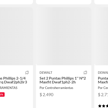
DEWALT
DEWA
s Phillips 2-1/4
Set 2 Puntas Phillips 1'' N°2
Punta 
orq Dwaf2ph2ir3
Maxfit Dwaf1ph2-2h
Maxfi
RRAMIENTAS
Por Centroherramientas
Por Ce
$ 2.490
$ 2.7
6%