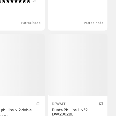
(2)
Patrocinado
Patrocinado
H
DEWALT
phillips N 2 doble
Punta Phillips 1 N°2
DW2002BL
mbral