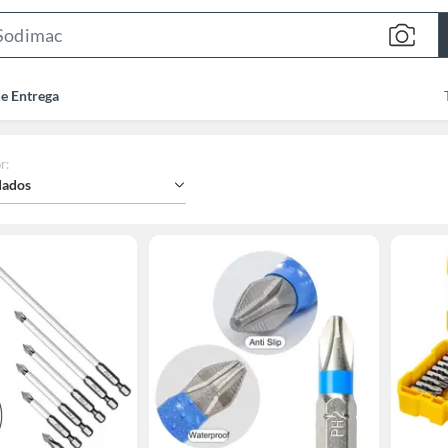
Search
Bar
de Entrega
r
:
ados