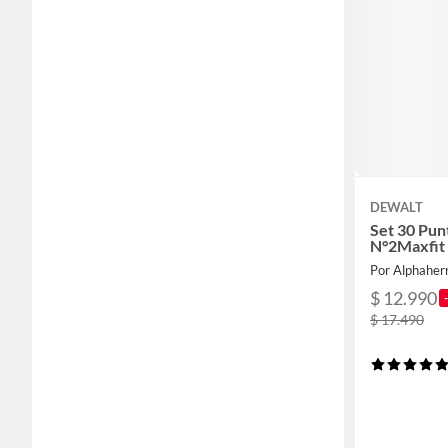
DEWALT
Set 30 Punt
N°2Maxfi
Por Alphaher
$ 12.990
$ 17.490