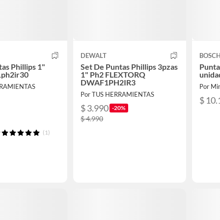
DEWALT
BOSC
as Phillips 1"
Set De Puntas Phillips 3pzas
Punta
1ph2ir30
1" Ph2 FLEXTORQ
unida
DWAF1PH2IR3
RRAMIENTAS
Por Mi
Por TUS HERRAMIENTAS
$ 10.
$ 3.990
-20%
$ 4.990
(1)