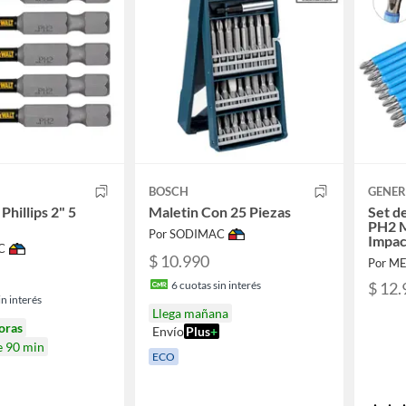
BOSCH
GENER
Phillips 2" 5
Maletin Con 25 Piezas
Set de
PH2 M
Por SODIMAC
Impac
C
$ 10.990
Por M
6
cuotas sin interés
$ 12.
n interés
Llega mañana
oras
Envío
Plus
+
e 90 min
ECO