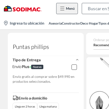
Menú
location-
Ingresa tu ubicación
Asesoría
Constructor
Deco Hogar
Tipos 
icon
Ordenar po
Recomend
Puntas phillips
Tipo de Entrega
Nuevo
Envío gratis al comprar sobre $49.990 en
productos seleccionados.
Envío a domicilio
Llega en 2 horas
Llega mañana