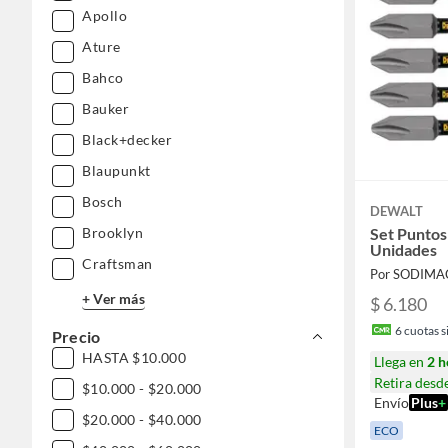
Apollo
Ature
Bahco
Bauker
Black+decker
Blaupunkt
Bosch
DEWALT
Brooklyn
Set Puntos 
Unidades
Craftsman
Por SODIMA
+ Ver más
$ 6.180
6
cuotas si
Precio
HASTA $10.000
Llega en
2 h
Retira desd
$10.000 - $20.000
Envío
Plus
+
$20.000 - $40.000
ECO