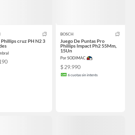
H
BOSCH
 Phillips cruz PH N2 3
Juego De Puntas Pro
des
Phillips Impact Ph2 55Mm,
15Un
mbral
Por SODIMAC
190
$ 29.990
6
cuotas sin interés