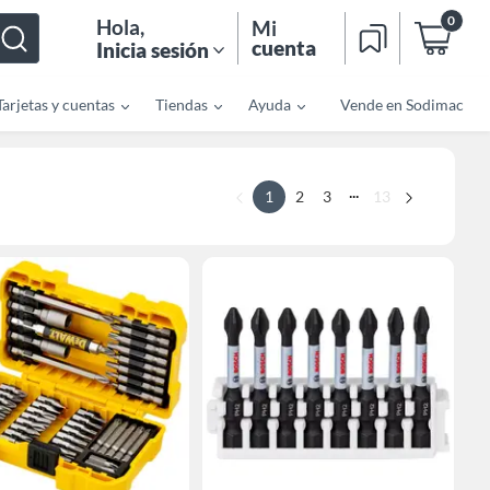
0
Hola
,
Mi
cuenta
Inicia sesión
Tarjetas y cuentas
Tiendas
Ayuda
Vende en Sodimac
...
1
2
3
13