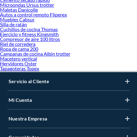
Microondas Ursus trotter
Maletas Danicolle
Autos a control remoto Fliperex
Muebles Cabsur
Silla de ratán
Cuchillos de cocina Thomas
Ejercicio y fitness Kingsmith
Compresor de aire 100 litros
Riel de corredera
Ropa de cama 200
Campanas de cocina Albin trotter
Macetero vertical
Hervidores Oster
Tapagoteras Topex
Servicio al Cliente
Mi Cuenta
Nuestra Empresa