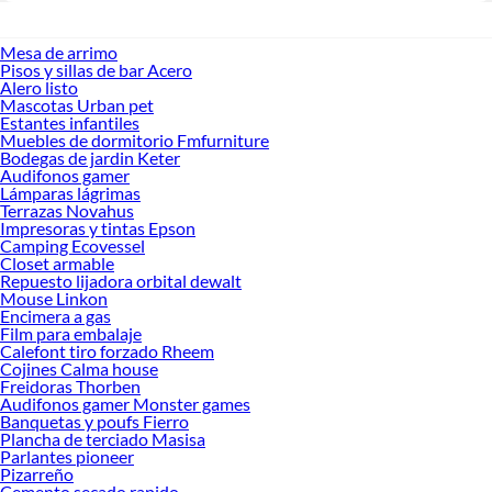
Mesa de arrimo
Pisos y sillas de bar Acero
Alero listo
Mascotas Urban pet
Estantes infantiles
Muebles de dormitorio Fmfurniture
Bodegas de jardin Keter
Audifonos gamer
Lámparas lágrimas
Terrazas Novahus
Impresoras y tintas Epson
Camping Ecovessel
Closet armable
Repuesto lijadora orbital dewalt
Mouse Linkon
Encimera a gas
Film para embalaje
Calefont tiro forzado Rheem
Cojines Calma house
Freidoras Thorben
Audifonos gamer Monster games
Banquetas y poufs Fierro
Plancha de terciado Masisa
Parlantes pioneer
Pizarreño
Cemento secado rapido