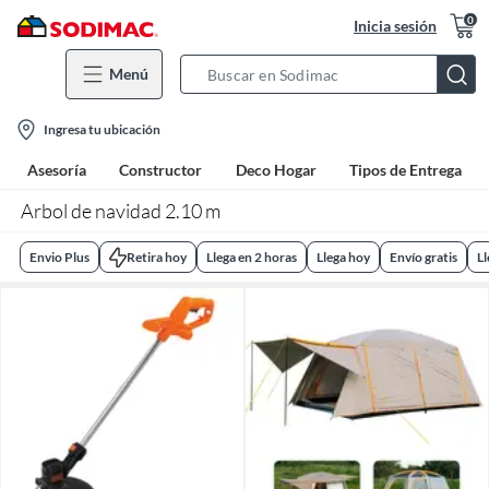
0
Inicia sesión
Menú
Search
Bar
location-
Ingresa tu ubicación
icon
Asesoría
Constructor
Deco Hogar
Tipos de Entrega
Arbol de navidad 2.10 m
Envio Plus
Retira hoy
Llega en 2 horas
Llega hoy
Envío gratis
L