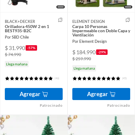
BLACK+DECKER
ELEMENT DESIGN
Orilladora 450W 2 en 1
Carpa 10 Personas
BEST935-B2C
Impermeable con Doble Capa y
Ventilación
Por SBD Chile
Por Element Design
$ 31.990
-57%
$ 184.990
-29%
$ 74.990
$ 259.990
Llega mañana
Llega mañana
(46)
(45)
Agregar
Agregar
Patrocinado
Patrocinado