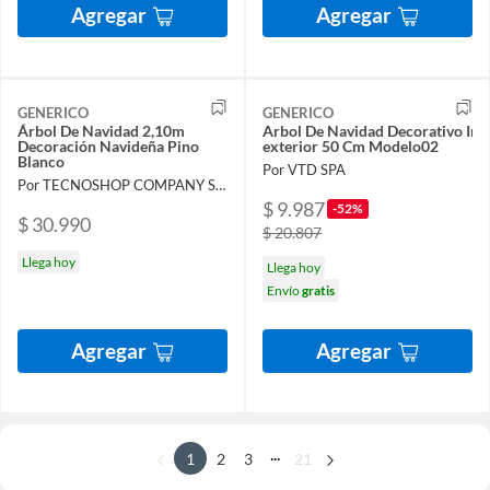
Agregar
Agregar
GENERICO
GENERICO
Árbol De Navidad 2,10m
Arbol De Navidad Decorativo Inte
Decoración Navideña Pino
exterior 50 Cm Modelo02
Blanco
Por VTD SPA
Por TECNOSHOP COMPANY SPA
$ 9.987
-52%
$ 30.990
$ 20.807
Llega hoy
Llega hoy
Envío
gratis
Agregar
Agregar
...
1
2
3
21