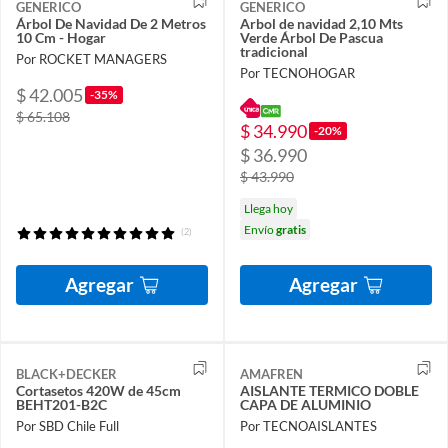
GENERICO
GENERICO
Árbol De Navidad De 2 Metros
Arbol de navidad 2,10 Mts
10 Cm - Hogar
Verde Árbol De Pascua
tradicional
Por ROCKET MANAGERS
Por TECNOHOGAR
$ 42.005
-35%
$ 65.108
$ 34.990
-20%
$ 36.990
$ 43.990
Llega hoy
Envío
gratis
(2)
Agregar
Agregar
BLACK+DECKER
AMAFREN
Cortasetos 420W de 45cm
AISLANTE TERMICO DOBLE
BEHT201-B2C
CAPA DE ALUMINIO
Por SBD Chile Full
Por TECNOAISLANTES