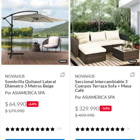
NOVAHUS
NOVAHUS
Sombrilla Quitasol Lateral
Seccional Intercambiable 3
Diámetro 3 Metros Beige
Cuerpos Terraza Sofa + Mesa
Café
Por ASIAMERICA SPA
Por ASIAMERICA SPA
$ 64.990
-64%
$ 329.990
-34%
$ 179.990
$ 499.990
(33)
(6)