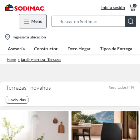
0
Inicia sesión
Menú
Search
Bar
location-
Ingresa tu ubicación
icon
Asesoría
Constructor
Deco Hogar
Tipos de Entrega
Home
Jardín y terraza - Terrazas
Terrazas - novahus
Resultados
(
49
)
Envio Plus