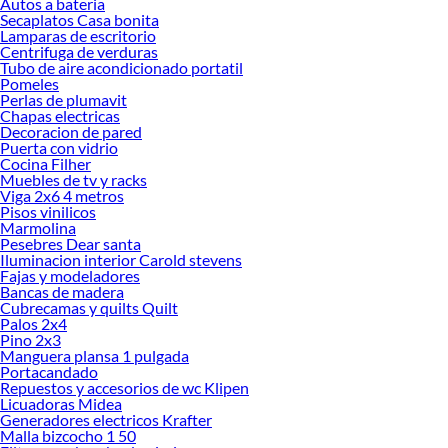
Autos a bateria
Encuentra todo lo necesario para tus proyectos de renovación y decoración.
Secaplatos Casa bonita
¡Visítanos y haz tus ideas realidad!
Lamparas de escritorio
Centrifuga de verduras
Tubo de aire acondicionado portatil
Pomeles
Perlas de plumavit
Chapas electricas
Decoracion de pared
Puerta con vidrio
Cocina Filher
Muebles de tv y racks
Viga 2x6 4 metros
Pisos vinilicos
Marmolina
Pesebres Dear santa
Iluminacion interior Carold stevens
Fajas y modeladores
Bancas de madera
Cubrecamas y quilts Quilt
Palos 2x4
Pino 2x3
Manguera plansa 1 pulgada
Portacandado
Repuestos y accesorios de wc Klipen
Licuadoras Midea
Generadores electricos Krafter
Malla bizcocho 1 50