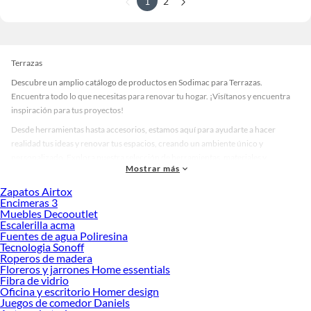
1
2
Terrazas
Descubre un amplio catálogo de productos en Sodimac para Terrazas.
Encuentra todo lo que necesitas para renovar tu hogar. ¡Visítanos y encuentra
inspiración para tus proyectos!
Desde herramientas hasta accesorios, estamos aquí para ayudarte a hacer
realidad tus ideas y renovar tus espacios, creando un ambiente único y
personalizado. Explora nuestra selección de herramientas, materiales y
Mostrar más
accesorios de calidad que te ayudarán a crear un espacio más tú.
Zapatos Airtox
Desde remodelaciones hasta proyectos de decoración, estamos aquí para hacer
Encimeras 3
tus ideas realidad. ¡Visítanos y encuentra todo lo que tenemos para ofrecerte en
Muebles Decooutlet
Terrazas!
Escalerilla acma
Fuentes de agua Poliresina
Explora la variedad de productos de Terrazas en Sodimac
Tecnologia Sonoff
Roperos de madera
Herramientas, materiales y accesorios de calidad para tus proyectos y
Floreros y jarrones Home essentials
renovación de espacios. ¡Visítanos y descubre todo lo que tenemos para
Fibra de vidrio
ofrecerte!
Oficina y escritorio Homer design
Juegos de comedor Daniels
Encuentra una amplia variedad de productos de Terrazas en Sodimac.