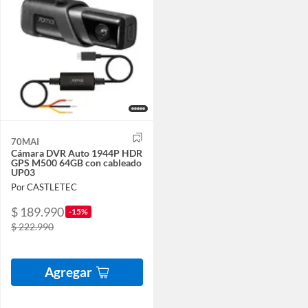
70MAI
Cámara DVR Auto 1944P HDR
GPS M500 64GB con cableado
UP03
Por CASTLETEC
$ 189.990
-15%
$ 222.990
Agregar