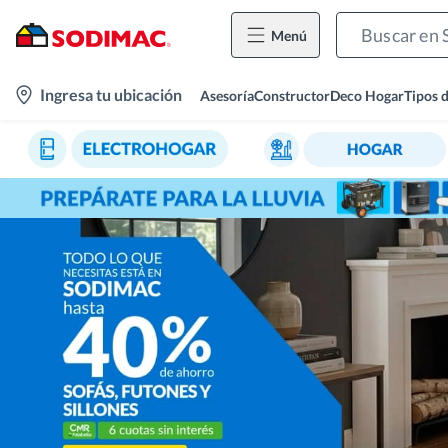
Menú
location-
Ingresa tu ubicación
Asesoría
Constructor
Deco Hogar
Tipos 
icon