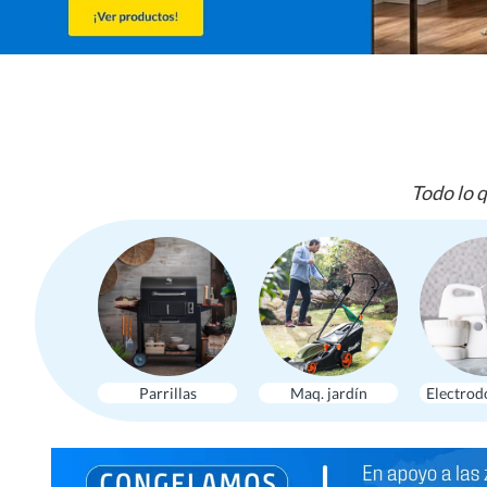
Todo lo q
Parrillas
Maq. jardín
Electrod