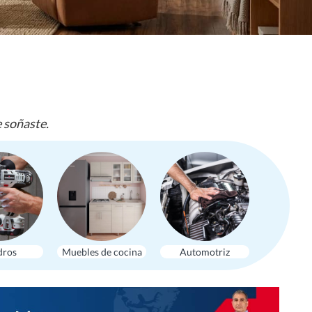
e soñaste.
dros
Muebles de cocina
Automotriz