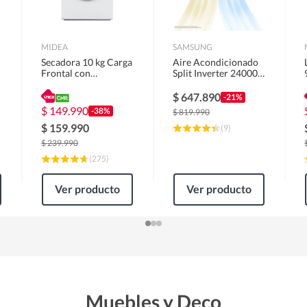
MIDEA
SAMSUNG
Secadora 10 kg Carga
Aire Acondicionado
Frontal con
Split Inverter 24000
Evacuación Blanco
BTU
MD100A100/W2
$
647.890
-21%
$
149.990
-38%
$
819.990
$
159.990
(
9
)
$
239.990
(
275
)
Ver producto
Ver producto
Muebles y Deco