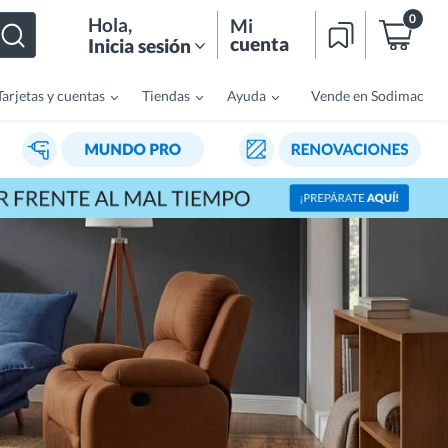
0
Hola
,
Mi
cuenta
Inicia sesión
Tarjetas y cuentas
Tiendas
Ayuda
Vende en Sodimac