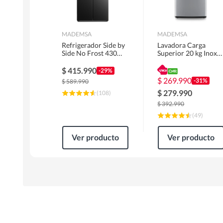
MADEMSA
MADEMSA
Refrigerador Side by
Lavadora Carga
Side No Frost 430
Superior 20 kg Inox
Litros Negro
MDWMT20S
MAS430B
$
415.990
-29%
$
269.990
-31%
$
589.990
$
279.990
(
108
)
$
392.990
(
49
)
Ver producto
Ver producto