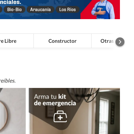
re Libre
Constructor
Otras Categor
eíbles.