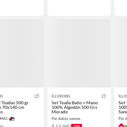
NS
ILLUSIONS
ILLU
 Toallas 500 gr
Set Toalla Baño + Mano
Set 
n 70x140 cm
100% Algodón 500 Grs
100
co
Morado
San
IMAC
Por dulces suenos
Por d
$ 13.990
90
-33%