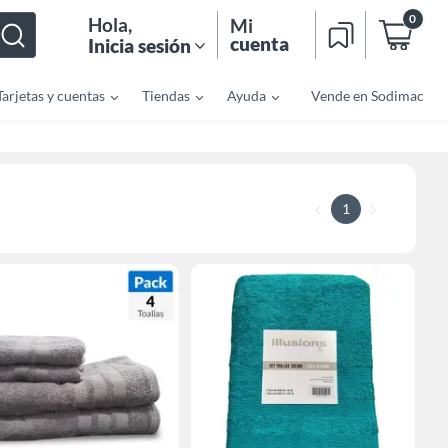
0
Hola
,
Mi
cuenta
Inicia sesión
Tarjetas y cuentas
Tiendas
Ayuda
Vende en Sodimac
1