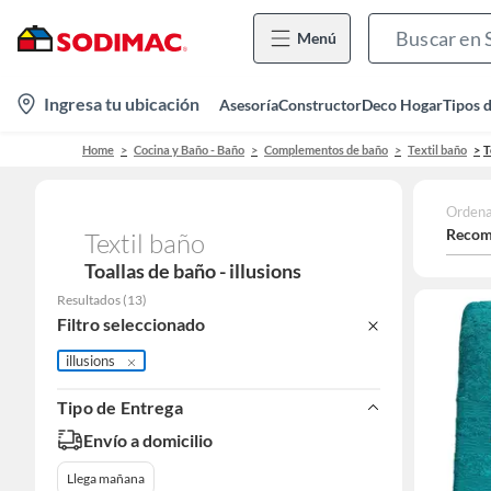
Menú
location-
Ingresa tu ubicación
Asesoría
Constructor
Deco Hogar
Tipos 
icon
Home
Cocina y Baño - Baño
Complementos de baño
Textil baño
T
Ordena
Recom
Textil baño
Toallas de baño - illusions
Resultados
(
13
)
Filtro seleccionado
illusions
Tipo de Entrega
Envío a domicilio
Llega mañana