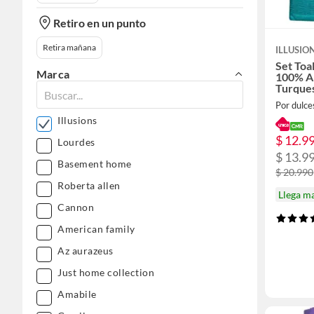
Retiro en un punto
Retira mañana
ILLUSIO
Set Toa
Marca
100% A
Turque
Por dulce
Illusions
$ 12.9
Lourdes
$ 13.9
Basement home
$ 20.990
Roberta allen
Llega m
Cannon
American family
Az aurazeus
Just home collection
Amabile