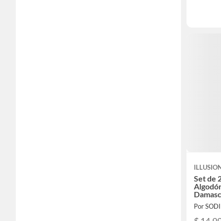
ILLUSIO
Set de 2
Algodó
Damas
Por SOD
$ 14.9