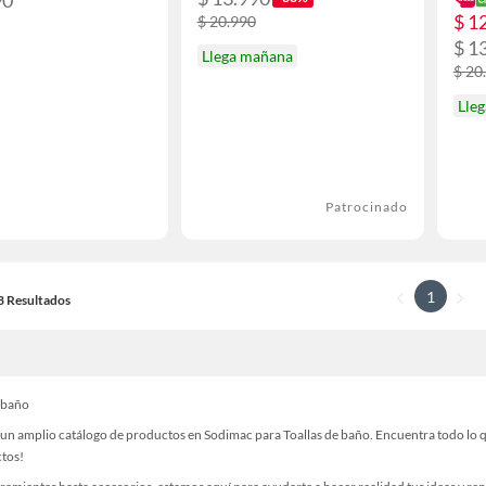
$ 1
$ 20.990
$ 1
Llega mañana
$ 20
Lle
Patrocinado
1
13 Resultados
e baño
un amplio catálogo de productos en Sodimac para Toallas de baño. Encuentra todo lo qu
ctos!