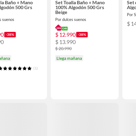
lla Baño + Mano
Set Toalla Baño + Mano
Set 
lgodón 500 Grs
100% Algodón 500 Grs
Alg
Beige
Por
s suenos
Por dulces suenos
$ 1
90
$ 12.990
-38%
-38%
90
$ 13.990
$ 20.990
añana
Llega mañana
(1)