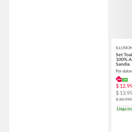
ILLUSIO
Set Toa
100% A
Sandia
Por dulce
$ 12.9
$ 13.9
$ 20.990
Llega m