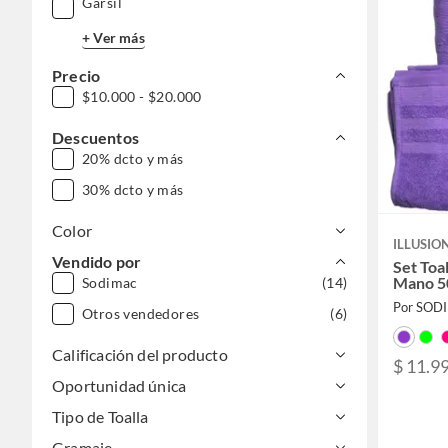
Garsil
+ Ver más
Precio
$10.000 - $20.000
Descuentos
20% dcto y más
30% dcto y más
Color
ILLUSIO
Vendido por
Set Toa
Mano 5
Sodimac
(14)
Por SOD
Otros vendedores
(6)
Calificación del producto
$ 11.9
Oportunidad única
Tipo de Toalla
Gramaje