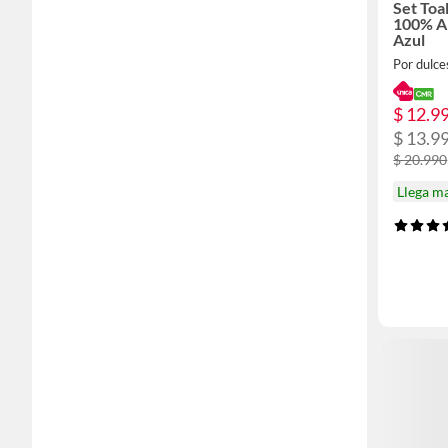
Set Toa
100% A
Azul
Por dulce
$ 12.9
$ 13.9
$ 20.990
Llega m