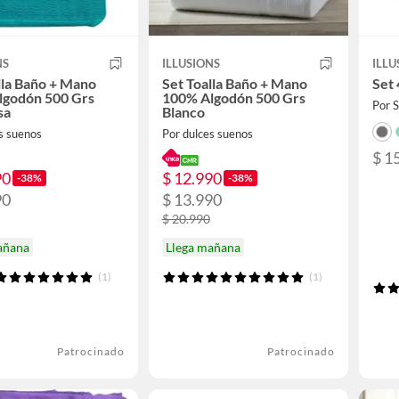
NS
ILLUSIONS
ILLU
lla Baño + Mano
Set Toalla Baño + Mano
Set 
lgodón 500 Grs
100% Algodón 500 Grs
Por
sa
Blanco
s suenos
Por dulces suenos
$ 1
90
$ 12.990
-38%
-38%
90
$ 13.990
$ 20.990
añana
Llega mañana
(1)
(1)
Patrocinado
Patrocinado