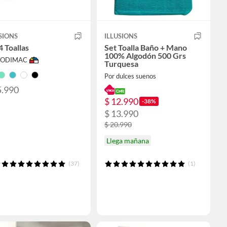
SIONS
ILLUSIONS
4 Toallas
Set Toalla Baño + Mano
100% Algodón 500 Grs
 SODIMAC
Turquesa
Por dulces suenos
5.990
$ 12.990
-38%
$ 13.990
$ 20.990
Llega mañana
(37)
(1)