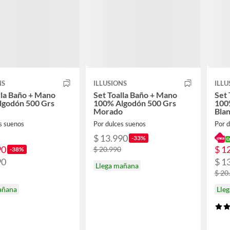
NS
ILLUSIONS
ILLU
lla Baño + Mano
Set Toalla Baño + Mano
Set 
lgodón 500 Grs
100% Algodón 500 Grs
100
Morado
Bla
s suenos
Por dulces suenos
Por d
$ 13.990
-33%
90
$ 1
$ 20.990
-38%
90
$ 1
Llega mañana
$ 20
añana
Lle