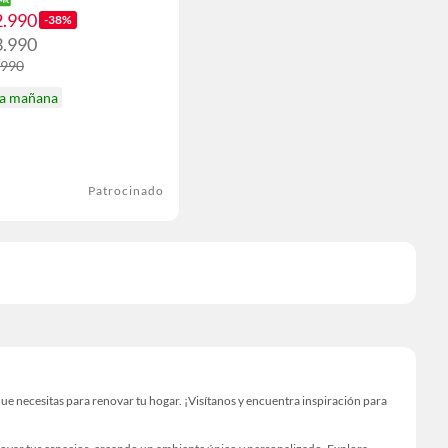
2.990
-38%
3.990
.990
ga mañana
Patrocinado
e necesitas para renovar tu hogar. ¡Visítanos y encuentra inspiración para