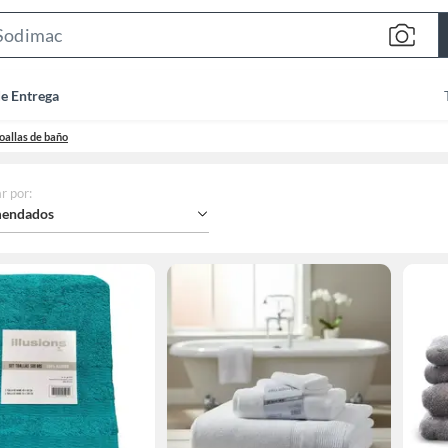
Search
Bar
de Entrega
oallas de baño
r por
:
endados