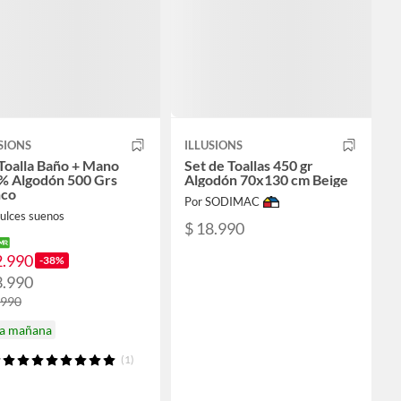
SIONS
ILLUSIONS
Toalla Baño + Mano
Set de Toallas 450 gr
% Algodón 500 Grs
Algodón 70x130 cm Beige
nco
Por SODIMAC
ulces suenos
$ 18.990
2.990
-38%
3.990
.990
ga mañana
(1)