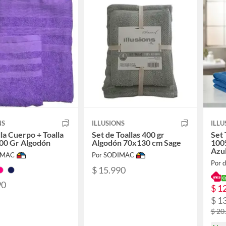
NS
ILLUSIONS
ILLU
lla Cuerpo + Toalla
Set de Toallas 400 gr
Set 
00 Gr Algodón
Algodón 70x130 cm Sage
100
Azu
IMAC
Por SODIMAC
Por d
$ 15.990
90
$ 1
$ 1
$ 20