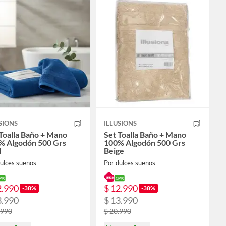
SIONS
ILLUSIONS
Toalla Baño + Mano
Set Toalla Baño + Mano
% Algodón 500 Grs
100% Algodón 500 Grs
l
Beige
ulces suenos
Por dulces suenos
2.990
$ 12.990
-38%
-38%
3.990
$ 13.990
.990
$ 20.990