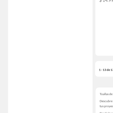
1 - 13 de 
Toallas d
Descubre 
tus proye