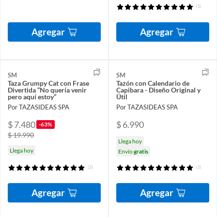
(1)
Agregar
Agregar
SM
SM
Taza Grumpy Cat con Frase
Tazón con Calendario de
Divertida “No quería venir
Capibara - Diseño Original y
pero aquí estoy”
Útil
Por TAZASIDEAS SPA
Por TAZASIDEAS SPA
$ 7.480
$ 6.990
-63%
$ 19.990
Llega hoy
Llega hoy
Envío
gratis
(2)
(1)
Agregar
Agregar