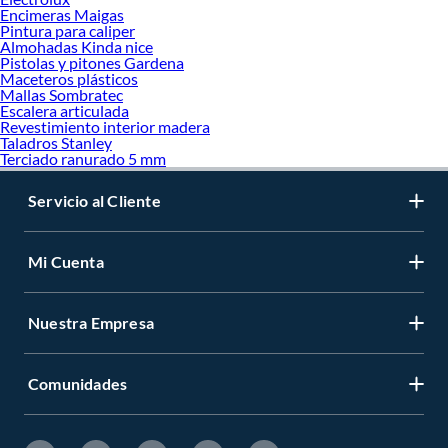
Encimeras Maigas
Pintura para caliper
Almohadas Kinda nice
Pistolas y pitones Gardena
Maceteros plásticos
Mallas Sombratec
Escalera articulada
Revestimiento interior madera
Taladros Stanley
Terciado ranurado 5 mm
Servicio al Cliente
Mi Cuenta
Nuestra Empresa
Comunidades