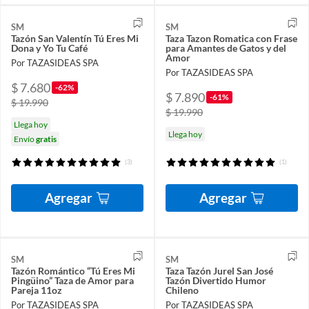
SM
SM
Tazón San Valentín Tú Eres Mi
Taza Tazon Romatica con Frase
Dona y Yo Tu Café
para Amantes de Gatos y del
Amor
Por TAZASIDEAS SPA
Por TAZASIDEAS SPA
$ 7.680
-62%
$ 7.890
-61%
$ 19.990
$ 19.990
Llega hoy
Llega hoy
Envío
gratis
(3)
(1)
Agregar
Agregar
SM
SM
Tazón Romántico “Tú Eres Mi
Taza Tazón Jurel San José
Pingüino” Taza de Amor para
Tazón Divertido Humor
Pareja 11oz
Chileno
Por TAZASIDEAS SPA
Por TAZASIDEAS SPA