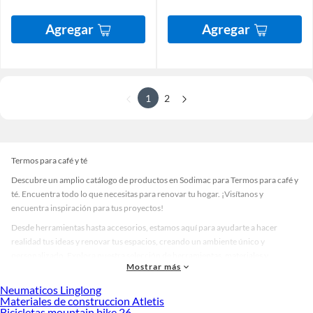
Agregar
Agregar
1
2
Termos para café y té
Descubre un amplio catálogo de productos en Sodimac para Termos para café y
té. Encuentra todo lo que necesitas para renovar tu hogar. ¡Visítanos y
encuentra inspiración para tus proyectos!
Desde herramientas hasta accesorios, estamos aquí para ayudarte a hacer
realidad tus ideas y renovar tus espacios, creando un ambiente único y
personalizado. Explora nuestra selección de herramientas, materiales y
Mostrar más
accesorios de calidad que te ayudarán a crear un espacio más tú.
Neumaticos Linglong
Desde remodelaciones hasta proyectos de decoración, estamos aquí para hacer
Materiales de construccion Atletis
tus ideas realidad. ¡Visítanos y encuentra todo lo que tenemos para ofrecerte en
Bicicletas mountain bike 26