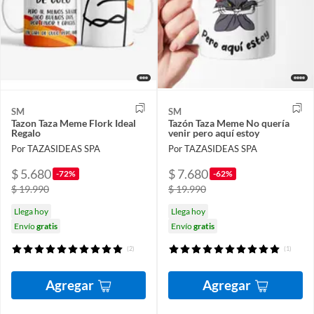
SM
SM
Tazon Taza Meme Flork Ideal
Tazón Taza Meme No quería
Regalo
venir pero aquí estoy
Por TAZASIDEAS SPA
Por TAZASIDEAS SPA
$ 5.680
$ 7.680
-72%
-62%
$ 19.990
$ 19.990
Llega hoy
Llega hoy
Envío
gratis
Envío
gratis
(2)
(1)
Agregar
Agregar