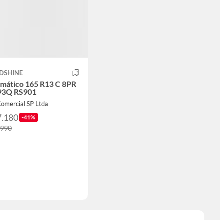
DSHINE
mático 165 R13 C 8PR
93Q RS901
Comercial SP Ltda
7.180
-41%
.990