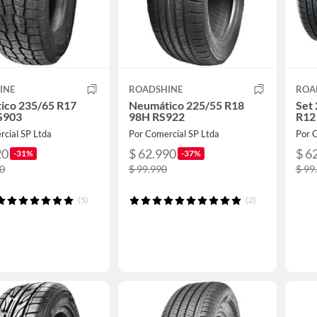
INE
ROADSHINE
ROA
ico 235/65 R17
Neumático 225/55 R18
Set
S903
98H RS922
R12
rcial SP Ltda
Por Comercial SP Ltda
Por 
20
$ 62.990
$ 6
-31%
-37%
90
$ 99.990
$ 99
(5)
(2)