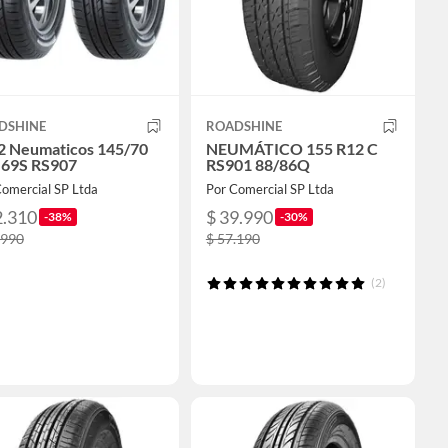
DSHINE
ROADSHINE
 2 Neumaticos 145/70
NEUMÁTICO 155 R12 C
 69S RS907
RS901 88/86Q
Comercial SP Ltda
Por Comercial SP Ltda
2.310
$ 39.990
-38%
-30%
.990
$ 57.190
(2)