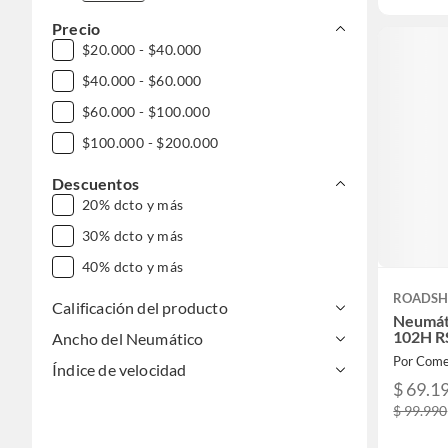
Precio
$20.000 - $40.000
$40.000 - $60.000
$60.000 - $100.000
$100.000 - $200.000
Descuentos
20% dcto y más
30% dcto y más
40% dcto y más
ROADSH
Calificación del producto
Neumát
102H R
Ancho del Neumático
Por Come
Índice de velocidad
$ 69.1
$ 99.990