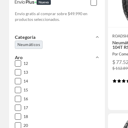
Nuevo
Envío gratis al comprar sobre $49.990 en
productos seleccionados.
ROADSH
Categoría
Neumát
Neumáticos
104T R
Por Come
Aro
$ 77.5
12
$ 112.8
13
14
15
16
17
18
20