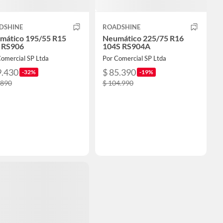
DSHINE
ROADSHINE
mático 195/55 R15
Neumático 225/75 R16
 RS906
104S RS904A
Comercial SP Ltda
Por Comercial SP Ltda
9.430
$ 85.390
-32%
-19%
.890
$ 104.990