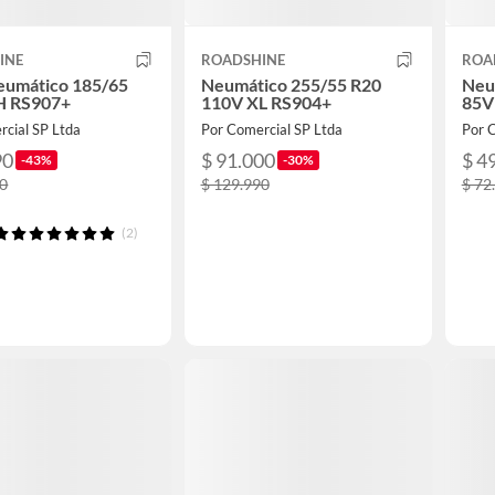
INE
ROADSHINE
ROA
eumático 185/65
Neumático 255/55 R20
Neu
H RS907+
110V XL RS904+
85V
rcial SP Ltda
Por Comercial SP Ltda
Por 
90
$ 91.000
$ 4
-43%
-30%
90
$ 129.990
$ 72
(2)