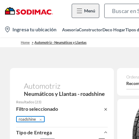
Menú
location-
Ingresa tu ubicación
Asesoría
Constructor
Deco Hogar
Tipos 
icon
Home
Automotriz - Neumáticos y Llantas
Ordena
Recom
Automotriz
Neumáticos y Llantas - roadshine
Resultados
(
23
)
Filtro seleccionado
roadshine
Tipo de Entrega