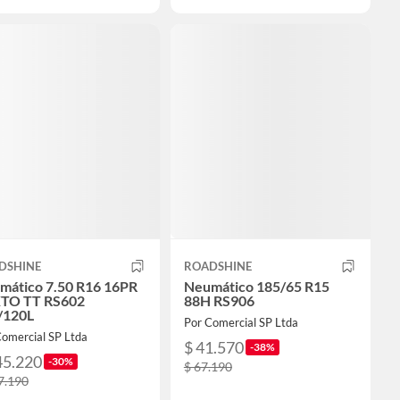
DSHINE
ROADSHINE
mático 7.50 R16 16PR
Neumático 185/65 R15
TO TT RS602
88H RS906
/120L
Por Comercial SP Ltda
Comercial SP Ltda
$ 41.570
-38%
45.220
-30%
$ 67.190
7.190