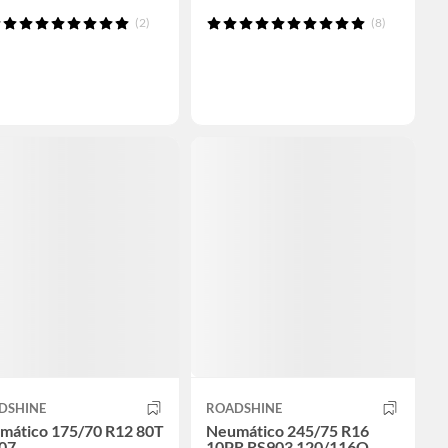
(2)
(8)
DSHINE
ROADSHINE
mático 175/70 R12 80T
Neumático 245/75 R16
07
10PR RS903 120/116Q