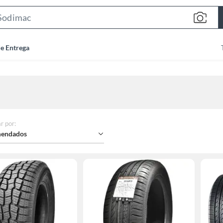
Search
Bar
de Entrega
r por
:
endados