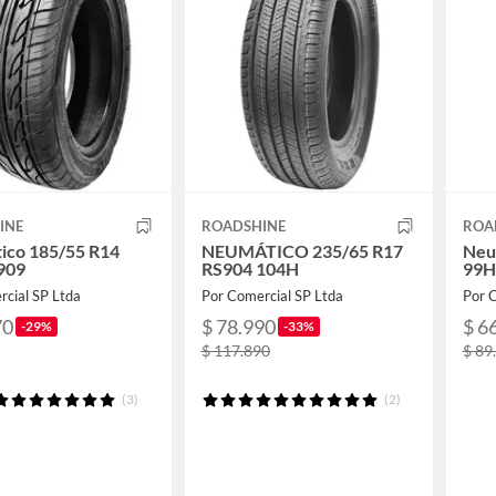
INE
ROADSHINE
ROA
ico 185/55 R14
NEUMÁTICO 235/65 R17
Neu
909
RS904 104H
99H
rcial SP Ltda
Por Comercial SP Ltda
Por 
70
$ 78.990
$ 6
-29%
-33%
$ 117.890
$ 89
(3)
(2)