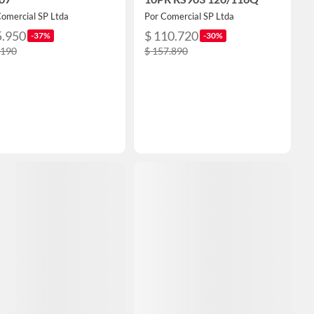
Comercial SP Ltda
Por Comercial SP Ltda
5.950
$ 110.720
-37%
-30%
.190
$ 157.890