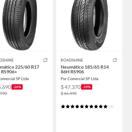
DSHINE
ROADSHINE
mático 225/60 R17
Neumático 185/65 R14
 RS906+
86H RS906
Comercial SP Ltda
Por Comercial SP Ltda
6.690
$ 47.370
-26%
-29%
.990
$ 66.490
(1)