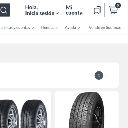
0
Hola
,
Mi
cuenta
Inicia sesión
Tarjetas y cuentas
Tiendas
Ayuda
Vende en Sodimac
1