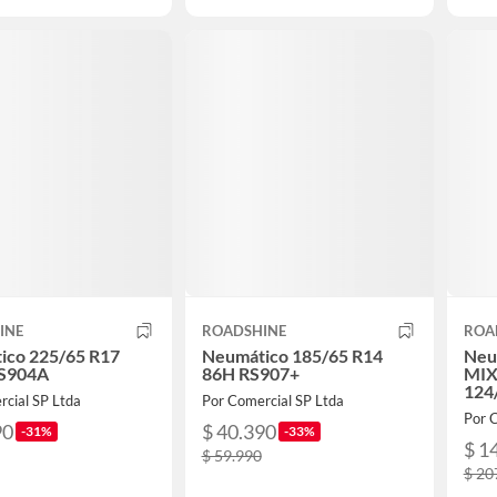
INE
ROADSHINE
ROA
ico 225/65 R17
Neumático 185/65 R14
Neu
S904A
86H RS907+
MIX
124
rcial SP Ltda
Por Comercial SP Ltda
Por 
90
$ 40.390
-31%
-33%
$ 1
$ 59.990
$ 20