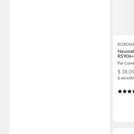
ROADSH
Neumát
RS906
Por Come
$ 38.0
$ 60.690