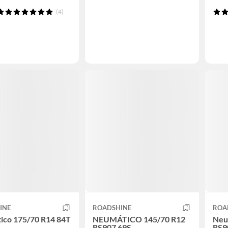
(4)
INE
ROADSHINE
ROA
ico 175/70 R14 84T
NEUMÁTICO 145/70 R12
Neu
RS907 69S
RS9