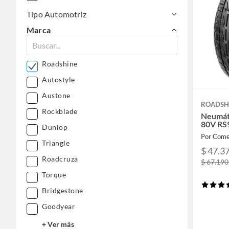
Tipo Automotriz
Marca
Roadshine
Autostyle
Austone
ROADSH
Rockblade
Neumát
80V RS
Dunlop
Por Come
Triangle
$ 47.3
Roadcruza
$ 67.190
Torque
Bridgestone
Goodyear
+ Ver más