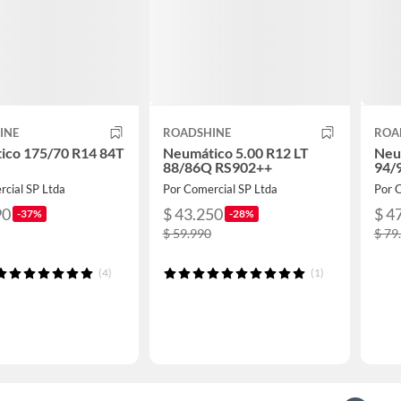
INE
ROADSHINE
ROA
ico 175/70 R14 84T
Neumático 5.00 R12 LT
Neu
+
88/86Q RS902++
94/
rcial SP Ltda
Por Comercial SP Ltda
Por 
90
$ 43.250
$ 4
-37%
-28%
$ 59.990
$ 79
(4)
(1)