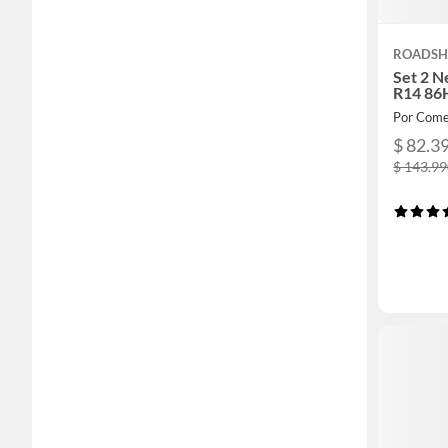
ROADSH
Set 2 N
R14 86
Por Come
$ 82.3
$ 143.9