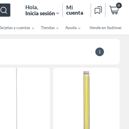
0
Hola
,
Mi
cuenta
Inicia sesión
Tarjetas y cuentas
Tiendas
Ayuda
Vende en Sodimac
1