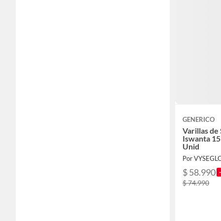
GENERICO
Varillas de
Iswanta 15
Unid
Por VYSEGL
$ 58.990
$ 74.990