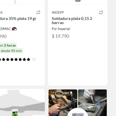
SA
INDEPP
dura 35% plata 19 gr
Soldadura plata 0,15 2
barras
ODIMAC
Por Imperial
$ 19.790
990
 en
2 horas
a desde 90 min
(5)