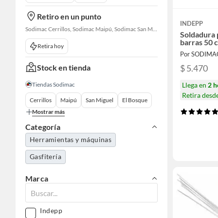
Retiro en un punto
INDEPP
Sodimac Cerrillos, Sodimac Maipú, Sodimac San Miguel, Sodimac El Bosque, Sodimac San Bernardo, Constructor Cantagallo, Sodimac Talagante, Sodimac San Fernando
Soldadura p
barras 50 
Retira hoy
Por SODIMA
Stock en tienda
$ 5.470
Tiendas Sodimac
Llega en
2 h
Retira desd
Cerrillos
Maipú
San Miguel
El Bosque
Mostrar más
Categoría
Herramientas y máquinas
Gasfitería
Marca
Indepp