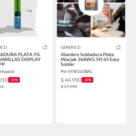
ICO
GENERICO
ADURA PLATA 5%
Alambre Soldadura Plata
VARILLAS DISPLAY
Wacjak 26AWG 5ft 65 Easy
PP
Solder
respacio
Por VYSEGLOBAL
010
$ 44.990
-15%
-22%
53
$ 57.990