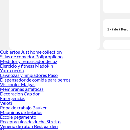
1 - 9 de 9 Resu
Cubiertos Just home collection
Sillas de comedor Polipropileno
Medidor y remarcador de luz
Ejercicio y fitness Madokin
Yute cuerda
Lavalozas y limpiadores Paso
Dispensador de comida para perros
Visicooler Maigas
Membranas asfalticas
Decoracion Cap dor
Emergencias
Veloti
Ropa de trabajo Bauker
Maquinas de helados
Eccole pegamento
Receptaculos de ducha Stretto
Veneno de raton Best garden