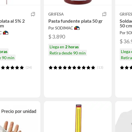
GRIFESA
GRIFE
lata al 5% 2
Pasta fundente plata 50 gr
Solda
cm
50 cm
Por SODIMAC
C
Por S
$ 3.890
$ 36.
Llega en
2 horas
oras
Llega
Retira desde 90 min
e 90 min
Retir
(24)
(13)