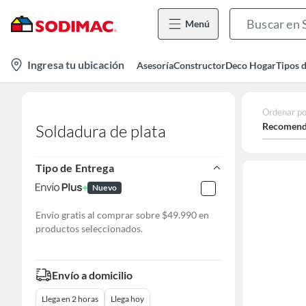
Menú
location-
Ingresa tu ubicación
Asesoría
Constructor
Deco Hogar
Tipos 
icon
Ordenar po
Recomend
Soldadura de plata
Tipo de Entrega
Nuevo
Envío gratis al comprar sobre $49.990 en
productos seleccionados.
Envío a domicilio
Llega en 2 horas
Llega hoy