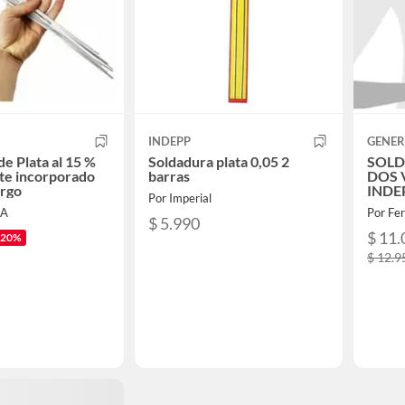
INDEPP
GENER
e Plata al 15 %
Soldadura plata 0,05 2
SOLD
te incorporado
barras
DOS 
argo
INDE
Por Imperial
MA
Por Fer
$ 5.990
$ 11.
-20%
$ 12.9