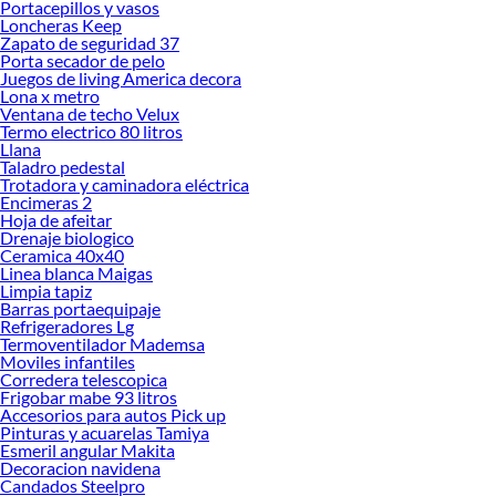
Portacepillos y vasos
Encuentra todo lo necesario para tus proyectos de renovación y decoración.
Loncheras Keep
¡Visítanos y haz tus ideas realidad!
Zapato de seguridad 37
Porta secador de pelo
Juegos de living America decora
Lona x metro
Ventana de techo Velux
Termo electrico 80 litros
Llana
Taladro pedestal
Trotadora y caminadora eléctrica
Encimeras 2
Hoja de afeitar
Drenaje biologico
Ceramica 40x40
Linea blanca Maigas
Limpia tapiz
Barras portaequipaje
Refrigeradores Lg
Termoventilador Mademsa
Moviles infantiles
Corredera telescopica
Frigobar mabe 93 litros
Accesorios para autos Pick up
Pinturas y acuarelas Tamiya
Esmeril angular Makita
Decoracion navidena
Candados Steelpro