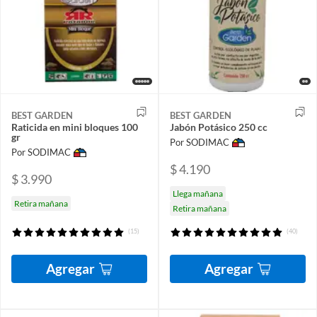
BEST GARDEN
BEST GARDEN
Raticida en mini bloques 100
Jabón Potásico 250 cc
gr
Por SODIMAC
Por SODIMAC
$ 4.190
$ 3.990
Llega mañana
Retira mañana
Retira mañana
(15)
(40)
Agregar
Agregar