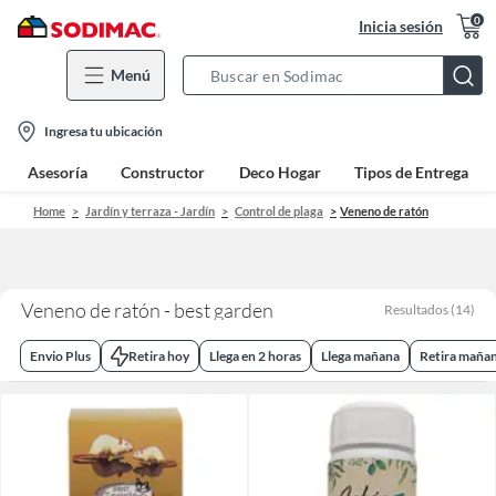
0
Inicia sesión
Menú
Search
Bar
location-
Ingresa tu ubicación
icon
Asesoría
Constructor
Deco Hogar
Tipos de Entrega
Home
Jardín y terraza - Jardín
Control de plaga
Veneno de ratón
Veneno de ratón - best garden
Resultados
(
14
)
Envio Plus
Retira hoy
Llega en 2 horas
Llega mañana
Retira maña