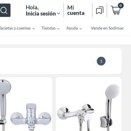
0
Hola
,
Mi
cuenta
Inicia sesión
Tarjetas y cuentas
Tiendas
Ayuda
Vende en Sodimac
1