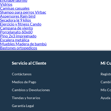
Enchape ladrillo
Vidrios
Camisas casuales
Shampo para perros Virbac
Aspersores Rain bird
Secadora lg 9 kilos
Ejercicio y fitness Cando
Campana de viento
Porcelanato 60x60
Pino 2x3 impregnado
Escalera metálica
Muebles Madera de bambú
Bastones ortopedicos
Servicio al Cliente
Mi C
Contáctanos
Regist
Medios de Pago
Cambi
Cambios y Devoluciones
Mis C
Tiendas y horarios
Ayuda
Garantía Legal