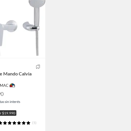
e Mando Calvia
IMAC
90
as sin interés
or $19.990
(5)