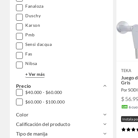
Fanaloza
Duschy
Karson
Pmb
Sensi dacqua
Fas
Nibsa
TEKA
+ Ver más
Juego d
Gris
Precio
Por SOD
$40.000 - $60.000
$ 56.9
$60.000 - $100.000
6
cuot
Color
Instala p
Calificación del producto
Tipo de manija