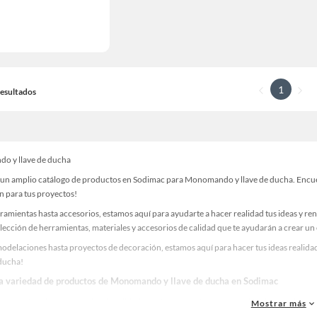
1
 Resultados
o y llave de ducha
un amplio catálogo de productos en Sodimac para Monomando y llave de ducha. Encuent
n para tus proyectos!
ramientas hasta accesorios, estamos aquí para ayudarte a hacer realidad tus ideas y re
lección de herramientas, materiales y accesorios de calidad que te ayudarán a crear un
odelaciones hasta proyectos de decoración, estamos aquí para hacer tus ideas realid
 ducha!
la variedad de productos de Monomando y llave de ducha en Sodimac
as, materiales y accesorios de calidad para tus proyectos y renovación de espacios. ¡
Mostrar más