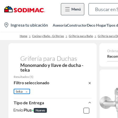
Menú
location-
Ingresa tu ubicación
Asesoría
Constructor
Deco Hogar
Tipos 
icon
Home
Cocina y Baño - Griferías
Grifería para Baño
Grifería para 
Ordena
Recom
Grifería para Duchas
Monomando y llave de ducha -
teka
Resultados
(
5
)
Filtro seleccionado
teka
Tipo de Entrega
Nuevo