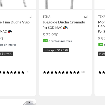
TEKA
TEK
e Tina Ducha Vigo
Juego de Ducha Cromado
Mon
Cal
Por SODIMAC
IMAC
Por
$ 72.990
90
$ 9
6
cuotas sin interés
as sin interés
Instala por $19.990
or $19.990
Inst
(4)
(3)