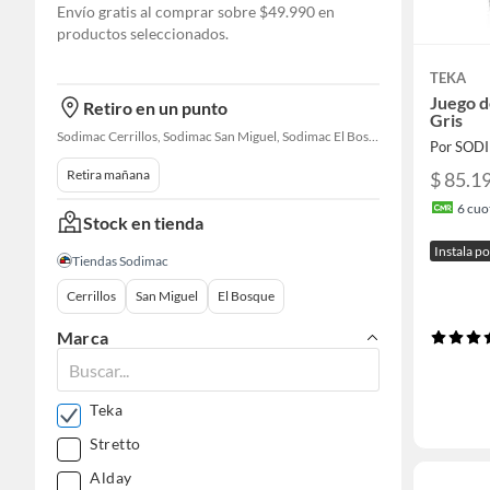
Envío gratis al comprar sobre $49.990 en
productos seleccionados.
TEKA
Juego d
Retiro en un punto
Gris
Sodimac Cerrillos, Sodimac San Miguel, Sodimac El Bosque
Por SOD
Retira mañana
$ 85.1
6
cuot
Stock en tienda
Instala p
Tiendas Sodimac
Cerrillos
San Miguel
El Bosque
Marca
Teka
Stretto
Alday