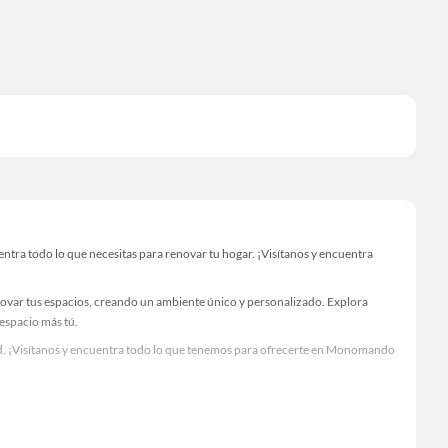
ra todo lo que necesitas para renovar tu hogar. ¡Visítanos y encuentra
novar tus espacios, creando un ambiente único y personalizado. Explora
 espacio más tú.
ad. ¡Visítanos y encuentra todo lo que tenemos para ofrecerte en Monomando
Visítanos y descubre todo lo que tenemos para ofrecerte!