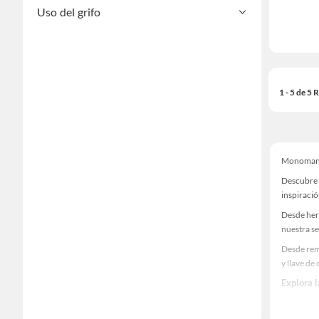
Uso del grifo
1 - 5 de 5
Monomand
Descubre 
inspiració
Desde her
nuestra se
Desde rem
y llave de
Explora 
Herramient