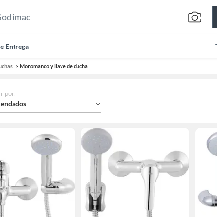
Search
Bar
de Entrega
Duchas
Monomando y llave de ducha
r por
:
endados