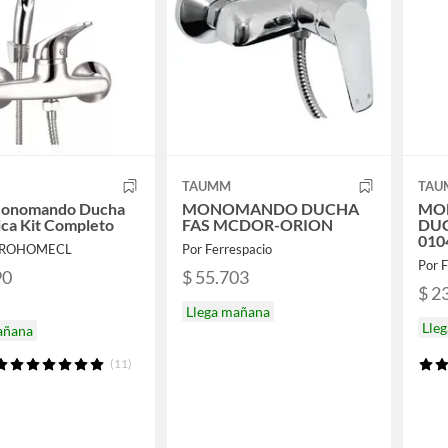
TAUMM
TAU
Monomando Ducha
MONOMANDO DUCHA
MO
ca Kit Completo
FAS MCDOR-ORION
DU
010
KROHOMECL
Por Ferrespacio
Por F
90
$ 55.703
$ 2
Llega mañana
Lle
añana
(11)