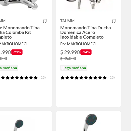
MM
TAUMM
ve Monomando Tina
Monomando Tina Ducha
ha Colomba Kit
Domenica Acero
pleto
Inoxidable Completo
 MAKROHOMECL
Por MAKROHOMECL
1.990
$ 29.990
-21%
-14%
.000
$ 35.000
ga mañana
Llega mañana
(23)
(23)