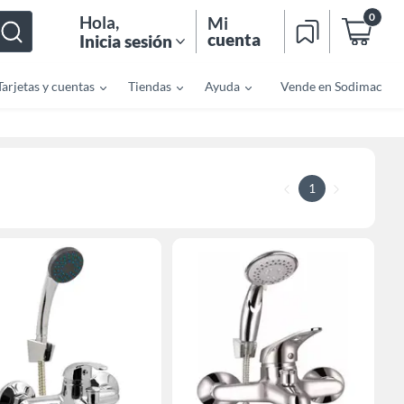
0
Hola
,
Mi
cuenta
Inicia sesión
Tarjetas y cuentas
Tiendas
Ayuda
Vende en Sodimac
1