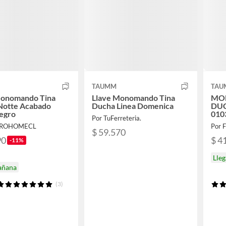
TAUMM
TAU
Monomando Tina
Llave Monomando Tina
MO
Notte Acabado
Ducha Linea Domenica
DU
egro
010
Por TuFerreteria.
KROHOMECL
Por F
$ 59.570
90
$ 4
-11%
Lle
añana
(3)