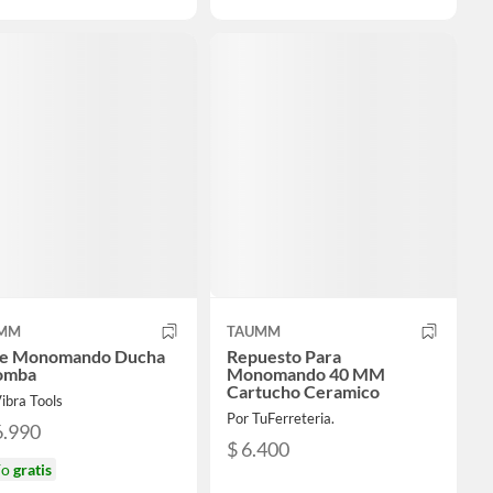
MM
TAUMM
ve Monomando Ducha
Repuesto Para
omba
Monomando 40 MM
Cartucho Ceramico
ibra Tools
Por TuFerreteria.
6.990
$ 6.400
ío
gratis