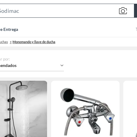
Search
Bar
de Entrega
Duchas
Monomando y llave de ducha
r por
:
endados