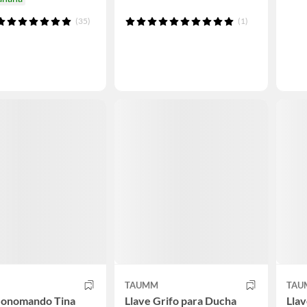
(35)
(1)
TAUMM
TAU
Monomando Tina
Llave Grifo para Ducha
Lla