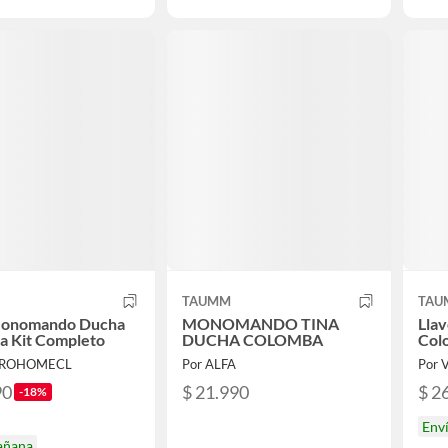
TAUMM
TAU
Monomando Ducha
MONOMANDO TINA
Lla
a Kit Completo
DUCHA COLOMBA
Col
KROHOMECL
Por ALFA
Por V
90
$ 21.990
$ 2
-18%
Env
añana