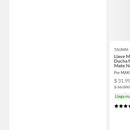
TAUMM
Llave 
Ducha 
Mate N
Por MA
$ 31.9
$ 36.000
Llega m