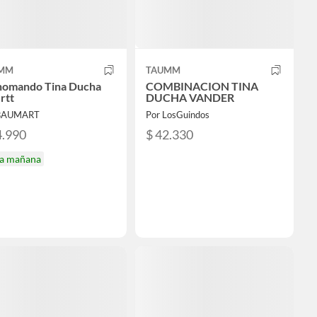
MM
TAUMM
omando Tina Ducha
COMBINACION TINA
rtt
DUCHA VANDER
 BAUMART
Por LosGuindos
4.990
$ 42.330
ga mañana