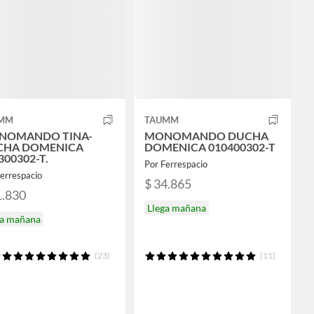
MM
TAUMM
NOMANDO TINA-
MONOMANDO DUCHA
CHA DOMENICA
DOMENICA 010400302-T
300302-T.
Por Ferrespacio
errespacio
$ 34.865
1.830
Llega mañana
ga mañana
(23)
(11)