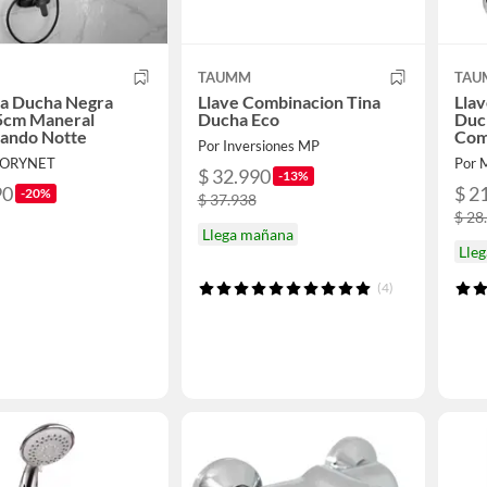
TAUMM
TAU
a Ducha Negra
Llave Combinacion Tina
Lla
25cm Maneral
Ducha Eco
Duc
ndo Notte
Com
Por Inversiones MP
TORYNET
Por
$ 32.990
-13%
90
$ 2
-20%
$ 37.938
$ 28
Llega mañana
Lle
(4)