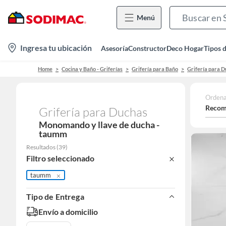
Menú
location-
Ingresa tu ubicación
Asesoría
Constructor
Deco Hogar
Tipos 
icon
Home
Cocina y Baño - Griferías
Grifería para Baño
Grifería para 
Ordena
Recom
Grifería para Duchas
Monomando y llave de ducha -
taumm
Resultados
(
39
)
Filtro seleccionado
taumm
Tipo de Entrega
Envío a domicilio