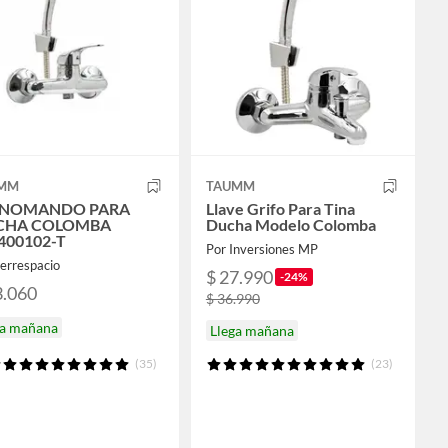
MM
TAUMM
NOMANDO PARA
Llave Grifo Para Tina
CHA COLOMBA
Ducha Modelo Colomba
400102-T
Por Inversiones MP
errespacio
$ 27.990
-24%
3.060
$ 36.990
ga mañana
Llega mañana
(35)
(23)