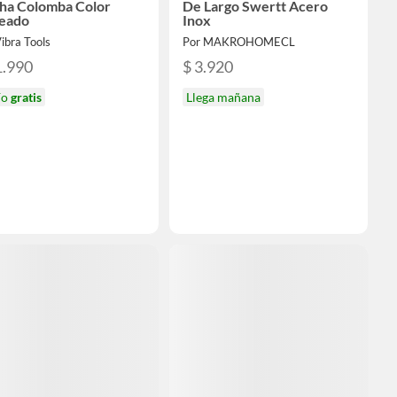
ha Colomba Color
De Largo Swertt Acero
teado
Inox
ibra Tools
Por MAKROHOMECL
1.990
$ 3.920
ío
gratis
Llega mañana