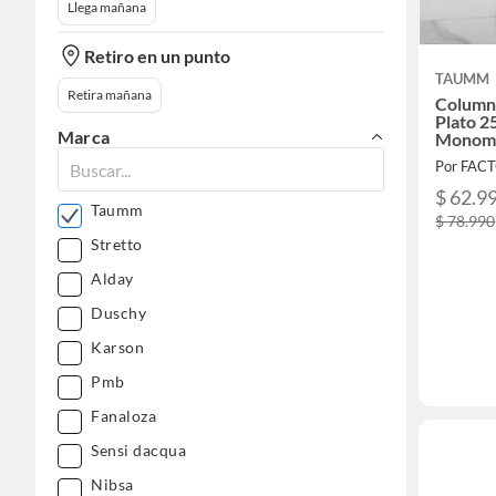
Llega mañana
Retiro en un punto
TAUMM
Retira mañana
Column
Plato 
Marca
Monoma
Por FAC
$ 62.9
Taumm
$ 78.990
Stretto
Alday
Duschy
Karson
Pmb
Fanaloza
Sensi dacqua
Nibsa