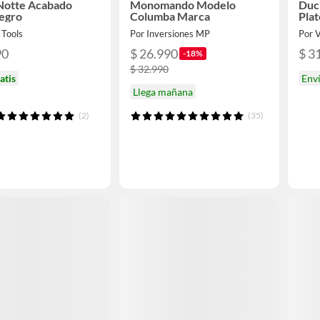
Notte Acabado
Monomando Modelo
Duc
egro
Columba Marca
Pla
 Tools
Por Inversiones MP
Por V
90
$ 26.990
$ 3
-18%
$ 32.990
atis
Env
Llega mañana
(2)
(35)