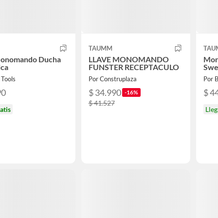
TAUMM
TAU
Monomando Ducha
LLAVE MONOMANDO
Mon
ca
FUNSTER RECEPTACULO
Swe
 Tools
Por Construplaza
Por
90
$ 34.990
$ 4
-16%
$ 41.527
atis
Lle