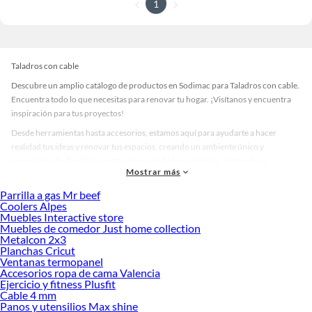
1
Taladros con cable
Descubre un amplio catálogo de productos en Sodimac para Taladros con cable.
Encuentra todo lo que necesitas para renovar tu hogar. ¡Visítanos y encuentra
inspiración para tus proyectos!
Desde herramientas hasta accesorios, estamos aquí para ayudarte a hacer
realidad tus ideas y renovar tus espacios, creando un ambiente único y
personalizado. Explora nuestra selección de herramientas, materiales y
Mostrar más
accesorios de calidad que te ayudarán a crear un espacio más tú.
Parrilla a gas Mr beef
Desde remodelaciones hasta proyectos de decoración, estamos aquí para hacer
Coolers Alpes
tus ideas realidad. ¡Visítanos y encuentra todo lo que tenemos para ofrecerte en
Muebles Interactive store
Taladros con cable!
Muebles de comedor Just home collection
Metalcon 2x3
Explora la variedad de productos de Taladros con cable en Sodimac
Planchas Cricut
Ventanas termopanel
Herramientas, materiales y accesorios de calidad para tus proyectos y
Accesorios ropa de cama Valencia
renovación de espacios. ¡Visítanos y descubre todo lo que tenemos para
Ejercicio y fitness Plusfit
ofrecerte!
Cable 4 mm
Panos y utensilios Max shine
Encuentra una amplia variedad de productos de Taladros con cable en Sodimac.