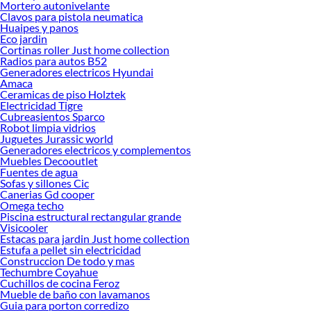
Mortero autonivelante
Encuentra todo lo necesario para tus proyectos de renovación y decoración.
Clavos para pistola neumatica
¡Visítanos y haz tus ideas realidad!
Huaipes y panos
Eco jardin
Cortinas roller Just home collection
Radios para autos B52
Generadores electricos Hyundai
Amaca
Ceramicas de piso Holztek
Electricidad Tigre
Cubreasientos Sparco
Robot limpia vidrios
Juguetes Jurassic world
Generadores electricos y complementos
Muebles Decooutlet
Fuentes de agua
Sofas y sillones Cic
Canerias Gd cooper
Omega techo
Piscina estructural rectangular grande
Visicooler
Estacas para jardin Just home collection
Estufa a pellet sin electricidad
Construccion De todo y mas
Techumbre Coyahue
Cuchillos de cocina Feroz
Mueble de baño con lavamanos
Guia para porton corredizo