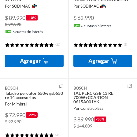
Por SODIMAC
Por SODIMAC
$ 89.990
$ 62.990
-10%
$ 99.990
6
cuotas sin interés
6
cuotas sin interés
(26)
(3)
Agregar
Agregar
BOSCH
BOSCH
Taladro percutor 550w gsb550
TAL PERC GSB 13 RE
re 14 accesorios
700W+CCARTON
0615A001YK
Por Mimbral
Por Construplaza
$ 72.990
-22%
$ 89.990
-38%
$ 92.990
$ 144.809
(2)