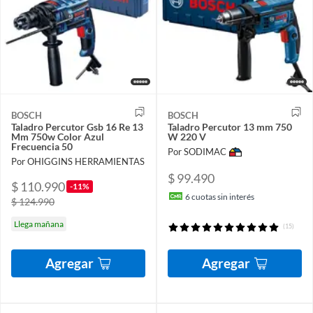
BOSCH
BOSCH
Taladro Percutor Gsb 16 Re 13
Taladro Percutor 13 mm 750
Mm 750w Color Azul
W 220 V
Frecuencia 50
Por SODIMAC
Por OHIGGINS HERRAMIENTAS
$ 99.490
$ 110.990
-11%
6
cuotas sin interés
$ 124.990
Llega mañana
(15)
Agregar
Agregar