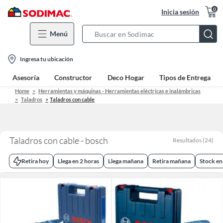
0
Inicia sesión
Menú
Search
Bar
location-
Ingresa tu ubicación
icon
Asesoría
Constructor
Deco Hogar
Tipos de Entrega
Home
Herramientas y máquinas - Herramientas eléctricas e inalámbricas
Taladros
Taladros con cable
Taladros con cable - bosch
Resultados
(
24
)
Retira hoy
Llega en 2 horas
Llega mañana
Retira mañana
Stock en