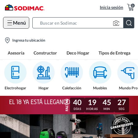
0
Inicia sesión
Menú
Search
Bar
location-
Ingresa tu ubicación
icon
Asesoría
Constructor
Deco Hogar
Tipos de Entrega
Electrohogar
Hogar
Calefacción
Muebles
Mundo Pro
40
19
45
24
EL 18 YA ESTÁ LLEGANDO
DÍAS
HORAS
MIN
SEG