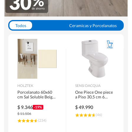
Todos
Ceramicas y Porcelanatos
Calefont y Termos
Pisos Vinilicos
WC y Sanitarios
Pisos Flotantes y Laminados
Pinturas
Duchas y Mamparas
HOLZTEK
SENSI DACQUA
Porcelanato 60x60
One Piece One piece
cm Sal Soluble Beige
a Piso 30,5 cm 6
1.44 m2
Litros Riva Blanco
$
9.346
$
49.990
-19%
$
11.506
(
46
)
(
234
)