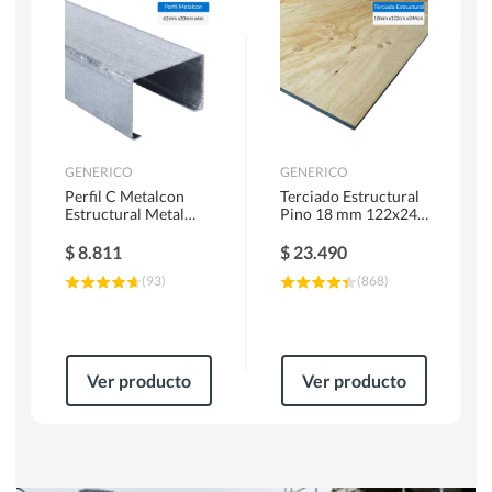
Herramientas Manuales
Sierras Circulares
GENERICO
GENERICO
Perfil C Metalcon
Terciado Estructural
Estructural Metal
Pino 18 mm 122x244
62x20x0.85 mm 6 m
cm
$
8.811
$
23.490
(
93
)
(
868
)
Ver producto
Ver producto