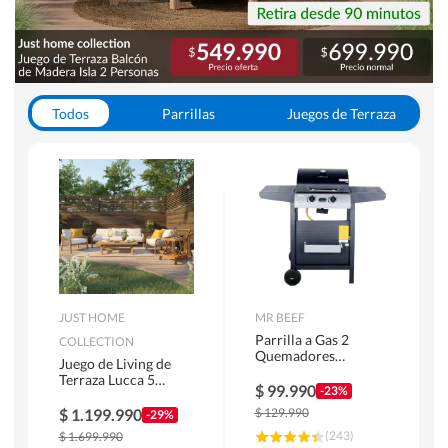
Todos
Parrillas
Juegos de Terraza
Toldos
JUST HOME
MR BEEF
Parrilla a Gas 2
COLLECTION
Quemadores
Juego de Living de
Bandejas Laterales
Terraza Lucca 5
$
99.990
-23%
Personas Natural
$
1.199.990
$
129.990
-29%
(
243
)
$
1.699.990