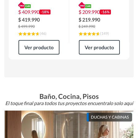
180 x 90 x 76 cm
Atlanta 91x101x94
Café
cm Negro
$
409.990
$
209.990
-18%
-16%
$
419.990
$
219.990
$
499.990
$
249.990
(
46
)
(
149
)
Ver producto
Ver producto
Baño, Cocina, Pisos
El toque final para todos tus proyectos encuentralo solo aquí