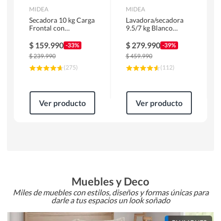
MIDEA
MIDEA
Secadora 10 kg Carga
Lavadora/secadora
Frontal con
9.5/7 kg Blanco
Evacuación Blanco
MLSF-095B/W
MD100A100/W2
$
159.990
$
279.990
-33%
-39%
$
239.990
$
459.990
(
275
)
(
112
)
Ver producto
Ver producto
Muebles y Deco
Miles de muebles con estilos, diseños y formas únicas para
darle a tus espacios un look soñado