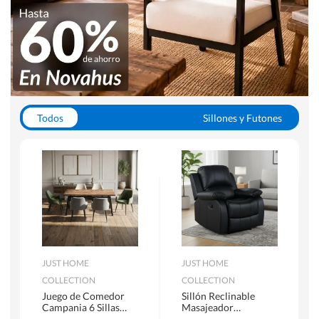
Todos
Sillones y Futones
Juegos de Comedor
Lamparas
Closets
Escritorios y Sillas PC
Racks y Muebles TV
Alfombras
JUST HOME
JUST HOME
COLLECTION
COLLECTION
Juego de Comedor
Sillón Reclinable
Campania 6 Sillas
Masajeador
Mesa Rectangular
Calentador 1 cuerpo