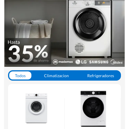
Todos
Climatizacion
Refrigeradores
Lavado y Secado
Cocinas
Aspiradoras
Hornos y Microondas
Otros