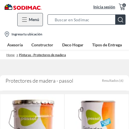
0
Inicia sesión
Menú
Search
Bar
location-
Ingresa tu ubicación
icon
Asesoría
Constructor
Deco Hogar
Tipos de Entrega
Home
Pinturas - Protectores de madera
Protectores de madera - passol
Resultados
(
6
)