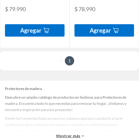
$ 79.990
$ 78.990
Agregar
Agregar
1
Protectores de madera
Descubre un amplio catálogo de productos en Sodimac para Protectores de
madera. Encuentra todo lo que necesitas para renovar tu hogar. ¡Visítanos y
encuentra inspiración para tus proyectos!
Desde herramientas hasta accesorios, estamos aquí para ayudarte a hacer
realidad tus ideas y renovar tus espacios, creando un ambiente único y
personalizado. Explora nuestra selección de herramientas, materiales y
Mostrar más
accesorios de calidad que te ayudarán a crear un espacio más tú.