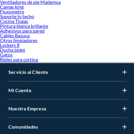
Ventiladores de pie Mademsa
Camas king
Fluxometro
Soporte tv techo
Cocina Ticgas
Pintura blanca brillante
Adhesivos para pared
Cables Bazuca
Otros limpiadores
Lockers 8
Ducha bidet
Gatos
Rieles para cortina
Servicio al Cliente
Mi Cuenta
Nuestra Empresa
Comunidades