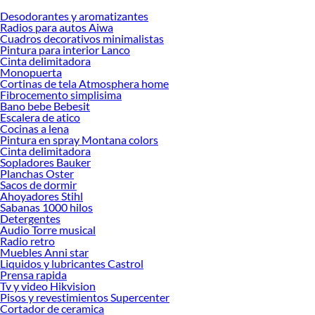
Desodorantes y aromatizantes
Desde remodelaciones hasta proyectos de decoración, estamos aquí para hacer
Radios para autos Aiwa
tus ideas realidad. ¡Visítanos y encuentra todo lo que tenemos para ofrecerte en
Cuadros decorativos minimalistas
Protectores de madera!
Pintura para interior Lanco
Cinta delimitadora
Explora la variedad de productos de Protectores de madera en Sodimac
Monopuerta
Cortinas de tela Atmosphera home
Herramientas, materiales y accesorios de calidad para tus proyectos y
Fibrocemento simplisima
renovación de espacios. ¡Visítanos y descubre todo lo que tenemos para
Bano bebe Bebesit
ofrecerte!
Escalera de atico
Cocinas a lena
Encuentra una amplia variedad de productos de Protectores de madera en
Pintura en spray Montana colors
Sodimac. Encuentra todo lo necesario para tus proyectos de renovación y
Cinta delimitadora
decoración. ¡Visítanos y haz tus ideas realidad!
Sopladores Bauker
Planchas Oster
Sacos de dormir
Ahoyadores Stihl
Sabanas 1000 hilos
Detergentes
Audio Torre musical
Radio retro
Muebles Anni star
Liquidos y lubricantes Castrol
Prensa rapida
Tv y video Hikvision
Pisos y revestimientos Supercenter
Cortador de ceramica