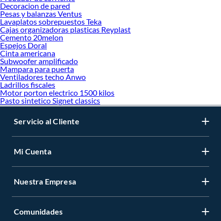
Decoracion de pared
Pesas y balanzas Ventus
Lavaplatos sobrepuestos Teka
Cajas organizadoras plasticas Reyplast
Cemento 20melon
Espejos Doral
Cinta americana
Subwoofer amplificado
Mampara para puerta
Ventiladores techo Anwo
Ladrillos fiscales
Motor porton electrico 1500 kilos
Pasto sintetico Signet classics
Servicio al Cliente
Mi Cuenta
Nuestra Empresa
Comunidades