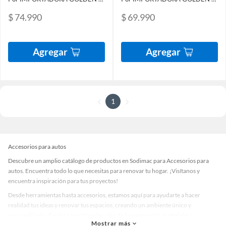
$ 74.990
$ 69.990
Agregar
Agregar
1
Accesorios para autos
Descubre un amplio catálogo de productos en Sodimac para Accesorios para
autos. Encuentra todo lo que necesitas para renovar tu hogar. ¡Visítanos y
encuentra inspiración para tus proyectos!
Desde herramientas hasta accesorios, estamos aquí para ayudarte a hacer
realidad tus ideas y renovar tus espacios, creando un ambiente único y
personalizado. Explora nuestra selección de herramientas, materiales y
Mostrar más
accesorios de calidad que te ayudarán a crear un espacio más tú.