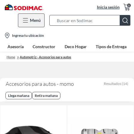
0
Inicia sesión
Menú
Search
Bar
location-
Ingresa tu ubicación
icon
Asesoría
Constructor
Deco Hogar
Tipos de Entrega
Home
Automotriz - Accesorios para autos
Accesorios para autos - momo
Resultados
(
14
)
Llega mañana
Retira mañana