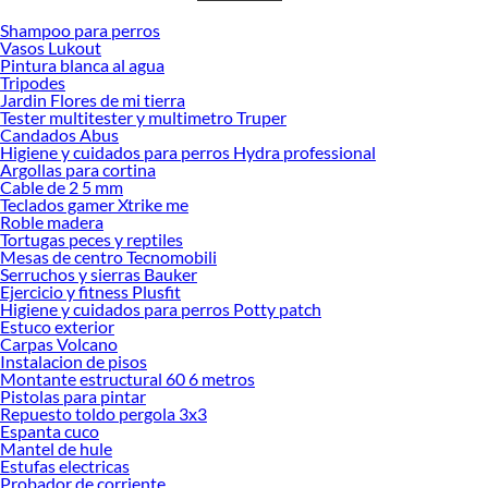
Shampoo para perros
Desde remodelaciones hasta proyectos de decoración, estamos aquí para hacer
Vasos Lukout
tus ideas realidad. ¡Visítanos y encuentra todo lo que tenemos para ofrecerte en
Pintura blanca al agua
Accesorios para autos!
Tripodes
Jardin Flores de mi tierra
Explora la variedad de productos de Accesorios para autos en Sodimac
Tester multitester y multimetro Truper
Candados Abus
Herramientas, materiales y accesorios de calidad para tus proyectos y
Higiene y cuidados para perros Hydra professional
renovación de espacios. ¡Visítanos y descubre todo lo que tenemos para
Argollas para cortina
ofrecerte!
Cable de 2 5 mm
Teclados gamer Xtrike me
Encuentra una amplia variedad de productos de Accesorios para autos en
Roble madera
Sodimac. Encuentra todo lo necesario para tus proyectos de renovación y
Tortugas peces y reptiles
decoración. ¡Visítanos y haz tus ideas realidad!
Mesas de centro Tecnomobili
Serruchos y sierras Bauker
Ejercicio y fitness Plusfit
Higiene y cuidados para perros Potty patch
Estuco exterior
Carpas Volcano
Instalacion de pisos
Montante estructural 60 6 metros
Pistolas para pintar
Repuesto toldo pergola 3x3
Espanta cuco
Mantel de hule
Estufas electricas
Probador de corriente