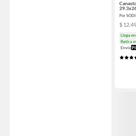
Canast
29.3x26
Por SOD
$ 12.4
Llega e
Retira 
Envío
Pl