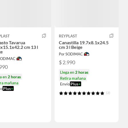
PLAST
REYPLAST
asto Tavarua
Canastilla 19.7x8.1x24.5
x15.1x42.2 cm 13 l
cm 3 l Beige
ge
Por SODIMAC
 SODIMAC
$ 2.990
.990
Llega en
2 horas
ga en
2 horas
Retira mañana
ira mañana
Envío
Plus
+
ío
Plus
+
(2)