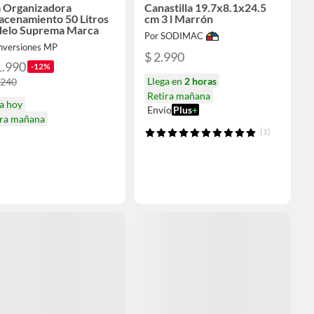
a Organizadora
Canastilla 19.7x8.1x24.5
acenamiento 50 Litros
cm 3 l Marrón
elo Suprema Marca
Por SODIMAC
Inversiones MP
$ 2.990
1.990
-12%
Llega en
2 horas
.240
Retira mañana
a hoy
Envío
Plus
+
ira mañana
(1)