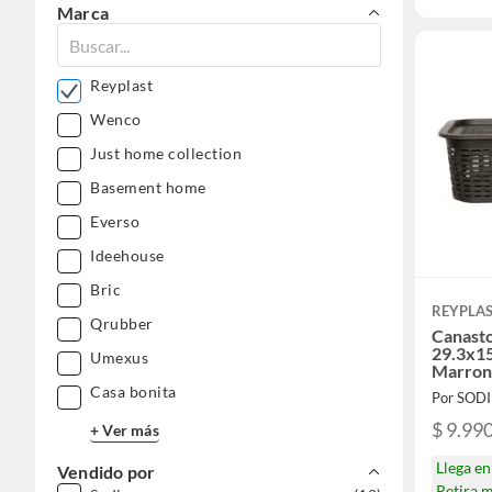
Marca
Reyplast
Wenco
Just home collection
Basement home
Everso
Ideehouse
Bric
REYPLA
Qrubber
Canast
29.3x15
Umexus
Marro
Casa bonita
Por SOD
$ 9.99
+ Ver más
Llega e
Vendido por
Retira 