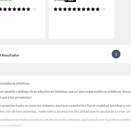
(1)
(8)
1
18 Resultados
anizadoras plásticas
un amplio catálogo de productos en Sodimac para Cajas organizadoras plásticas. Encuen
n para tus proyectos!
ramientas hasta accesorios, estamos aquí para ayudarte a hacer realidad tus ideas y re
lección de herramientas, materiales y accesorios de calidad que te ayudarán a crear un
odelaciones hasta proyectos de decoración, estamos aquí para hacer tus ideas realidad
oras plásticas!