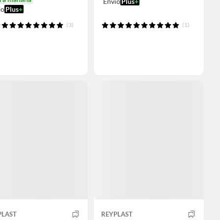
Envío
Plus
+
ío
Plus
+
(3)
(1)
PLAST
REYPLAST