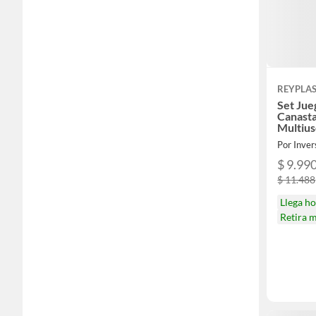
REYPLA
Set Jue
Canast
Multiu
Por Inve
$ 9.99
$ 11.488
Llega h
Retira 