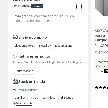
Nuevo
Envío gratis al comprar sobre $49.990 en
productos seleccionados.
REYPLA
Baúl 43
Envío a domicilio
Turque
Por SOD
Llega en 2 horas
Llega hoy
Llega mañana
$ 19.6
Retiro en un punto
Llega e
Sodimac Cerrillos, Sodimac Maipú, Sodimac San Miguel, Sodimac El Bosque, Sodimac San Bernardo, Sodimac Talagante, Sodimac San Fernando
Retira 
Envío
Pl
Retira mañana
Stock en tienda
Tiendas Sodimac
Cerrillos
Maipú
San Miguel
El Bosque
Mostrar más