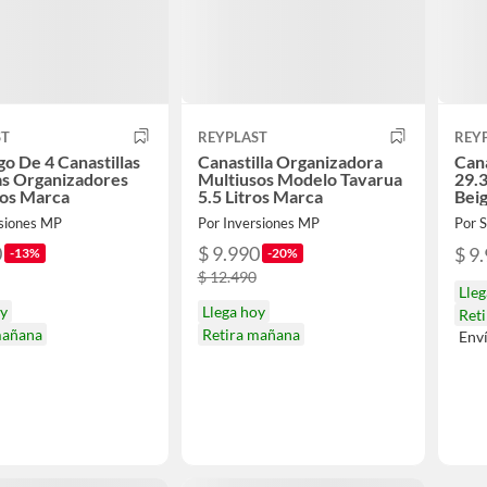
ST
REYPLAST
REY
go De 4 Canastillas
Canastilla Organizadora
Can
as Organizadores
Multiusos Modelo Tavarua
29.3
sos Marca
5.5 Litros Marca
Bei
rsiones MP
Por Inversiones MP
Por
0
$ 9.990
$ 9
-13%
-20%
$ 12.490
Lle
oy
Llega hoy
Ret
mañana
Retira mañana
Env