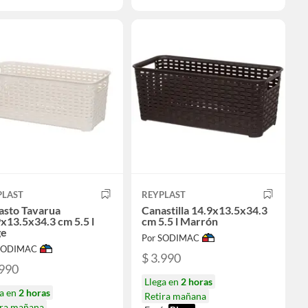
PLAST
REYPLAST
asto Tavarua
Canastilla 14.9x13.5x34.3
x13.5x34.3 cm 5.5 l
cm 5.5 l Marrón
ge
Por SODIMAC
 SODIMAC
$ 3.990
.990
Llega en
2 horas
ga en
2 horas
Retira mañana
ira mañana