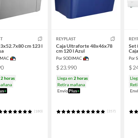
ST
REYPLAST
REY
.3x52.7x80 cm 123 l
Caja Ultraforte 48x46x78
Set 
sa
cm 120 l Azul
Caja
IMAC
Por SODIMAC
Por
90
$ 23.990
$ 2
n
2 horas
Llega en
2 horas
Lle
mañana
Retira mañana
Ret
us
+
Envío
Plus
+
Env
(180)
(357)