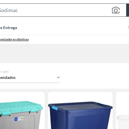
Search
Bar
de Entrega
anizadoras plásticas
r por
:
endados