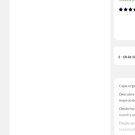
1 - 18 de 
Cajas org
Descubre 
inspiració
Desde her
nuestra se
Desde rem
organizad