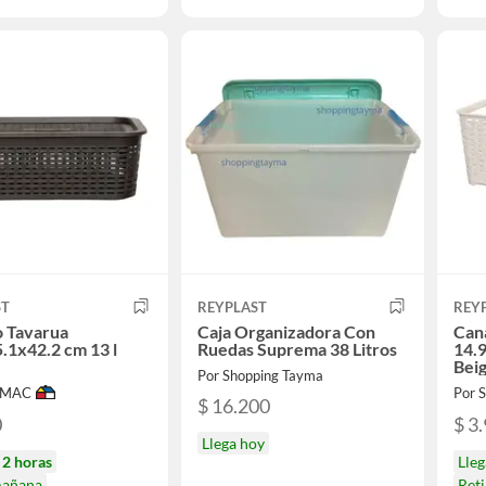
ST
REYPLAST
REY
o Tavarua
Caja Organizadora Con
Can
.1x42.2 cm 13 l
Ruedas Suprema 38 Litros
14.9
n
Bei
Por Shopping Tayma
IMAC
Por
$ 16.200
0
$ 3
Llega hoy
n
2 horas
Lle
mañana
Ret