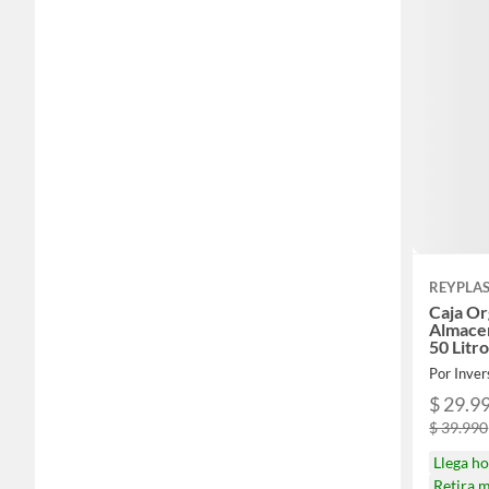
REYPLA
Caja Or
Almace
50 Litr
Por Inve
$ 29.9
$ 39.990
Llega h
Retira 