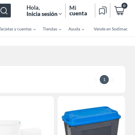
0
Hola
,
Mi
cuenta
Inicia sesión
Tarjetas y cuentas
Tiendas
Ayuda
Vende en Sodimac
1