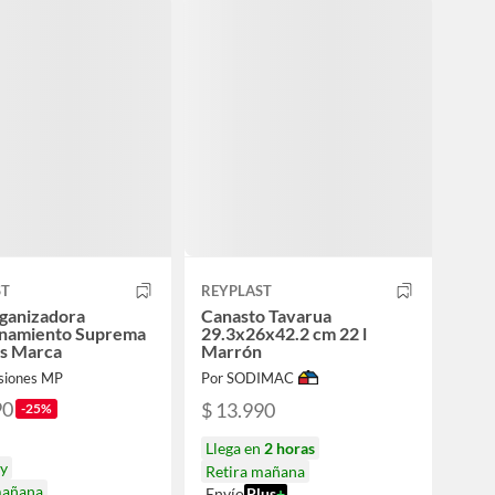
ST
REYPLAST
ganizadora
Canasto Tavarua
namiento Suprema
29.3x26x42.2 cm 22 l
os Marca
Marrón
rsiones MP
Por SODIMAC
90
$ 13.990
-25%
Llega en
2 horas
oy
Retira mañana
mañana
Envío
Plus
+