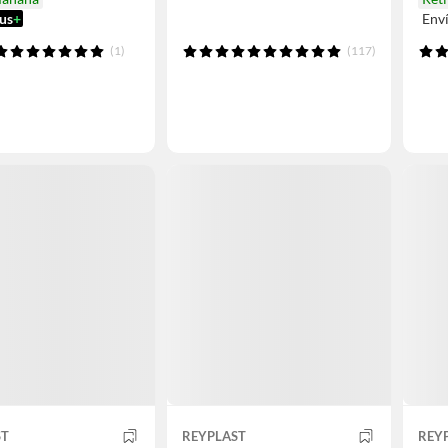
us
+
Env
(1)
(117)
ST
REYPLAST
REY