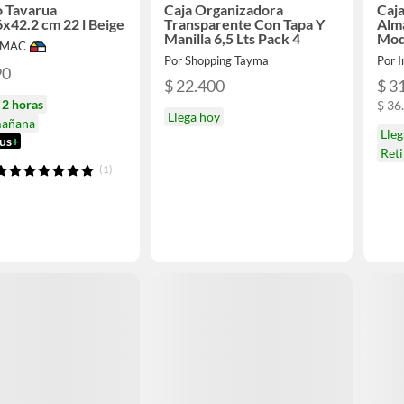
o Tavarua
Caja Organizadora
Caj
x42.2 cm 22 l Beige
Transparente Con Tapa Y
Alm
Manilla 6,5 Lts Pack 4
Mod
IMAC
Por Shopping Tayma
Por 
90
$ 22.400
$ 3
n
2 horas
$ 36
Llega hoy
mañana
Lleg
us
+
Ret
(1)