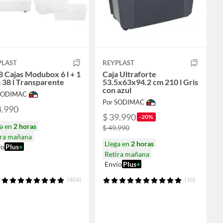
PLAST
REYPLAST
8 Cajas Modubox 6 l + 1
Caja Ultraforte
 38 l Transparente
53.5x63x94.2 cm 210 l Gris
con azul
 SODIMAC
Por SODIMAC
4.990
$ 39.990
-20%
ga en
2 horas
$ 49.990
ira mañana
Llega en
2 horas
ío
Plus
+
Retira mañana
Envío
Plus
+
(404)
(10)