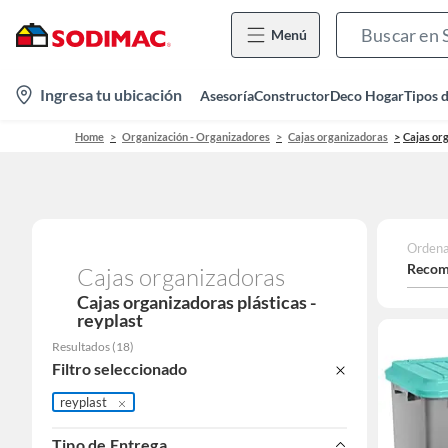
Menú
location-
Ingresa tu ubicación
Asesoría
Constructor
Deco Hogar
Tipos 
icon
Home
Organización - Organizadores
Cajas organizadoras
Cajas org
Ordena
Recom
Cajas organizadoras
Cajas organizadoras plásticas -
reyplast
Resultados
(
18
)
Filtro seleccionado
reyplast
Tipo de Entrega