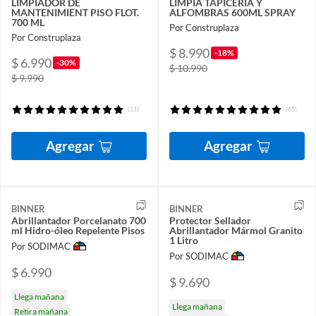
LIMPIADOR DE
LIMPIA TAPICERIA Y
MANTENIMIENT PISO FLOT.
ALFOMBRAS 600ML SPRAY
700 ML
Por Construplaza
Por Construplaza
$ 8.990
-18%
$ 6.990
-30%
$ 10.990
$ 9.990
(11)
(65)
Agregar
Agregar
BINNER
BINNER
Abrillantador Porcelanato 700
Protector Sellador
ml Hidro-óleo Repelente Pisos
Abrillantador Mármol Granito
1 Litro
Por SODIMAC
Por SODIMAC
$ 6.990
$ 9.690
Llega mañana
Llega mañana
Retira mañana