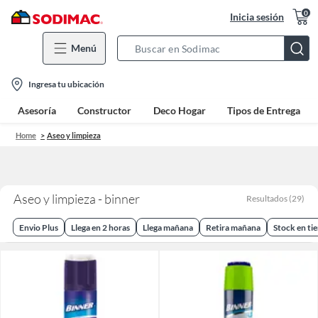
0
Inicia sesión
Menú
Search
Bar
location-
Ingresa tu ubicación
icon
Asesoría
Constructor
Deco Hogar
Tipos de Entrega
Home
Aseo y limpieza
Aseo y limpieza - binner
Resultados
(
29
)
Envio Plus
Llega en 2 horas
Llega mañana
Retira mañana
Stock en ti