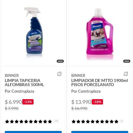
BINNER
BINNER
LIMPIA TAPICERIA
LIMPIADOR DE MTTO 1900ml
ALFOMBRAS 500ML
PISOS PORCELANATO
Por Construplaza
Por Construplaza
$ 6.990
$ 13.990
-13%
-18%
$ 7.990
$ 16.990
(34)
(6)