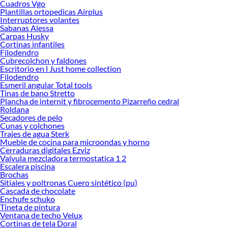
Cuadros Vgo
ofrecerte!
Plantillas ortopedicas Airplus
Interruptores volantes
Encuentra una amplia variedad de productos de Aseo y limpieza en Sodimac.
Sabanas Alessa
Encuentra todo lo necesario para tus proyectos de renovación y decoración.
Carpas Husky
¡Visítanos y haz tus ideas realidad!
Cortinas infantiles
Filodendro
Cubrecolchon y faldones
Escritorio en l Just home collection
Filodendro
Esmeril angular Total tools
Tinas de bano Stretto
Plancha de internit y fibrocemento Pizarreño cedral
Roldana
Secadores de pelo
Cunas y colchones
Trajes de agua Sterk
Mueble de cocina para microondas y horno
Cerraduras digitales Ezviz
Valvula mezcladora termostatica 1 2
Escalera piscina
Brochas
Sitiales y poltronas Cuero sintético (pu)
Cascada de chocolate
Enchufe schuko
Tineta de pintura
Ventana de techo Velux
Cortinas de tela Doral