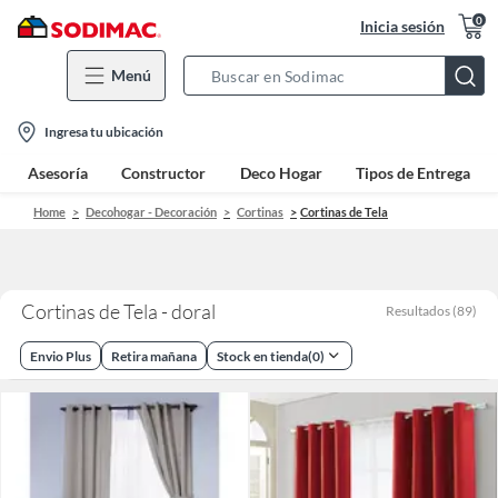
0
Inicia sesión
Menú
Search
Bar
location-
Ingresa tu ubicación
icon
Asesoría
Constructor
Deco Hogar
Tipos de Entrega
Home
Decohogar - Decoración
Cortinas
Cortinas de Tela
Cortinas de Tela - doral
Resultados
(
89
)
Envio Plus
Retira mañana
Stock en tienda
(
0
)