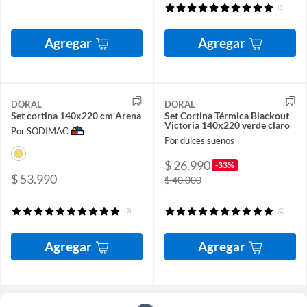
(1)
Agregar
Agregar
DORAL
DORAL
Set cortina 140x220 cm Arena
Set Cortina Térmica Blackout
Victoria 140x220 verde claro
Por SODIMAC
Por dulces suenos
$ 26.990
-33%
$ 53.990
$ 40.000
(3)
(2)
Agregar
Agregar