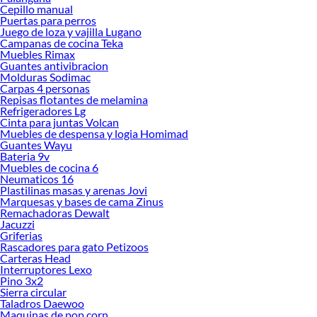
Encuentra una amplia variedad de productos de Cortinas de Tela en Sodimac.
Cepillo manual
Encuentra todo lo necesario para tus proyectos de renovación y decoración.
Puertas para perros
¡Visítanos y haz tus ideas realidad!
Juego de loza y vajilla Lugano
Campanas de cocina Teka
Muebles Rimax
Guantes antivibracion
Molduras Sodimac
Carpas 4 personas
Repisas flotantes de melamina
Refrigeradores Lg
Cinta para juntas Volcan
Muebles de despensa y logia Homimad
Guantes Wayu
Bateria 9v
Muebles de cocina 6
Neumaticos 16
Plastilinas masas y arenas Jovi
Marquesas y bases de cama Zinus
Remachadoras Dewalt
Jacuzzi
Griferias
Rascadores para gato Petizoos
Carteras Head
Interruptores Lexo
Pino 3x2
Sierra circular
Taladros Daewoo
Maquinas de pop corn