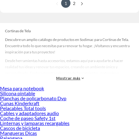
1
2
Cortinas de Tela
Descubre un amplio catálogo de productos en Sodimac para Cortinas de Tela.
Encuentra todo lo que necesitas para renovar tu hogar. ¡Visítanos y encuentra
inspiración para tus proyectos!
Desde herramientas hasta accesorios, estamos aquí para ayudarte a hacer
realidad tus ideas y renovar tus espacios, creando un ambiente único y
personalizado. Explora nuestra selección de herramientas, materiales y
Mostrar más
accesorios de calidad que te ayudarán a crear un espacio más tú.
Mesa para notebook
Desde remodelaciones hasta proyectos de decoración, estamos aquí para hacer
Silicona pintable
tus ideas realidad. ¡Visítanos y encuentra todo lo que tenemos para ofrecerte en
Planchas de policarbonato Dvp
Cortinas de Tela!
Cunas Kinderkraft
Pelacables Total tools
Explora la variedad de productos de Cortinas de Tela en Sodimac
Cables y adaptadores audio
Coche de paseo Safety 1st
Herramientas, materiales y accesorios de calidad para tus proyectos y
Linternas y lamparas recargables
renovación de espacios. ¡Visítanos y descubre todo lo que tenemos para
Cascos de bicicleta
ofrecerte!
Mangueras Dicas
Palangana