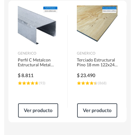
Escaleras
Soldadoras
Herramientas Manuales
Sierras Circulares
GENERICO
GENERICO
Perfil C Metalcon
Terciado Estructural
Estructural Metal
Pino 18 mm 122x244
62x20x0.85 mm 6 m
cm
$
8.811
$
23.490
(
93
)
(
868
)
Ver producto
Ver producto