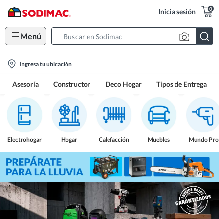
0
Inicia sesión
Menú
Search
Bar
location-
Ingresa tu ubicación
icon
Asesoría
Constructor
Deco Hogar
Tipos de Entrega
Electrohogar
Hogar
Calefacción
Muebles
Mundo Pro