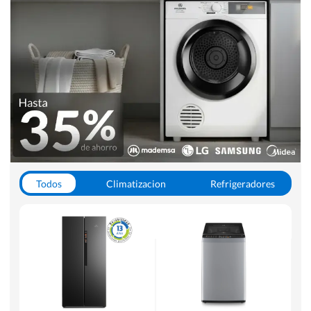
Todos
Climatizacion
Refrigeradores
Lavado y Secado
Cocinas
Aspiradoras
Hornos y Microondas
Otros