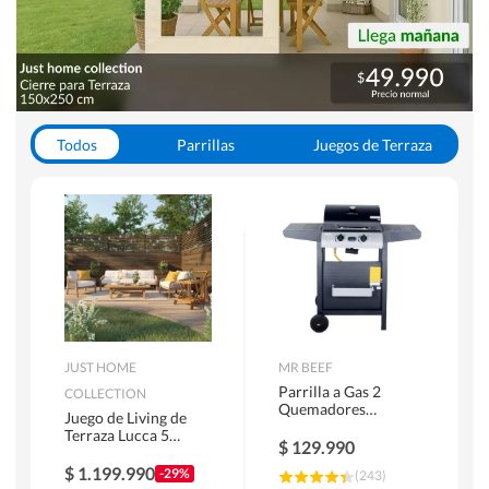
Todos
Parrillas
Juegos de Terraza
Toldos
JUST HOME
MR BEEF
Parrilla a Gas 2
COLLECTION
Quemadores
Juego de Living de
Bandejas Laterales
Terraza Lucca 5
$
129.990
Personas Natural
$
1.199.990
-29%
(
243
)