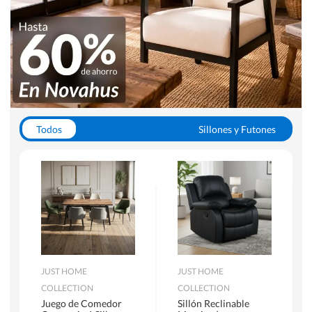
Todos
Sillones y Futones
Juegos de Comedor
Lamparas
Closets
Escritorios y Sillas PC
Racks y Muebles TV
Alfombras
JUST HOME
JUST HOME
COLLECTION
COLLECTION
Juego de Comedor
Sillón Reclinable