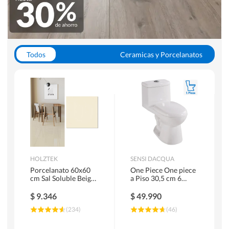
Todos
Ceramicas y Porcelanatos
Calefont y Termos
Pisos Vinilicos
WC y Sanitarios
Pisos Flotantes y Laminados
Pinturas
Duchas y Mamparas
HOLZTEK
SENSI DACQUA
Porcelanato 60x60
One Piece One piece
cm Sal Soluble Beige
a Piso 30,5 cm 6
1.44 m2
Litros Riva Blanco
$
9.346
$
49.990
(
234
)
(
46
)