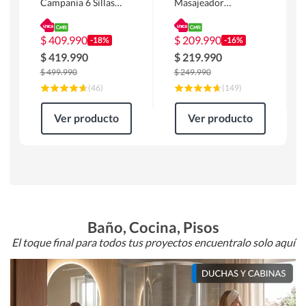
Campania 6 Sillas
Masajeador
Mesa Rectangular
Calentador 1 cuerpo
180 x 90 x 76 cm
Atlanta 91x101x94
Café
cm Negro
$
409.990
$
209.990
-18%
-16%
$
419.990
$
219.990
$
499.990
$
249.990
(
46
)
(
149
)
Ver producto
Ver producto
Baño, Cocina, Pisos
El toque final para todos tus proyectos encuentralo solo aquí