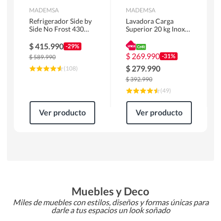
MADEMSA
MADEMSA
Refrigerador Side by
Lavadora Carga
Side No Frost 430
Superior 20 kg Inox
Litros Negro
MDWMT20S
MAS430B
$
415.990
-29%
$
269.990
-31%
$
589.990
$
279.990
(
108
)
$
392.990
(
49
)
Ver producto
Ver producto
Muebles y Deco
Miles de muebles con estilos, diseños y formas únicas para
darle a tus espacios un look soñado