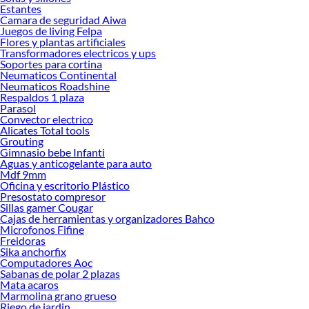
ofrecerte!
Estantes
Camara de seguridad Aiwa
Encuentra una amplia variedad de productos de Molduras en Sodimac.
Juegos de living Felpa
Encuentra todo lo necesario para tus proyectos de renovación y decoración.
Flores y plantas artificiales
¡Visítanos y haz tus ideas realidad!
Transformadores electricos y ups
Soportes para cortina
Neumaticos Continental
Neumaticos Roadshine
Respaldos 1 plaza
Parasol
Convector electrico
Alicates Total tools
Grouting
Gimnasio bebe Infanti
Aguas y anticogelante para auto
Mdf 9mm
Oficina y escritorio Plástico
Presostato compresor
Sillas gamer Cougar
Cajas de herramientas y organizadores Bahco
Microfonos Fifine
Freidoras
Sika anchorfix
Computadores Aoc
Sabanas de polar 2 plazas
Mata acaros
Marmolina grano grueso
Riego de jardin