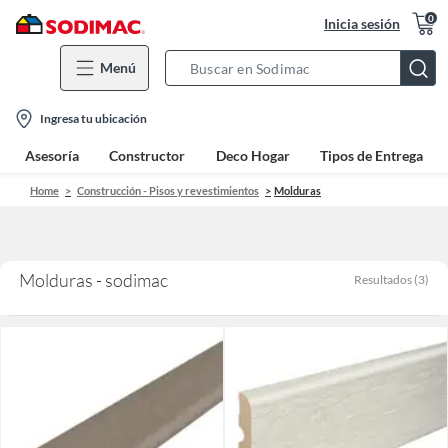
0
Inicia sesión
Menú
Search
Bar
location-
Ingresa tu ubicación
icon
Asesoría
Constructor
Deco Hogar
Tipos de Entrega
Home
Construcción - Pisos y revestimientos
Molduras
Molduras - sodimac
Resultados
(
3
)