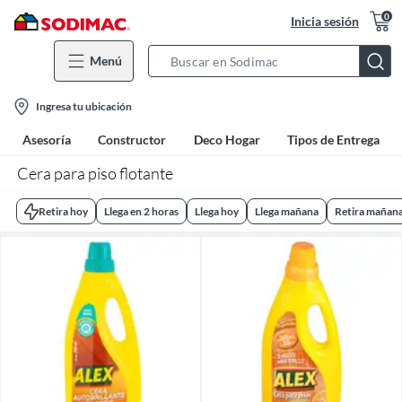
0
Inicia sesión
Menú
Search
Bar
location-
Ingresa tu ubicación
icon
Asesoría
Constructor
Deco Hogar
Tipos de Entrega
Cera para piso flotante
Retira hoy
Llega en 2 horas
Llega hoy
Llega mañana
Retira mañan