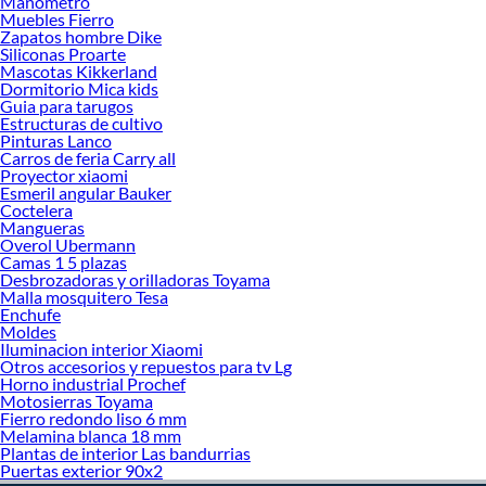
Manometro
Muebles Fierro
Zapatos hombre Dike
Siliconas Proarte
Mascotas Kikkerland
Dormitorio Mica kids
Guia para tarugos
Estructuras de cultivo
Pinturas Lanco
Carros de feria Carry all
Proyector xiaomi
Esmeril angular Bauker
Coctelera
Mangueras
Overol Ubermann
Camas 1 5 plazas
Desbrozadoras y orilladoras Toyama
Malla mosquitero Tesa
Enchufe
Moldes
Iluminacion interior Xiaomi
Otros accesorios y repuestos para tv Lg
Horno industrial Prochef
Motosierras Toyama
Fierro redondo liso 6 mm
Melamina blanca 18 mm
Plantas de interior Las bandurrias
Puertas exterior 90x2