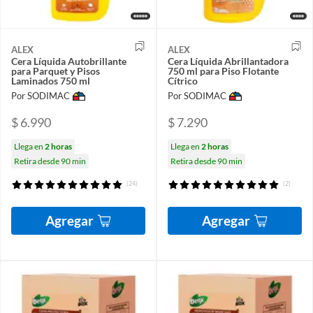
ALEX
ALEX
Cera Líquida Autobrillante
Cera Líquida Abrillantadora
para Parquet y Pisos
750 ml para Piso Flotante
Laminados 750 ml
Cítrico
Por SODIMAC
Por SODIMAC
$ 6.990
$ 7.290
Llega en
2 horas
Llega en
2 horas
Retira desde 90 min
Retira desde 90 min
(24)
(2)
Agregar
Agregar