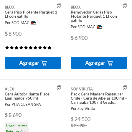
BEOX
BEOX
Cera Piso Flotante Parquet 1
Removedor Ceras Piso
Lt con gatillo
Flotante Parquet 1 Lt con
gatillo
Por SODIMAC
Por SODIMAC
$ 8.900
$ 6.900
(1)
Agregar
Agregar
ALEX
SOY VIRUTA
Cera Autobrillante Pisos
Pack Cera Madera Restaurar
Laminados 750 ml
Chile - Cera de Abejas 100 ml +
Carnauba 100 ml Grado
Por PITA CLEAN SPA
Alimenticio
Por Soy Viruta
$ 8.690
$ 24.500
Llega mañana
$ 25.900
Retira mañana