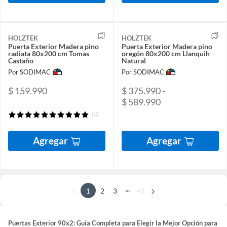
HOLZTEK
HOLZTEK
Puerta Exterior Madera pino
Puerta Exterior Madera pino
radiata 80x200 cm Tomas
oregón 80x200 cm Llanquih
Castaño
Natural
Por SODIMAC
Por SODIMAC
$ 159.990
$ 375.990 -
$ 589.990
(12)
Agregar
Agregar
...
1
2
3
40
Puertas Exterior 90x2: Guía Completa para Elegir la Mejor Opción para