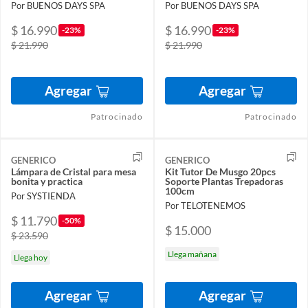
Por BUENOS DAYS SPA
Por BUENOS DAYS SPA
$ 16.990
$ 16.990
-23%
-23%
$ 21.990
$ 21.990
Agregar
Agregar
Patrocinado
Patrocinado
GENERICO
GENERICO
Lámpara de Cristal para mesa
Kit Tutor De Musgo 20pcs
bonita y practica
Soporte Plantas Trepadoras
100cm
Por SYSTIENDA
Por TELOTENEMOS
$ 11.790
-50%
$ 15.000
$ 23.590
Llega mañana
Llega hoy
Agregar
Agregar