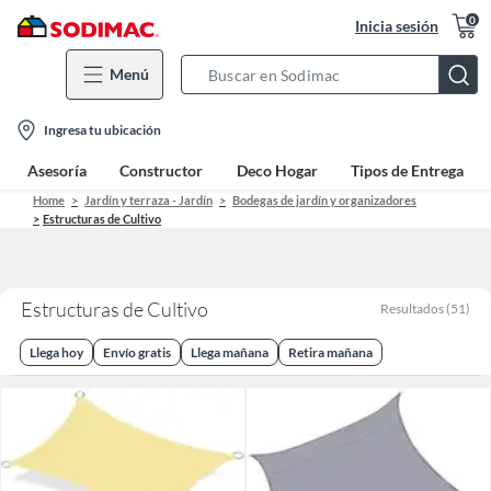
0
Inicia sesión
Menú
Search
Bar
location-
Ingresa tu ubicación
icon
Asesoría
Constructor
Deco Hogar
Tipos de Entrega
Home
Jardín y terraza - Jardín
Bodegas de jardín y organizadores
Estructuras de Cultivo
Estructuras de Cultivo
Resultados
(
51
)
Llega hoy
Envío gratis
Llega mañana
Retira mañana