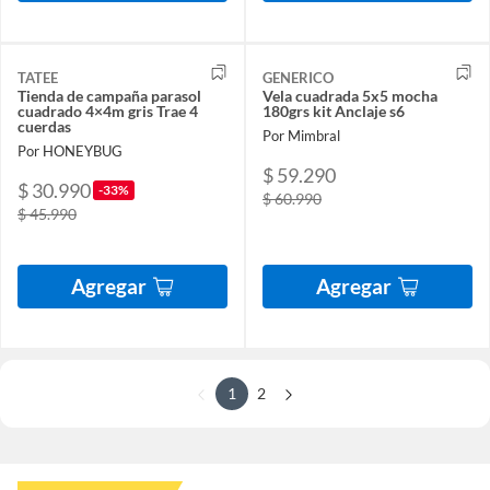
TATEE
GENERICO
Tienda de campaña parasol
Vela cuadrada 5x5 mocha
cuadrado 4×4m gris Trae 4
180grs kit Anclaje s6
cuerdas
Por Mimbral
Por HONEYBUG
$ 59.290
$ 30.990
-33%
$ 60.990
$ 45.990
Agregar
Agregar
1
2