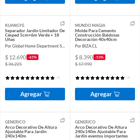
KUANGYE
MUNDO MAGIA
Separador Jardín Limitador De
Molde Para Cemento
Césped 5cm×6m Verde + 18
Construcción Baldosas
Uñas
Decoración 40x40cm
Por Global Home Department Store
Por BIZA.CL
$ 12.690
$ 8.390
-65%
-53%
$ 36.225
$ 17.990
(3)
(3)
Agregar
Agregar
GENERICO
GENERICO
Arco Decorativo De Altura
Arco Decorativo De Altura
Ajustable Para Jardín
240x140m Ajustable Para
240x140m
Jardín eventos importantes