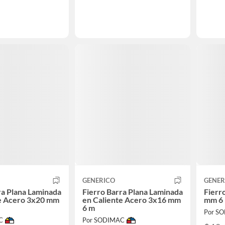
GENERICO
GENER
ra Plana Laminada
Fierro Barra Plana Laminada
Fierr
te Acero 3x20 mm
en Caliente Acero 3x16 mm
mm 6
6 m
Por S
C
Por SODIMAC