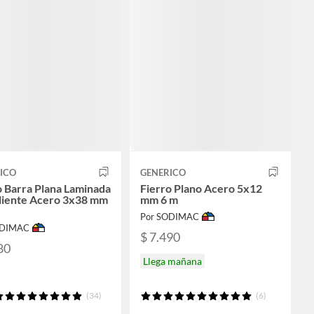
ICO
GENERICO
o Barra Plana Laminada
Fierro Plano Acero 5x12
liente Acero 3x38 mm
mm 6 m
Por SODIMAC
ODIMAC
$ 7.490
80
Llega mañana
(34)
(6)