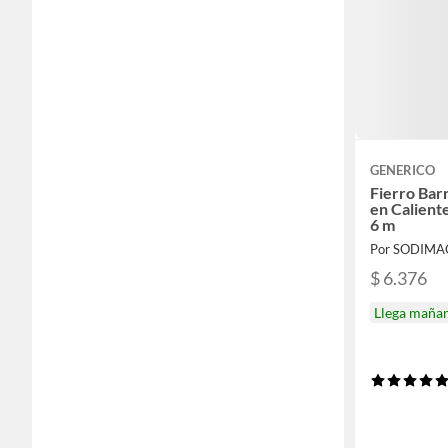
GENERICO
Fierro Bar
en Calien
6 m
Por SODIMA
$ 6.376
Llega maña