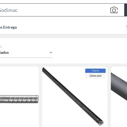
Search
Bar
de Entrega
r
:
ados