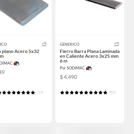
ICO
GENERICO
o plano Acero 5x32
Fierro Barra Plana Laminada
 m
en Caliente Acero 3x25 mm
6 m
ODIMAC
Por SODIMAC
49
$ 4.490
(11)
(82)