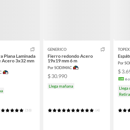
GENERICO
TOPEX
ra Plana Laminada
Fierro redondo Acero
Espát
te Acero 3x32 mm
19x19 mm 6 m
Por S
Por SODIMAC
$ 3.6
C
$ 30.990
6
c
Llega mañana
Llega
na
Retir
(53)
(4)