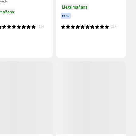
686
Llega mañana
 mañana
ECO
(16)
(37)