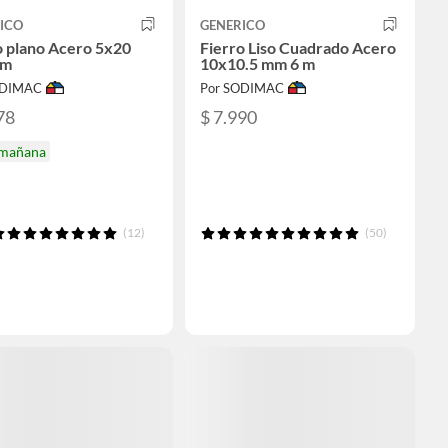
ICO
GENERICO
o plano Acero 5x20
Fierro Liso Cuadrado Acero
 m
10x10.5 mm 6 m
ODIMAC
Por SODIMAC
78
$ 7.990
 mañana
(12)
(50)