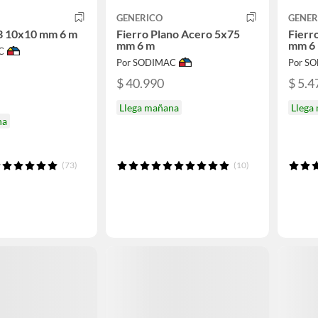
GENERICO
GENER
3 10x10 mm 6 m
Fierro Plano Acero 5x75
Fierr
mm 6 m
mm 6
C
Por SODIMAC
Por S
$ 40.990
$ 5.4
Llega mañana
Llega
na
(73)
(10)