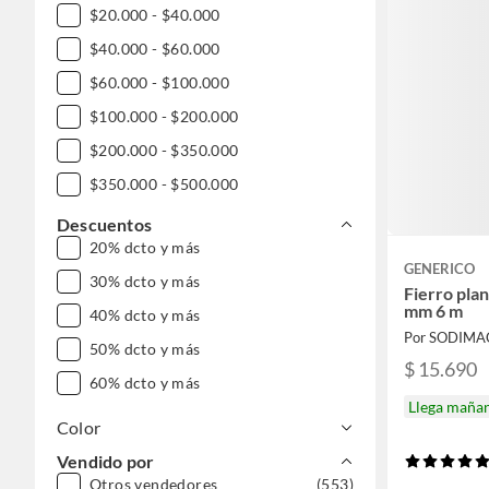
$20.000 - $40.000
$40.000 - $60.000
$60.000 - $100.000
$100.000 - $200.000
$200.000 - $350.000
$350.000 - $500.000
$500.000 - $1.000.000
Descuentos
20% dcto y más
GENERICO
30% dcto y más
Fierro pla
mm 6 m
40% dcto y más
Por SODIMA
50% dcto y más
$ 15.690
60% dcto y más
Llega maña
Color
Vendido por
Otros vendedores
(553)