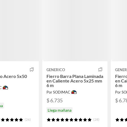
GENERICO
GENER
no Acero 5x50
Fierro Barra Plana Laminada
Fierr
en Caliente Acero 5x25 mm
en Ca
6 m
6 m
C
Por SODIMAC
Por S
$ 6.735
$ 6.7
na
Llega mañana
(26)
(28)