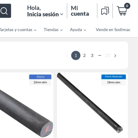
0
Hola
,
Mi
cuenta
Inicia sesión
Tarjetas y cuentas
Tiendas
Ayuda
Vende en Sodimac
...
1
2
3
21