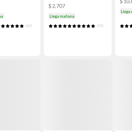
$ 10.
$ 2.707
Llega
na
Llega mañana
(61)
(33)