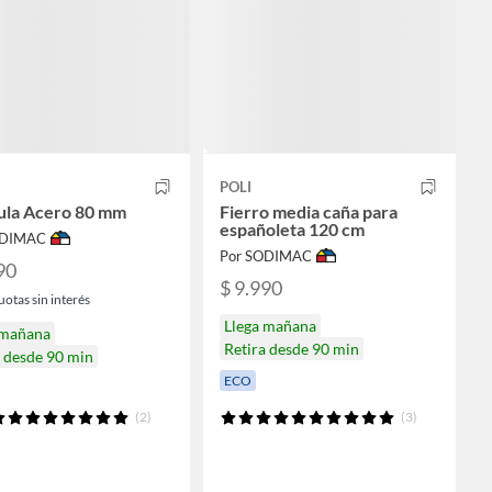
POLI
ula Acero 80 mm
Fierro media caña para
españoleta 120 cm
ODIMAC
Por SODIMAC
90
$ 9.990
uotas sin interés
Llega mañana
 mañana
Retira desde 90 min
a desde 90 min
ECO
(2)
(3)