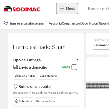
Menú
location-
Ingresa tu ubicación
Asesoría
Constructor
Deco Hogar
Tipos 
icon
Ordenar po
Recomend
Fierro estriado 8 mm
Tipo de Entrega
Envío a domicilio
Gratis
Llega en 2 horas
Llega mañana
Retiro en un punto
Sodimac Cerrillos, Sodimac Maipú, Sodimac San Miguel, Sodimac El Bosque, Sodimac San Bernardo, Constructor Cantagallo, Sodimac Talagante, Sodimac San Fernando
Retira hoy
Retira mañana