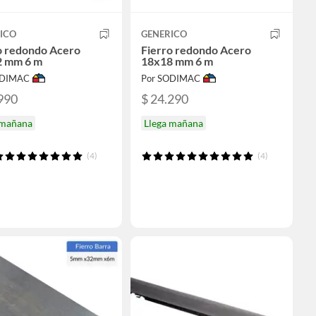
ICO
GENERICO
o redondo Acero
Fierro redondo Acero
2 mm 6 m
18x18 mm 6 m
ODIMAC
Por SODIMAC
990
$ 24.290
 mañana
Llega mañana
(4)
(4)