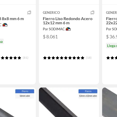
GENERICO
GENER
3 8x8 mm 6 m
Fierro Liso Redondo Acero
Fierr
12x12 mm 6 m
22x2
C
Por SODIMAC
Por S
$ 8.061
$ 36.
na
Llega
(81)
(18)