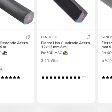
GENERICO
GENER
o Redondo Acero
Fierro Liso Cuadrado Acero
Fierr
6 m
12x12 mm 6 m
mm 6
C
Por SODIMAC
Por S
$ 11.985
$ 9.2
na
(9)
(21)