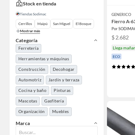
Stock en tienda
Tiendas Sodimac
GENERICO
Fierro A-6
Cerrillos
Maipú
San Miguel
El Bosque
Por SODIMA
Mostrar más
$ 2.682
Categoría
Llega maña
Ferretería
ECO
Herramientas y máquinas
Construcción
Decohogar
Automotriz
Jardín y terraza
Cocina y baño
Pinturas
Mascotas
Gasfitería
Organización
Muebles
Pasatiempos
Electrohogar
Marca
Dormitorio