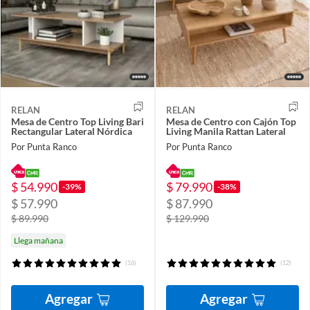
RELAN
RELAN
Mesa de Centro Top Living Bari
Mesa de Centro con Cajón Top
Rectangular Lateral Nórdica
Living Manila Rattan Lateral
Por Punta Ranco
Por Punta Ranco
$ 54.990
$ 79.990
-39%
-38%
$ 57.990
$ 87.990
$ 89.990
$ 129.990
Llega mañana
(16)
(12)
Agregar
Agregar