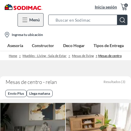
0
Inicia sesión
Menú
Search
Bar
location-
Ingresa tu ubicación
icon
Asesoría
Constructor
Deco Hogar
Tipos de Entrega
Home
Muebles - Living - Sala de Estar
Mesas de living
Mesas de centro
Mesas de centro - relan
Resultados
(
3
)
Envio Plus
Llega mañana