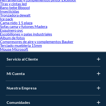
Tiras y cintas led
Bano bebe Bbqool
Insecticidas
Tronzadora dewalt
Ice pack
Cama nido 1 5 plaza
Sofas cama y futones Madera
Esquinero pvc
Escobillones y palas industriales
Album de fotos
Compresores de aire y complementos Bauker
Terciado muebleria 15mm
Mouse Microsoft
Servicio al Cliente
Mi Cuenta
Nuestra Empresa
Comunidades