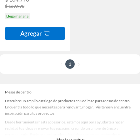
$ 169.990
Llega mañana
Agregar
1
Mesas de centro
Descubre un amplio catálogo de productos en Sodimac para Mesas de centro.
Encuentra todo lo que necesitas para renovar tu hogar. ¡Visítanos y encuentra
inspiración para tus proyectos!
Desde herramientas hasta accesorios, estamos aquí para ayudarte a hacer
realidad tus ideas y renovar tus espacios, creando un ambiente único y
personalizado. Explora nuestra selección de herramientas, materiales y
Mostrar más