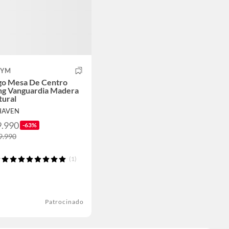
MYM
go Mesa De Centro
ing Vanguardia Madera
tural
HAVEN
9.990
-63%
9.990
(1)
Patrocinado