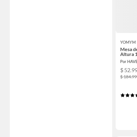
YOMYM
Mesa d
Altura
Por HAV
$ 52.9
$ 184.9