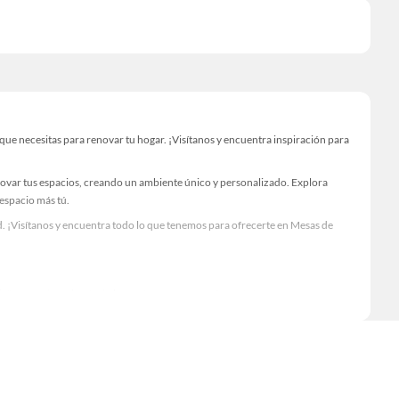
e necesitas para renovar tu hogar. ¡Visítanos y encuentra inspiración para
novar tus espacios, creando un ambiente único y personalizado. Explora
 espacio más tú.
. ¡Visítanos y encuentra todo lo que tenemos para ofrecerte en Mesas de
Visítanos y descubre todo lo que tenemos para ofrecerte!
cesario para tus proyectos de renovación y decoración. ¡Visítanos y haz tus