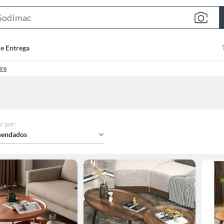
Search
Bar
de Entrega
tro
r por
:
endados