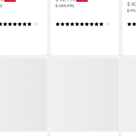
$ 4
90
$ 184.990
$ 99
(8)
(3)