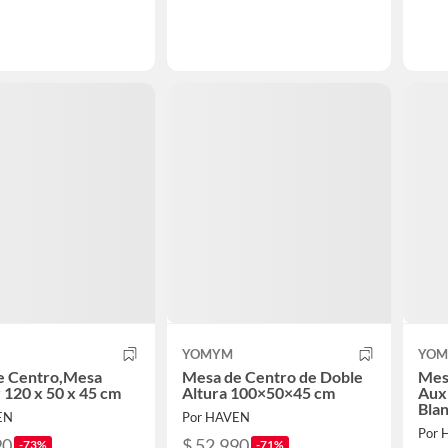
YOMYM
YO
e Centro,Mesa
Mesa de Centro de Doble
Mes
r 120 x 50 x 45 cm
Altura 100×50×45 cm
Auxi
Bla
EN
Por HAVEN
Por 
90
$ 52.990
-73%
-71%