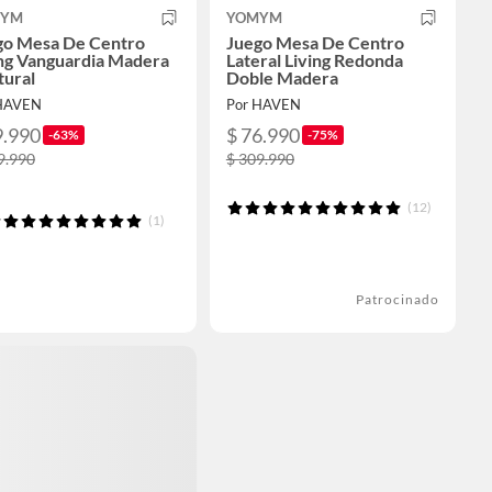
MYM
YOMYM
go Mesa De Centro
Juego Mesa De Centro
ing Vanguardia Madera
Lateral Living Redonda
tural
Doble Madera
HAVEN
Por HAVEN
9.990
$ 76.990
-63%
-75%
9.990
$ 309.990
(12)
(1)
Patrocinado