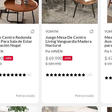
YOMYM
YO
e Centro Redonda
Juego Mesa De Centro
Mes
 Para Sala de Estar
Living Vanguardia Madera
Auxi
ación Nogal
Nactural
para
120
EN
Por HAVEN
Por 
90
$ 69.990
$ 4
-68%
-63%
90
$ 189.990
$ 15
(8)
(12)
Patrocinado
Patrocinado