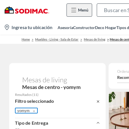
Menú
location-
Ingresa tu ubicación
Asesoría
Constructor
Deco Hogar
Tipos 
icon
Home
Muebles - Living - Sala de Estar
Mesas de living
Mesas de cen
Ordena
Recom
Mesas de living
Mesas de centro - yomym
Resultados
(
11
)
Filtro seleccionado
yomym
Tipo de Entrega