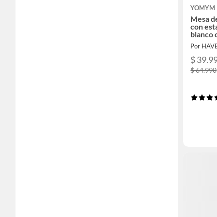
YOMYM
Mesa de
con es
blanco 
Por HAV
$ 39.9
$ 64.990