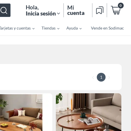
0
Hola
,
Mi
cuenta
Inicia sesión
Tarjetas y cuentas
Tiendas
Ayuda
Vende en Sodimac
1