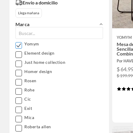
Envío a domicilio
Llega mañana
Marca
YOMYM
Mesa d
Yomym
Sencilla
Element design
Combin
Por HAV
Just home collection
$ 64.9
Homer design
$ 199.9
Rosen
Rohe
Cic
Exit
Mica
Roberta allen