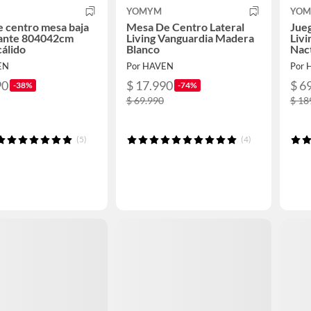
YOMYM
YO
 centro mesa baja
Mesa De Centro Lateral
Jue
tante 804042cm
Living Vanguardia Madera
Liv
cálido
Blanco
Nac
EN
Por HAVEN
Por 
90
$ 17.990
$ 6
-38%
-74%
$ 69.990
$ 18
(5)
(4)