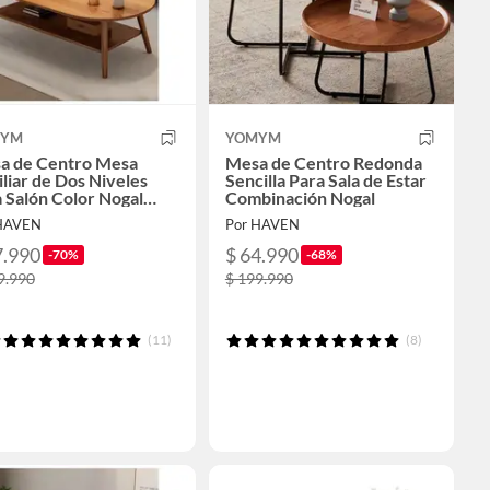
MYM
YOMYM
a de Centro Mesa
Mesa de Centro Redonda
liar de Dos Niveles
Sencilla Para Sala de Estar
 Salón Color Nogal
Combinación Nogal
×60×42CM
HAVEN
Por HAVEN
7.990
$ 64.990
-70%
-68%
9.990
$ 199.990
(11)
(8)