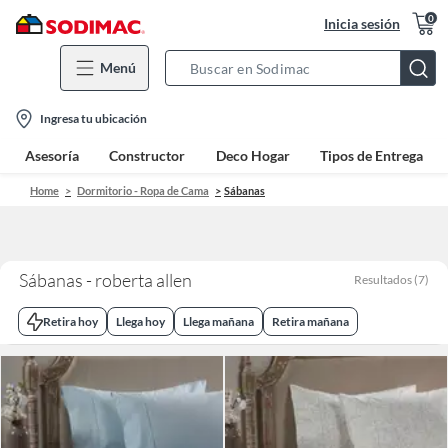
0
Inicia sesión
Menú
Search
Bar
location-
Ingresa tu ubicación
icon
Asesoría
Constructor
Deco Hogar
Tipos de Entrega
Home
Dormitorio - Ropa de Cama
Sábanas
Sábanas - roberta allen
Resultados
(
7
)
Retira hoy
Llega hoy
Llega mañana
Retira mañana