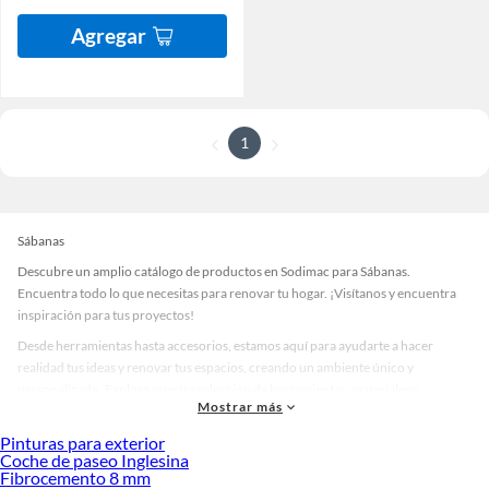
Agregar
1
Sábanas
Descubre un amplio catálogo de productos en Sodimac para Sábanas.
Encuentra todo lo que necesitas para renovar tu hogar. ¡Visítanos y encuentra
inspiración para tus proyectos!
Desde herramientas hasta accesorios, estamos aquí para ayudarte a hacer
realidad tus ideas y renovar tus espacios, creando un ambiente único y
personalizado. Explora nuestra selección de herramientas, materiales y
Mostrar más
accesorios de calidad que te ayudarán a crear un espacio más tú.
Pinturas para exterior
Desde remodelaciones hasta proyectos de decoración, estamos aquí para hacer
Coche de paseo Inglesina
tus ideas realidad. ¡Visítanos y encuentra todo lo que tenemos para ofrecerte en
Fibrocemento 8 mm
Sábanas!