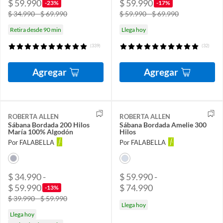
$ 59.990
$ 59.990
-23%
-17%
$ 34.990 - $ 69.990
$ 59.990 - $ 69.990
Retira desde 90 min
Llega hoy
(339)
(32)
Agregar
Agregar
ROBERTA ALLEN
ROBERTA ALLEN
Sábana Bordada 200 Hilos
Sábana Bordada Amelie 300
María 100% Algodón
Hilos
Por FALABELLA
Por FALABELLA
$ 34.990 -
$ 59.990 -
$ 59.990
$ 74.990
-13%
$ 39.990 - $ 59.990
Llega hoy
Llega hoy