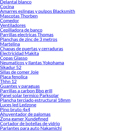
Delantal blanco
Cocina
Explora la variedad de productos de Sábanas en Sodimac
Amarres eslingas y pulpos Blacksmith
Mascotas Thorben
Herramientas, materiales y accesorios de calidad para tus proyectos y
Comedor
renovación de espacios. ¡Visítanos y descubre todo lo que tenemos para
Ventiladores
ofrecerte!
Cepilladora de banco
Parrillas electricas Thomas
Encuentra una amplia variedad de productos de Sábanas en Sodimac. Encuentra
Planchas de zinc de 3 metros
todo lo necesario para tus proyectos de renovación y decoración. ¡Visítanos y
Martelina
haz tus ideas realidad!
Chapas de puertas y cerraduras
Electricidad Makita
Copas Glasso
Neumaticos y llantas Yokohama
Sikadur 52
Sillas de comer Joie
Placa fenolica
Thhn 12
Guantes y paraguas
Parrillas a carbon Bbq grill
Panel solar termico Parksolar
Plancha terciado estructural 18mm
Luces led Ledzone
Pino bruto 4x4
Ahuyentador de palomas
Zona gamer Xundefined
Cortador de botellas de vidrio
Parlantes para auto Nakamichi