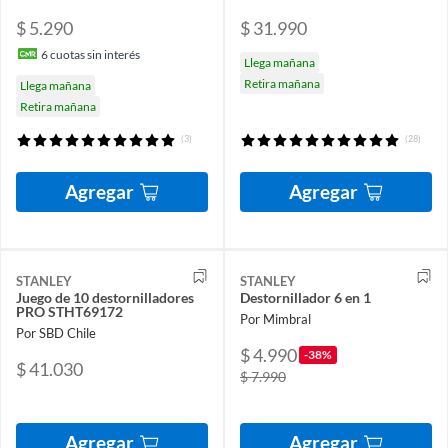
$ 5.290
$ 31.990
6
cuotas sin interés
Llega mañana
Retira mañana
Llega mañana
Retira mañana
(3)
(28)
Agregar
Agregar
STANLEY
STANLEY
Juego de 10 destornilladores
Destornillador 6 en 1
PRO STHT69172
Por Mimbral
Por SBD Chile
$ 4.990
-38%
$ 41.030
$ 7.990
Agregar
Agregar