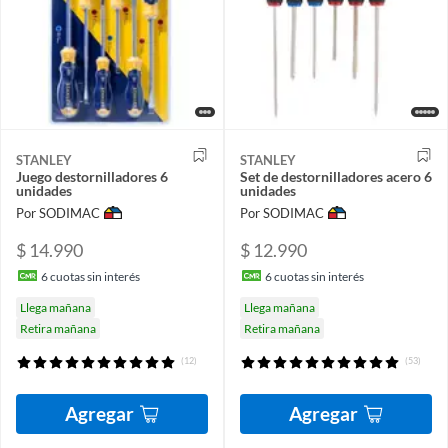
STANLEY
STANLEY
Juego destornilladores 6
Set de destornilladores acero 6
unidades
unidades
Por SODIMAC
Por SODIMAC
$ 14.990
$ 12.990
6
cuotas sin interés
6
cuotas sin interés
Llega mañana
Llega mañana
Retira mañana
Retira mañana
(12)
(53)
Agregar
Agregar