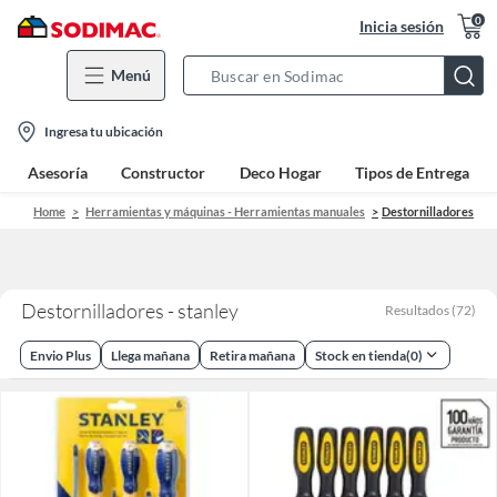
0
Inicia sesión
Menú
Search
Bar
location-
Ingresa tu ubicación
icon
Asesoría
Constructor
Deco Hogar
Tipos de Entrega
Home
Herramientas y máquinas - Herramientas manuales
Destornilladores
Destornilladores - stanley
Resultados
(
72
)
Envio Plus
Llega mañana
Retira mañana
Stock en tienda
(
0
)