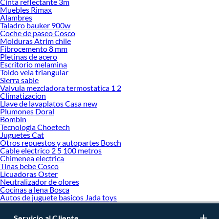
Cinta reflectante 3m
Muebles Rimax
Alambres
Taladro bauker 900w
Coche de paseo Cosco
Molduras Atrim chile
Fibrocemento 8 mm
Pletinas de acero
Escritorio melamina
Toldo vela triangular
Sierra sable
Valvula mezcladora termostatica 1 2
Climatizacion
Llave de lavaplatos Casa new
Plumones Doral
Bombin
Tecnologia Choetech
Juguetes Cat
Otros repuestos y autopartes Bosch
Cable electrico 2 5 100 metros
Chimenea electrica
Tinas bebe Cosco
Licuadoras Oster
Neutralizador de olores
Cocinas a lena Bosca
Autos de juguete basicos Jada toys
Servicio al Cliente