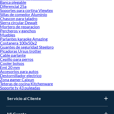
Banca plegable
Diferencial 25a
Soportes para cortina Viewtex
Sillas de comedor Aluminio
Chascon para taladro
Sierra circular Dewalt
Mortero de reparacion
Percheros y ganchos
Muebles
Parlantes karaoke Amazing
Costanera 100x50x2
Guantes de seguridad Steelpro
Picadoras Ursus trotter
Cable parlante
Cepillo para perros
Cooler bolsos
Emt 20 mm
Accesorios para autos
Destornillador electrico
Zona gamer Caixun
Teteras de cocina Kitchenware
Soporte tv 43 pulgadas
Servicio al Cliente
Mi Cuenta