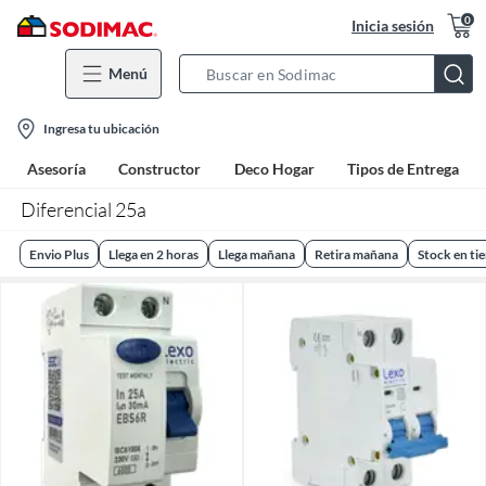
0
Inicia sesión
Menú
Search
Bar
location-
Ingresa tu ubicación
icon
Asesoría
Constructor
Deco Hogar
Tipos de Entrega
Diferencial 25a
Envio Plus
Llega en 2 horas
Llega mañana
Retira mañana
Stock en ti