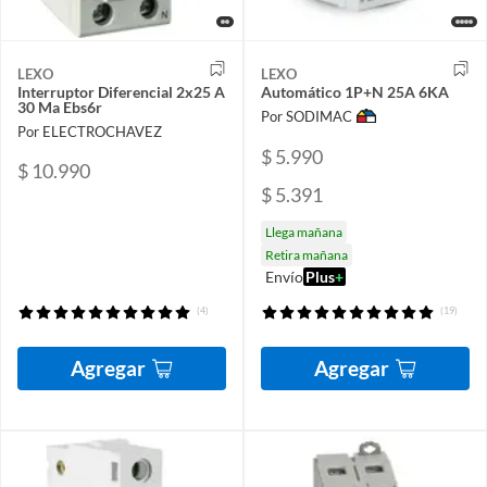
LEXO
LEXO
Interruptor Diferencial 2x25 A
Automático 1P+N 25A 6KA
30 Ma Ebs6r
Por SODIMAC
Por ELECTROCHAVEZ
$ 5.990
$ 10.990
$ 5.391
Llega mañana
Retira mañana
Envío
Plus
+
(4)
(19)
Agregar
Agregar