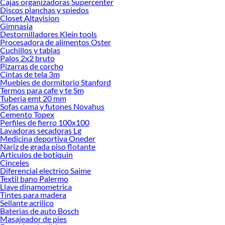
Cajas organizadoras Supercenter
Discos planchas y spiedos
Closet Altavision
Gimnasia
Destornilladores Klein tools
Procesadora de alimentos Oster
Cuchillos y tablas
Palos 2x2 bruto
Pizarras de corcho
Cintas de tela 3m
Muebles de dormitorio Stanford
Termos para cafe y te Sm
Tuberia emt 20 mm
Sofas cama y futones Novahus
Cemento Topex
Perfiles de fierro 100x100
Lavadoras secadoras Lg
Medicina deportiva Oneder
Nariz de grada piso flotante
Articulos de botiquin
Cinceles
Diferencial electrico Saime
Textil bano Palermo
Llave dinamometrica
Tintes para madera
Sellante acrilico
Baterias de auto Bosch
Masajeador de pies