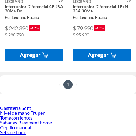
LEGRAND
LEGRAND
Interruptor Diferencial 4P 25A
Interruptor Diferencial 1P+N
30Ma Dx
25A 30Ma
Por Legrand Bticino
Por Legrand Bticino
$ 242.390
$ 79.990
-17%
-17%
$ 290.790
$ 95.990
Agregar
Agregar
1
Gasfiteria Sdfit
Nivel de mano Truper
Tomacorrientes
Sabanas Basement home
Cepillo manual
Sets de bano