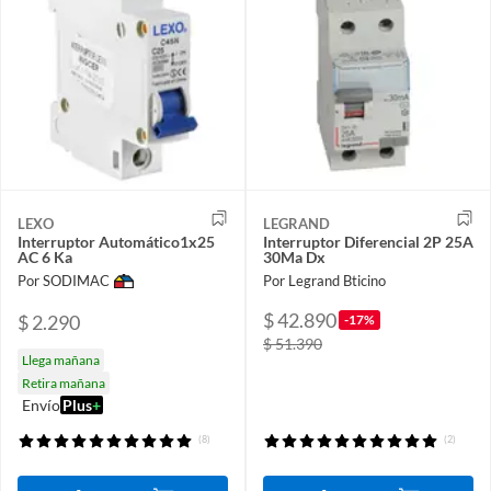
LEXO
LEGRAND
Interruptor Automático1x25
Interruptor Diferencial 2P 25A
AC 6 Ka
30Ma Dx
Por SODIMAC
Por Legrand Bticino
$ 42.890
$ 2.290
-17%
$ 51.390
Llega mañana
Retira mañana
Envío
Plus
+
(8)
(2)