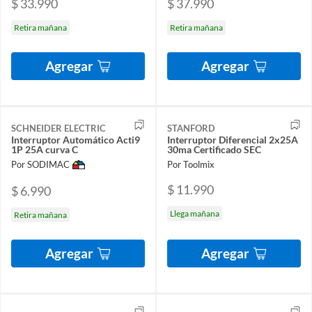
$ 33.990
$ 37.990
Retira mañana
Retira mañana
Agregar
Agregar
SCHNEIDER ELECTRIC
STANFORD
Interruptor Automático Acti9
Interruptor Diferencial 2x25A
1P 25A curva C
30ma Certificado SEC
Por SODIMAC
Por Toolmix
$ 11.990
$ 6.990
Llega mañana
Retira mañana
Agregar
Agregar