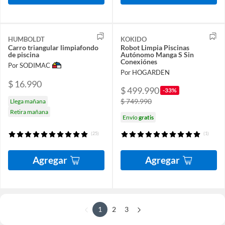
HUMBOLDT
KOKIDO
Carro triangular limpiafondo
Robot Limpia Piscinas
de piscina
Autónomo Manga S Sin
Conexiónes
Por SODIMAC
Por HOGARDEN
$ 16.990
$ 499.990
-33%
$ 749.990
Llega mañana
Retira mañana
Envío
gratis
(25)
(1)
Agregar
Agregar
1
2
3