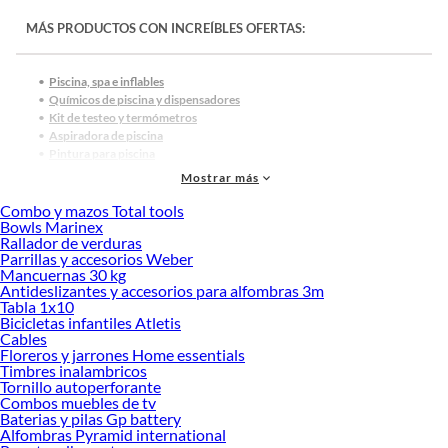
MÁS PRODUCTOS CON INCREÍBLES OFERTAS:
Piscina, spa e inflables
Químicos de piscina y dispensadores
Kit de testeo y termómetros
Aspiradora de piscina
Pintura para piscina
Rejas y seguridad para piscina
Mostrar más
Piscinas
Coolers
Combo y mazos Total tools
Bowls Marinex
Cooler eléctrico
Rallador de verduras
Sillas plegables
Parrillas y accesorios Weber
Silla playa
Mancuernas 30 kg
Carpas
Antideslizantes y accesorios para alfombras 3m
Mesa plegable
Tabla 1x10
Camping
Bicicletas infantiles Atletis
Piscina inflable
Cables
Jacuzzi inflable
Floreros y jarrones Home essentials
Timbres inalambricos
Cocinilla de gas y camping
Tornillo autoperforante
Bombas de piscina
Combos muebles de tv
Hamaca
Baterias y pilas Gp battery
Terrazas
Alfombras Pyramid international
Bomba de calor para piscina