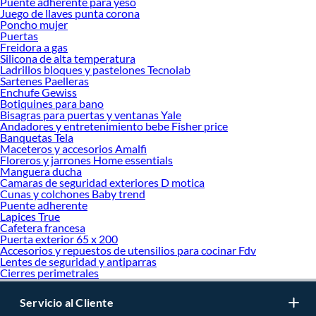
Puente adherente para yeso
Juego de llaves punta corona
Más productos con increíbles ofertas:
Poncho mujer
Fitness
Puertas
Spinning
Freidora a gas
Silicona de alta temperatura
Bicicletas estáticas
Ladrillos bloques y pastelones Tecnolab
Elípticas
Sartenes Paelleras
Mancuernas y pesas
Enchufe Gewiss
Bicicletas
Botiquines para bano
Trotadora
Bisagras para puertas y ventanas Yale
Andadores y entretenimiento bebe Fisher price
Banquetas Tela
Maceteros y accesorios Amalfi
Floreros y jarrones Home essentials
Manguera ducha
Camaras de seguridad exteriores D motica
Cunas y colchones Baby trend
Puente adherente
Lapices True
Cafetera francesa
Puerta exterior 65 x 200
Accesorios y repuestos de utensilios para cocinar Fdv
Lentes de seguridad y antiparras
Cierres perimetrales
Servicio al Cliente