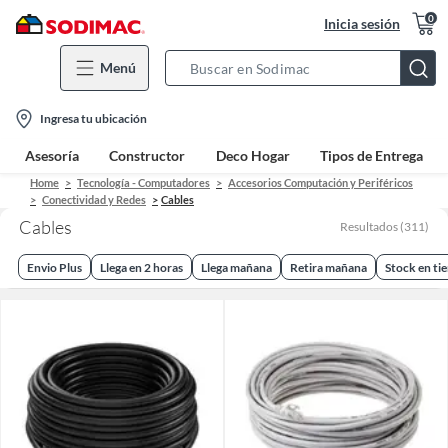
0
Inicia sesión
Menú
Search
Bar
location-
Ingresa tu ubicación
icon
Asesoría
Constructor
Deco Hogar
Tipos de Entrega
Home
Tecnología - Computadores
Accesorios Computación y Periféricos
Conectividad y Redes
Cables
Cables
Resultados
(
311
)
Envio Plus
Llega en 2 horas
Llega mañana
Retira mañana
Stock en ti