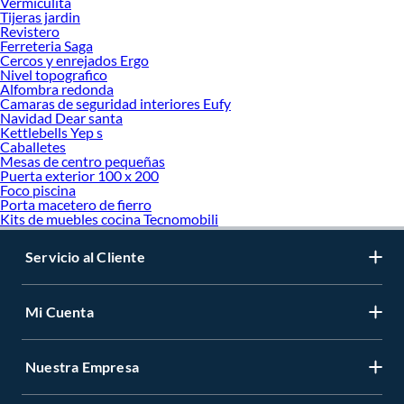
Vermiculita
Tijeras jardin
Revistero
Ferreteria Saga
Cercos y enrejados Ergo
Nivel topografico
Alfombra redonda
Camaras de seguridad interiores Eufy
Navidad Dear santa
Kettlebells Yep s
Caballetes
Mesas de centro pequeñas
Puerta exterior 100 x 200
Foco piscina
Porta macetero de fierro
Kits de muebles cocina Tecnomobili
Servicio al Cliente
Mi Cuenta
Nuestra Empresa