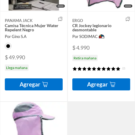
PANAMA JACK
ERGO
Camisa Técnica Mujer Water
CR Jockey legionario
Repelent Negro
desmontable
Por Gino S.A
Por SODIMAC
$ 4.990
$ 49.990
Retira mañana
Llega mañana
(2)
Agregar
Agregar