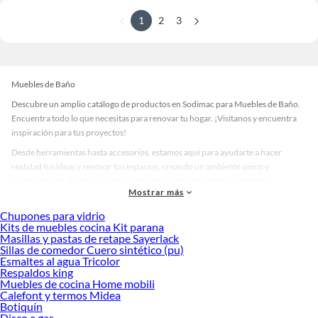
1
2
3
Muebles de Baño
Descubre un amplio catálogo de productos en Sodimac para Muebles de Baño.
Encuentra todo lo que necesitas para renovar tu hogar. ¡Visítanos y encuentra
inspiración para tus proyectos!
Desde herramientas hasta accesorios, estamos aquí para ayudarte a hacer
realidad tus ideas y renovar tus espacios, creando un ambiente único y
personalizado. Explora nuestra selección de herramientas, materiales y
Mostrar más
accesorios de calidad que te ayudarán a crear un espacio más tú.
Chupones para vidrio
Desde remodelaciones hasta proyectos de decoración, estamos aquí para hacer
Kits de muebles cocina Kit parana
tus ideas realidad. ¡Visítanos y encuentra todo lo que tenemos para ofrecerte en
Masillas y pastas de retape Sayerlack
Muebles de Baño!
Sillas de comedor Cuero sintético (pu)
Esmaltes al agua Tricolor
Explora la variedad de productos de Muebles de Baño en Sodimac
Respaldos king
Muebles de cocina Home mobili
Herramientas, materiales y accesorios de calidad para tus proyectos y
Calefont y termos Midea
renovación de espacios. ¡Visítanos y descubre todo lo que tenemos para
Botiquín
ofrecerte!
Disco a gas