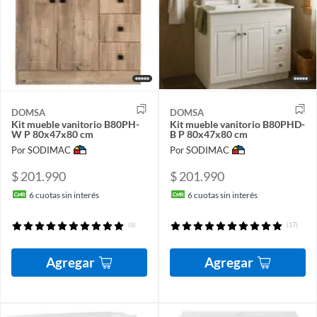
DOMSA
DOMSA
Kit mueble vanitorio B80PH-
Kit mueble vanitorio B80PHD-
W P 80x47x80 cm
B P 80x47x80 cm
Por SODIMAC
Por SODIMAC
$ 201.990
$ 201.990
6
cuotas sin interés
6
cuotas sin interés
(6)
(17)
Agregar
Agregar