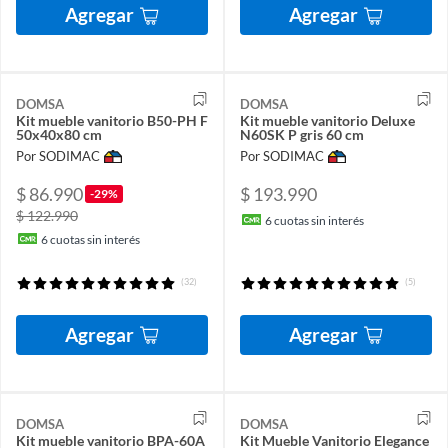
Agregar
Agregar
DOMSA
DOMSA
Kit mueble vanitorio B50-PH F
Kit mueble vanitorio Deluxe
50x40x80 cm
N60SK P gris 60 cm
Por SODIMAC
Por SODIMAC
$ 86.990
$ 193.990
-29%
$ 122.990
6
cuotas sin interés
6
cuotas sin interés
(32)
(5)
Agregar
Agregar
DOMSA
DOMSA
Kit mueble vanitorio BPA-60A
Kit Mueble Vanitorio Elegance