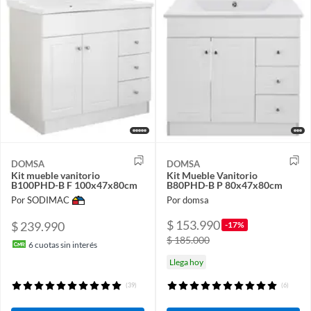
DOMSA
DOMSA
Kit mueble vanitorio
Kit Mueble Vanitorio
B100PHD-B F 100x47x80cm
B80PHD-B P 80x47x80cm
Por SODIMAC
Por domsa
$ 153.990
$ 239.990
-17%
$ 185.000
6
cuotas sin interés
Llega hoy
(39)
(6)