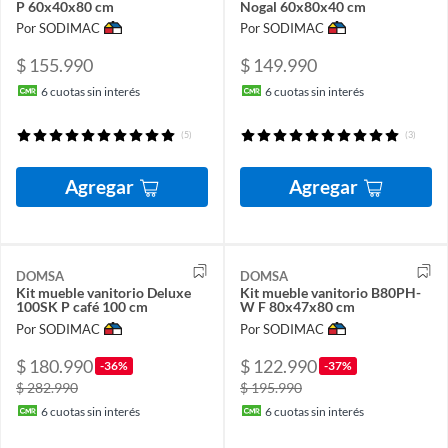
P 60x40x80 cm
Nogal 60x80x40 cm
Por SODIMAC
Por SODIMAC
$ 155.990
$ 149.990
6
cuotas sin interés
6
cuotas sin interés
(5)
(3)
Agregar
Agregar
DOMSA
DOMSA
Kit mueble vanitorio Deluxe
Kit mueble vanitorio B80PH-
100SK P café 100 cm
W F 80x47x80 cm
Por SODIMAC
Por SODIMAC
$ 180.990
$ 122.990
-36%
-37%
$ 282.990
$ 195.990
6
cuotas sin interés
6
cuotas sin interés