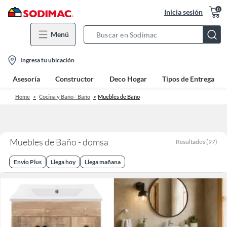
0
Inicia sesión
Menú
Search
Bar
location-
Ingresa tu ubicación
icon
Asesoría
Constructor
Deco Hogar
Tipos de Entrega
Home
Cocina y Baño - Baño
Muebles de Baño
Muebles de Baño - domsa
Resultados
(
97
)
Envio Plus
Llega hoy
Llega mañana