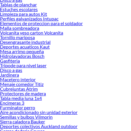
Tablas de planchar
Encuentra una amplia variedad de productos de Muebles de Baño en Sodimac.
Estuches escolares
Encuentra todo lo necesario para tus proyectos de renovación y decoración.
Limpieza para autos Kit
¡Visítanos y haz tus ideas realidad!
Perfiles galvanizados Intupac
Elementos de proteccion para el soldador
Malla sombreadora
Volcanita yeso carton Volcanita
Tornillo mariposa
Desengrasante industrial
Deportes acuaticos Kaut
Mesa arrimo pequeña
Hidrolavadoras Bosch
Gasfiteria
Tripode para nivel laser
Disco a gas
Jardinera
Macetero interior
Menaje comedor Titiz
Cubrejuntas Atrim
Protectores de madera
Tabla media luna 1x4
Encimeras 3
Furminator perro
Aire acondicionado sin unidad exterior
Semillas y bulbos Vilmorin
Sierra caladora Bauker
Deportes colectivos Auckland outdoor
Carros de feria Crusec