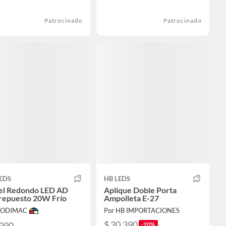
Patrocinado
Patrocinado
EDS
HB LEDS
el Redondo LED AD
Aplique Doble Porta
repuesto 20W Frío
Ampolleta E-27
 SODIMAC
Por HB IMPORTACIONES
$ 30.390
.990
-20%