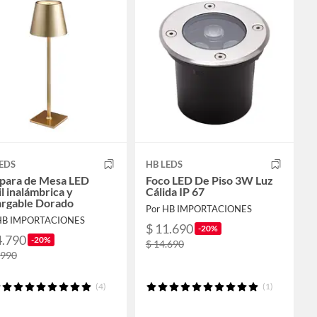
EDS
HB LEDS
para de Mesa LED
Foco LED De Piso 3W Luz
il inalámbrica y
Cálida IP 67
argable Dorado
Por HB IMPORTACIONES
HB IMPORTACIONES
$ 11.690
-20%
4.790
-20%
$ 14.690
.990
(4)
(1)