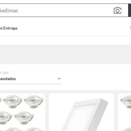
Search
Bar
de Entrega
r por
:
endados