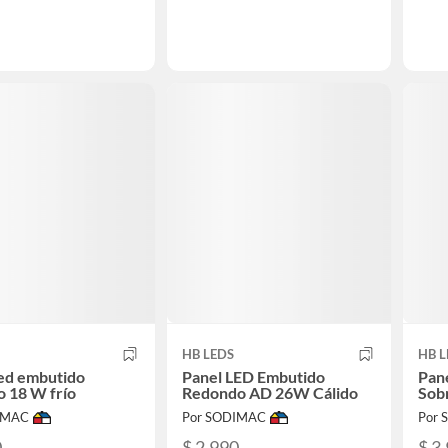
HB LEDS
HB L
ed embutido
Panel LED Embutido
Pan
 18 W frío
Redondo AD 26W Cálido
Sob
IMAC
Por SODIMAC
Por
0
$ 2.990
$ 3