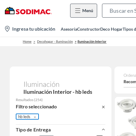
Menú
location-
Ingresa tu ubicación
Asesoría
Constructor
Deco Hogar
Tipos 
icon
Home
Decohogar - Iluminación
Iluminación Interior
Ordena
Recom
Iluminación
Iluminación Interior - hb leds
Resultados
(
254
)
Filtro seleccionado
hb leds
Tipo de Entrega