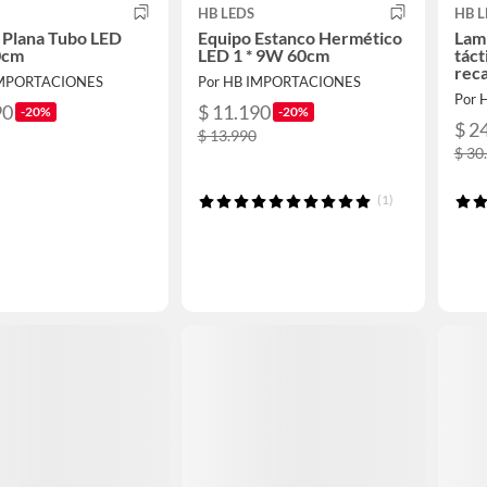
HB LEDS
HB L
 Plana Tubo LED
Equipo Estanco Hermético
Lam
0cm
LED 1 * 9W 60cm
táct
rec
IMPORTACIONES
Por HB IMPORTACIONES
Por 
90
$ 11.190
-20%
-20%
$ 2
$ 13.990
$ 30
(1)