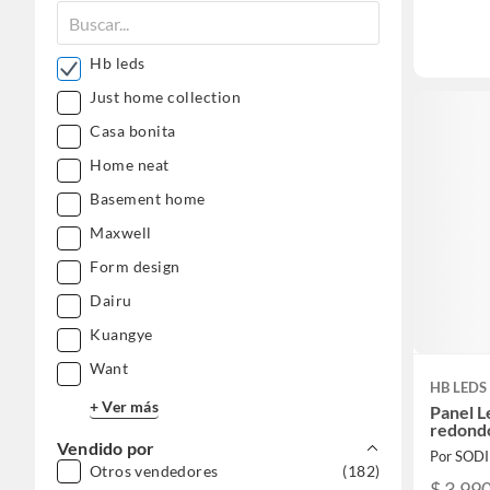
Hb leds
Just home collection
Casa bonita
Home neat
Basement home
Maxwell
Form design
Dairu
Kuangye
Want
HB LEDS
+ Ver más
Panel L
redondo
Vendido por
Por SOD
Otros vendedores
(182)
$ 3.99