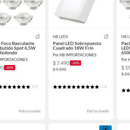
HB LEDS
HB L
 Foco Basculante
Panel LED Sobrepuesto
Pack
butido Spot 6,5W
Cuadrado 18W Frío
LED
Redondo
650
Por HB IMPORTACIONES
IMPORTACIONES
Por 
$ 7.490
-20%
90
$ 1
-20%
$ 9.390
$ 24
(17)
(11)
Patrocinado
Patrocinado