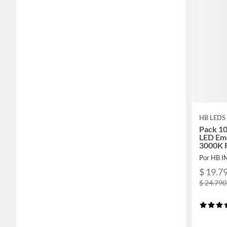
HB LEDS
Pack 10
LED Em
3000K 
Por HB 
$ 19.7
$ 24.790