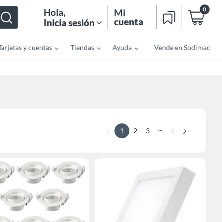
0
Hola
,
Mi
cuenta
Inicia sesión
Tarjetas y cuentas
Tiendas
Ayuda
Vende en Sodimac
...
1
2
3
6