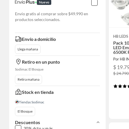
Nuevo
Envío gratis al comprar sobre $49.990 en
productos seleccionados.
HB LEDS
Envío a domicilio
Pack 10
LED Em
Llega mañana
6500K 
Por HB 
Retiro en un punto
$ 19.7
Sodimac El Bosque
$ 24.790
Retira mañana
Stock en tienda
Tiendas Sodimac
El Bosque
Descuentos
20% dcto y más