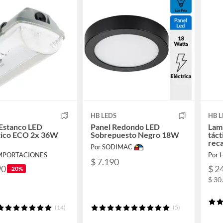
HB LEDS
HB L
Estanco LED
Panel Redondo LED
Lam
ico ECO 2x 36W
Sobrepuesto Negro 18W
táct
rec
Por SODIMAC
IMPORTACIONES
Por 
$ 7.190
90
$ 2
-20%
$ 30
(14)
(5)