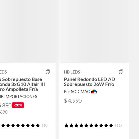
EDS
HB LEDS
o Sobrepuesto Base
Panel Redondo LED AD
nda 3xG10 Altair III
Sobrepuesto 26W Frío
ro Ampolleta Fría
Por SODIMAC
HB IMPORTACIONES
$ 4.990
6.890
-20%
.690
(10)
(11)