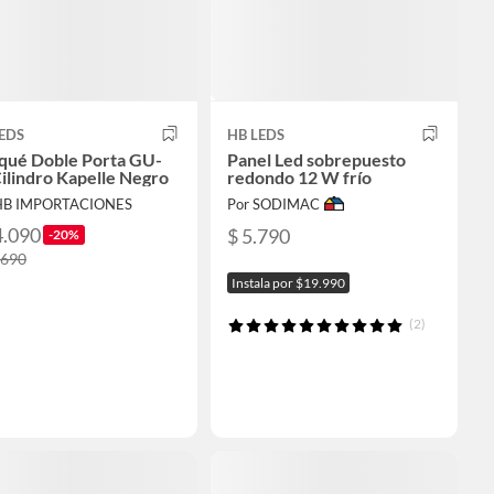
EDS
HB LEDS
iqué Doble Porta GU-
Panel Led sobrepuesto
ilindro Kapelle Negro
redondo 12 W frío
HB IMPORTACIONES
Por SODIMAC
4.090
$ 5.790
-20%
.690
Instala por $19.990
(2)