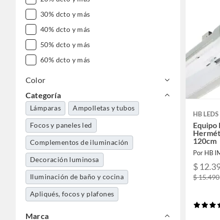
30% dcto y más
40% dcto y más
50% dcto y más
60% dcto y más
Color
Categoría
Lámparas
Ampolletas y tubos
HB LEDS
Equipo 
Focos y paneles led
Hermét
120cm
Complementos de iluminación
Por HB 
Decoración luminosa
$ 12.3
Iluminación de baño y cocina
$ 15.490
Apliqués, focos y plafones
Marca