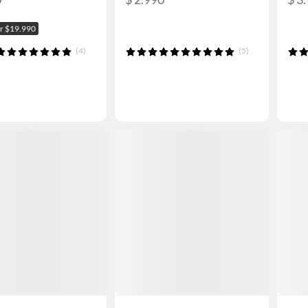
or $19.990
(4)
(5)