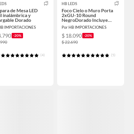
EDS
HB LEDS
para de Mesa LED
Foco Cielo o Muro Porta
il inalámbrica y
2xGU-10 Round
argable Dorado
NegroDorado Incluye
Ampolleta
HB IMPORTACIONES
Por HB IMPORTACIONES
4.790
$ 18.090
-20%
-20%
.990
$ 22.690
(4)
(5)