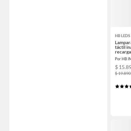
HB LEDS
Lampar
táctil i
recarg
Por HB 
$ 15.8
$ 19.890