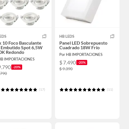
EDS
HB LEDS
 10 Foco Basculante
Panel LED Sobrepuesto
 Embutido Spot 6,5W
Cuadrado 18W Frío
0K Redondo
Por HB IMPORTACIONES
HB IMPORTACIONES
$ 7.490
-20%
9.790
-20%
$ 9.390
.790
(17)
(11)