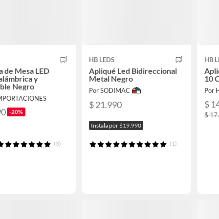
HB LEDS
HB L
a de Mesa LED
Apliqué Led Bidireccional
Apl
nalámbrica y
Metal Negro
10 C
able Negro
Por SODIMAC
Por 
IMPORTACIONES
$ 1
$ 21.990
90
-20%
$ 17
Instala por $19.990
(3)
(1)