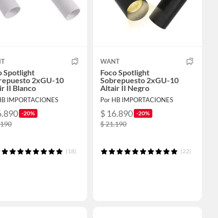
T
WANT
 Spotlight
Foco Spotlight
repuesto 2xGU-10
Sobrepuesto 2xGU-10
ir II Blanco
Altair II Negro
HB IMPORTACIONES
Por HB IMPORTACIONES
6.890
$ 16.890
-20%
-20%
.190
$ 21.190
(18)
(22)