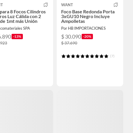
T
WANT
ara 8 Focos Cilindros
Foco Base Redonda Porta
os Luz Cálida con 2
3xGU10 Negro Incluye
 de 1mt más Unión
Ampolletas
Ecomateriales SPA
Por HB IMPORTACIONES
6.890
$ 30.090
-13%
-20%
.923
$ 37.690
(7)