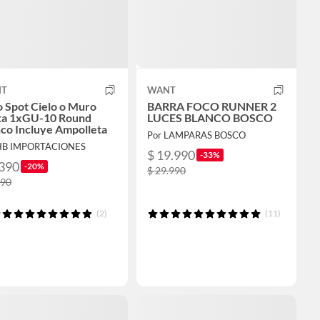
T
WANT
 Spot Cielo o Muro
BARRA FOCO RUNNER 2
ta 1xGU-10 Round
LUCES BLANCO BOSCO
co Incluye Ampolleta
Por LAMPARAS BOSCO
HB IMPORTACIONES
$ 19.990
-33%
.390
-20%
$ 29.990
290
(2)
(11)