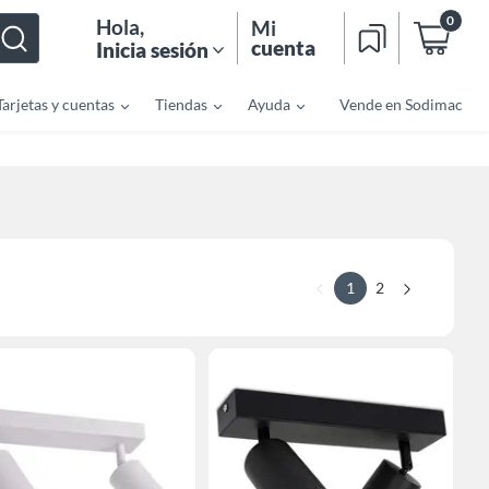
0
Hola
,
Mi
cuenta
Inicia sesión
Tarjetas y cuentas
Tiendas
Ayuda
Vende en Sodimac
1
2