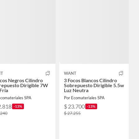
T
WANT
cos Negros Cilindro
3 Focos Blancos Cilindro
repuesto Dirigible 7W
Sobrepuesto Dirigible 5.5w
Fría
Luz Neutra
Ecomateriales SPA
Por Ecomateriales SPA
2.818
$ 23.700
-13%
-13%
.240
$ 27.255