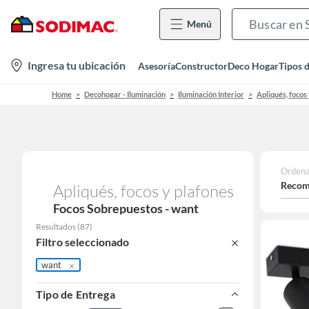
Menú
location-
Ingresa tu ubicación
Asesoría
Constructor
Deco Hogar
Tipos 
icon
Home
Decohogar - Iluminación
Iluminación Interior
Apliqués, focos
Ordena
Recom
Apliqués, focos y plafones
Focos Sobrepuestos - want
Resultados
(
87
)
Filtro seleccionado
want
Tipo de Entrega