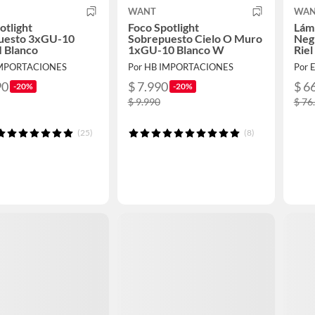
WANT
WAN
otlight
Foco Spotlight
Lámp
uesto 3xGU-10
Sobrepuesto Cielo O Muro
Negr
II Blanco
1xGU-10 Blanco W
Riel
IMPORTACIONES
Por HB IMPORTACIONES
Por 
90
$ 7.990
$ 6
-20%
-20%
$ 9.990
$ 76
(25)
(8)