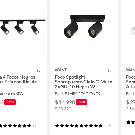
WANT
WAN
a 4 Focos Negros
Foco Spotlight
Foco
z Fría con Riel de
Sobrepuesto Cielo O Muro
Sob
2xGU-10 Negro W
Alta
ateriales SPA
Por HB IMPORTACIONES
Por 
34
$ 14.990
$ 2
-13%
-36%
$ 23.290
$ 34
(1)
(14)