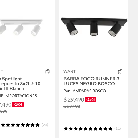
T
WANT
 Spotlight
BARRA FOCO RUNNER 3
repuesto 3xGU-10
LUCES NEGRO BOSCO
ir III Blanco
Por LAMPARAS BOSCO
HB IMPORTACIONES
$ 29.490
-26%
7.490
-20%
$ 39.990
.390
(25)
(11)