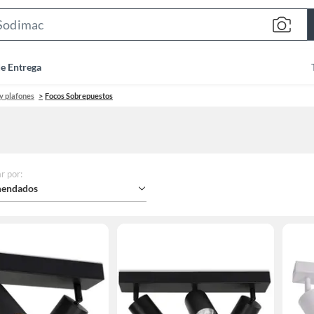
Search
Bar
de Entrega
 y plafones
Focos Sobrepuestos
r por
:
endados