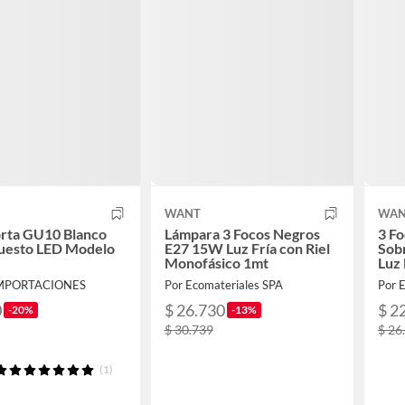
WANT
WAN
orta GU10 Blanco
Lámpara 3 Focos Negros
3 Fo
uesto LED Modelo
E27 15W Luz Fría con Riel
Sob
Monofásico 1mt
Luz 
IMPORTACIONES
Por Ecomateriales SPA
Por 
0
$ 26.730
$ 2
-20%
-13%
$ 30.739
$ 26
(1)