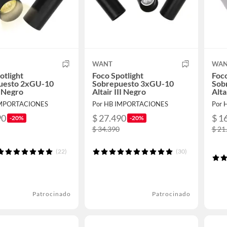
WANT
WAN
otlight
Foco Spotlight
Foco
uesto 2xGU-10
Sobrepuesto 3xGU-10
Sob
I Negro
Altair III Negro
Alta
IMPORTACIONES
Por HB IMPORTACIONES
Por 
90
$ 27.490
$ 1
-20%
-20%
$ 34.390
$ 21
(22)
(30)
Patrocinado
Patrocinado