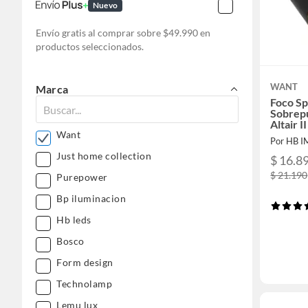
Nuevo
Envío gratis al comprar sobre $49.990 en
productos seleccionados.
WANT
Marca
Foco Sp
Sobrep
Altair I
Want
Por HB 
Just home collection
$ 16.8
$ 21.190
Purepower
Bp iluminacion
Hb leds
Bosco
Form design
Technolamp
Lemu lux