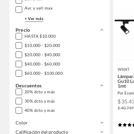
Avc y vell max
+ Ver más
Precio
HASTA $10.000
$10.000 - $20.000
$20.000 - $40.000
$40.000 - $60.000
WANT
$60.000 - $100.000
Lámpar
Gu10 Lu
Descuentos
1mt
20% dcto y más
Por Ecom
$ 35.4
30% dcto y más
$ 40.749
40% dcto y más
Color
Calificación del producto