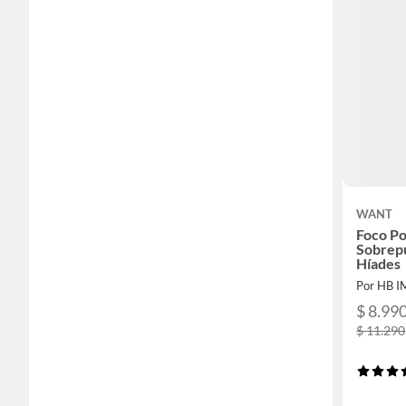
WANT
Foco P
Sobrep
Híades
Por HB 
$ 8.99
$ 11.290