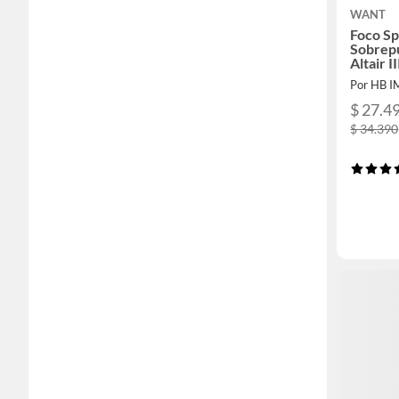
WANT
Foco Sp
Sobrep
Altair I
Por HB 
$ 27.4
$ 34.390