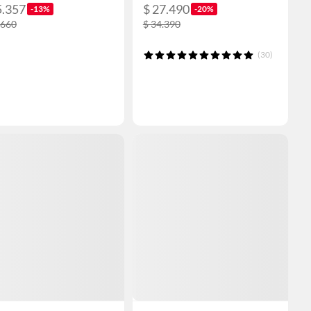
5.357
$ 27.490
-13%
-20%
.660
$ 34.390
(30)