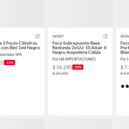
WANT
WAN
 3 Focos Cilindros
Foco Sobrepuesto Base
Foco
a con Riel 1mt Negro
Redonda 2xGU-10 Altair II
Por
Negro Ampolleta Cálida
Blan
ateriales SPA
Por HB IMPORTACIONES
Por 
10
-13%
$ 16.290
$ 7
-20%
$ 20.390
$ 9.