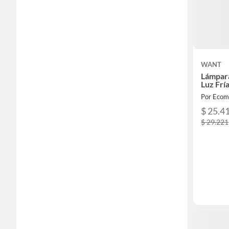
WANT
Lámpara
Luz Frí
Por Ecom
$ 25.4
$ 29.221