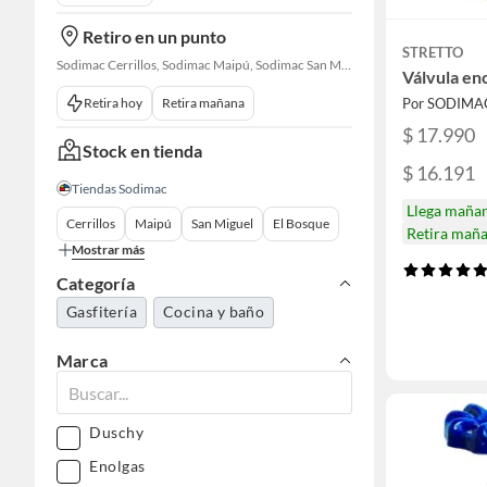
Retiro en un punto
STRETTO
Sodimac Cerrillos, Sodimac Maipú, Sodimac San Miguel, Sodimac El Bosque, Sodimac San Bernardo, Constructor Cantagallo, Sodimac Talagante, Sodimac San Fernando
Válvula en
Retira hoy
Retira mañana
Por SODIMA
$ 17.990
Stock en tienda
$ 16.191
Tiendas Sodimac
Llega maña
Cerrillos
Maipú
San Miguel
El Bosque
Retira mañ
Mostrar más
Categoría
Gasfitería
Cocina y baño
Marca
Duschy
Enolgas