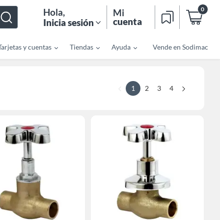
0
Hola
,
Mi
cuenta
Inicia sesión
Tarjetas y cuentas
Tiendas
Ayuda
Vende en Sodimac
1
2
3
4