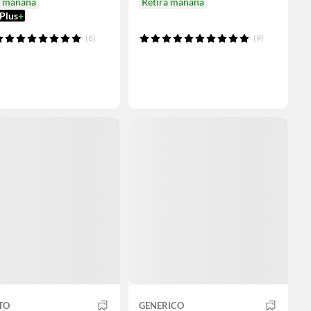
a mañana
Retira mañana
Plus
+
(6)
(9)
TO
GENERICO