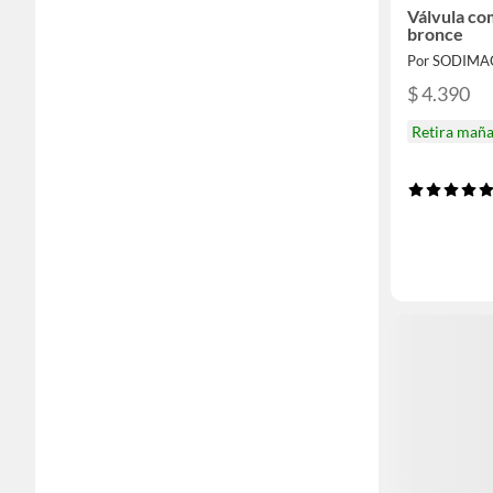
Válvula co
bronce
Por SODIMA
$ 4.390
Retira mañ