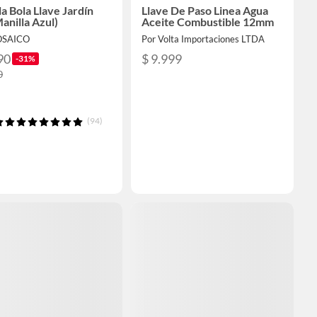
a Bola Llave Jardín
Llave De Paso Linea Agua
anilla Azul)
Aceite Combustible 12mm
OSAICO
Por Volta Importaciones LTDA
90
$ 9.999
-31%
0
(94)