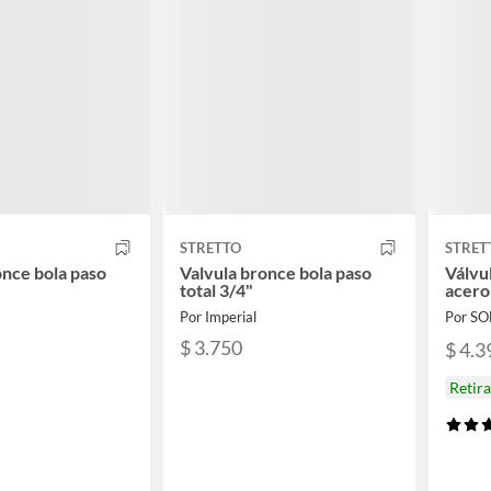
STRETTO
STRET
once bola paso
Valvula bronce bola paso
Válvu
total 3/4"
acero
Por Imperial
Por S
$ 3.750
$ 4.3
Retir