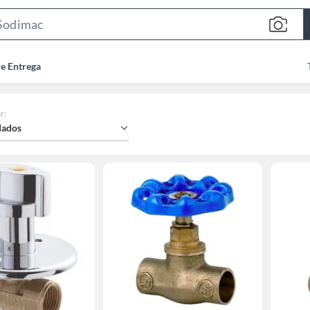
Search
Bar
de Entrega
r
:
ados