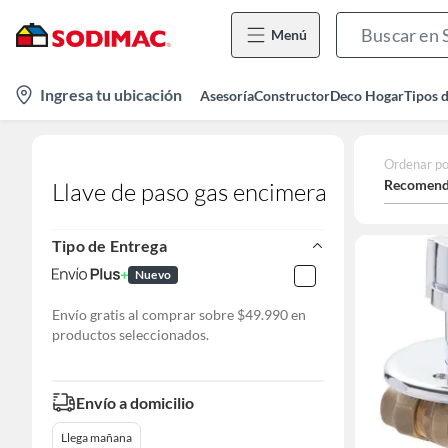
Menú
location-
Ingresa tu ubicación
Asesoría
Constructor
Deco Hogar
Tipos 
icon
Ordenar po
Recomend
Llave de paso gas encimera
Tipo de Entrega
Nuevo
Envío gratis al comprar sobre $49.990 en
productos seleccionados.
Envío a domicilio
Llega mañana