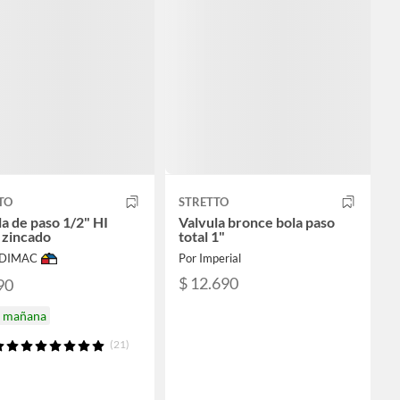
TO
STRETTO
la de paso 1/2" HI
Valvula bronce bola paso
 zincado
total 1"
ODIMAC
Por Imperial
$ 12.690
90
a mañana
(21)