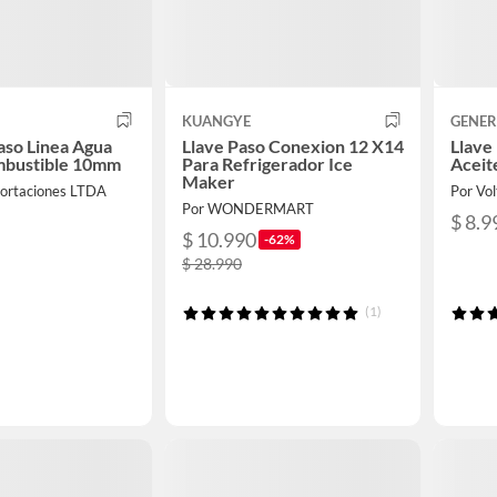
KUANGYE
GENER
aso Linea Agua
Llave Paso Conexion 12 X14
Llave
mbustible 10mm
Para Refrigerador Ice
Aceit
Maker
portaciones LTDA
Por Vo
Por WONDERMART
$ 8.9
$ 10.990
-62%
$ 28.990
(1)