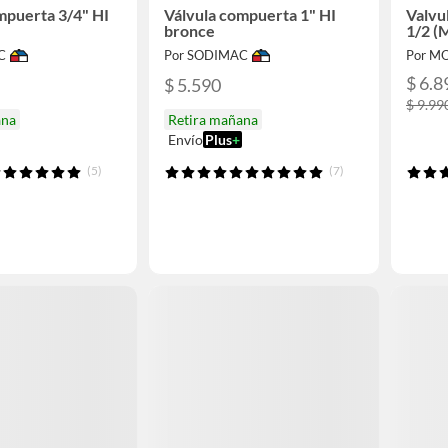
mpuerta 3/4" HI
Válvula compuerta 1" HI
Valvul
bronce
1/2 (M
C
Por SODIMAC
Por M
$ 6.8
$ 5.590
$ 9.99
ana
Retira mañana
Envío
Plus
+
(5)
(7)