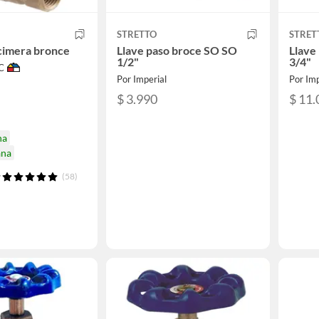
STRETTO
STRET
cimera bronce
Llave paso broce SO SO
Llave
1/2"
3/4"
C
Por Imperial
Por Imp
$ 3.990
$ 11.
na
ana
(58)