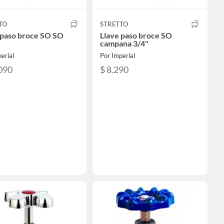
TO
STRETTO
 paso broce SO SO
Llave paso broce SO
campana 3/4"
erial
Por Imperial
090
$ 8.290