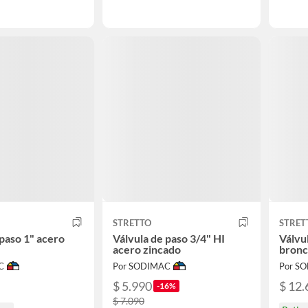
STRETTO
STRET
 paso 1" acero
Válvula de paso 3/4" HI
Válvul
acero zincado
bron
C
Por SODIMAC
Por S
$ 5.990
$ 12.
-16%
$ 7.090