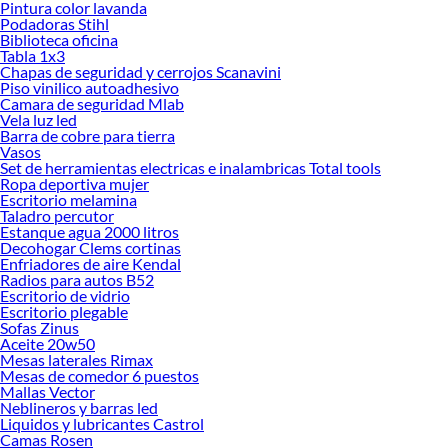
Pintura color lavanda
Desde remodelaciones hasta proyectos de decoración, estamos aquí para hacer
Podadoras Stihl
tus ideas realidad. ¡Visítanos y encuentra todo lo que tenemos para ofrecerte en
Biblioteca oficina
Mallas Electrosoldada y Acma!
Tabla 1x3
Chapas de seguridad y cerrojos Scanavini
Explora la variedad de productos de Mallas Electrosoldada y Acma en
Piso vinilico autoadhesivo
Sodimac
Camara de seguridad Mlab
Vela luz led
Herramientas, materiales y accesorios de calidad para tus proyectos y
Barra de cobre para tierra
renovación de espacios. ¡Visítanos y descubre todo lo que tenemos para
Vasos
ofrecerte!
Set de herramientas electricas e inalambricas Total tools
Ropa deportiva mujer
Encuentra una amplia variedad de productos de Mallas Electrosoldada y Acma
Escritorio melamina
en Sodimac. Encuentra todo lo necesario para tus proyectos de renovación y
Taladro percutor
Estanque agua 2000 litros
decoración. ¡Visítanos y haz tus ideas realidad!
Decohogar Clems cortinas
Enfriadores de aire Kendal
Radios para autos B52
Escritorio de vidrio
Escritorio plegable
Sofas Zinus
Aceite 20w50
Mesas laterales Rimax
Mesas de comedor 6 puestos
Mallas Vector
Neblineros y barras led
Liquidos y lubricantes Castrol
Camas Rosen