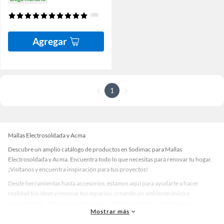
(88)
Agregar
1
Mallas Electrosoldada y Acma
Descubre un amplio catálogo de productos en Sodimac para Mallas
Electrosoldada y Acma. Encuentra todo lo que necesitas para renovar tu hogar.
¡Visítanos y encuentra inspiración para tus proyectos!
Desde herramientas hasta accesorios, estamos aquí para ayudarte a hacer
realidad tus ideas y renovar tus espacios, creando un ambiente único y
personalizado. Explora nuestra selección de herramientas, materiales y
Mostrar más
accesorios de calidad que te ayudarán a crear un espacio más tú.