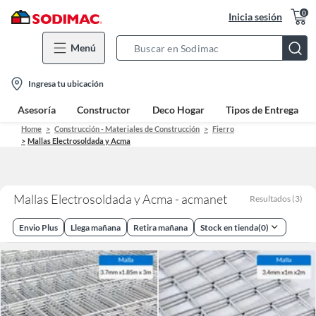
0
Inicia sesión
Menú
Search
Bar
location-
Ingresa tu ubicación
icon
Asesoría
Constructor
Deco Hogar
Tipos de Entrega
Home
Construcción - Materiales de Construcción
Fierro
Mallas Electrosoldada y Acma
Mallas Electrosoldada y Acma - acmanet
Resultados
(
3
)
Envio Plus
Llega mañana
Retira mañana
Stock en tienda
(
0
)