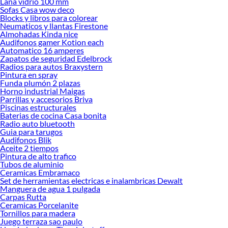
Lana vidrio 100 mm
Sofas Casa wow deco
Blocks y libros para colorear
Neumaticos y llantas Firestone
Almohadas Kinda nice
Audifonos gamer Kotion each
Automatico 16 amperes
Zapatos de seguridad Edelbrock
Radios para autos Braxystern
Pintura en spray
Funda plumón 2 plazas
Horno industrial Maigas
Parrillas y accesorios Briva
Piscinas estructurales
Baterias de cocina Casa bonita
Radio auto bluetooth
Guia para tarugos
Audifonos Blik
Aceite 2 tiempos
Pintura de alto trafico
Tubos de aluminio
Ceramicas Embramaco
Set de herramientas electricas e inalambricas Dewalt
Manguera de agua 1 pulgada
Carpas Rutta
Ceramicas Porcelanite
Tornillos para madera
Juego terraza sao paulo