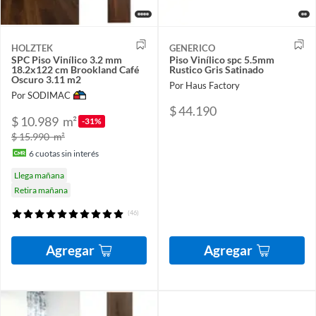
HOLZTEK
GENERICO
SPC Piso Vinílico 3.2 mm
Piso Vinílico spc 5.5mm
18.2x122 cm Brookland Café
Rustico Gris Satinado
Oscuro 3.11 m2
Por Haus Factory
Por SODIMAC
$ 44.190
$ 10.989
m²
-31%
$ 15.990
m²
6
cuotas sin interés
Llega mañana
Retira mañana
(46)
Agregar
Agregar