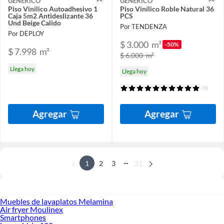
GENERICO
GENERICO
Piso Vinilico Autoadhesivo 1
Piso Vinílico Roble Natural 36
Caja 5m2 Antideslizante 36
PCS
Und Beige Calido
Por TENDENZA
Por DEPLOY
$ 3.000
m²
-50%
$ 7.998
m²
$ 6.000
m²
Llega hoy
Llega hoy
(1)
Agregar
Agregar
...
1
2
3
21
Muebles de lavaplatos Melamina
Air fryer Moulinex
Smartphones