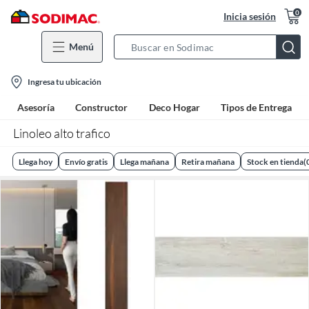
0
Inicia sesión
Menú
Search
Bar
location-
Ingresa tu ubicación
icon
Asesoría
Constructor
Deco Hogar
Tipos de Entrega
Linoleo alto trafico
Llega hoy
Envío gratis
Llega mañana
Retira mañana
Stock en tienda
(