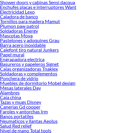
Shower doors y cabinas Sensi dacqua
Enchufes placas e interruptores Want
Electricidad Lexo
Caladora de banco
Tornillos para madera Mamut
Plumon paw patrol
Soldadoras Energy
Mascotas Mova
Pastelones y adoquines Grau
Barra acero inoxidable
Calefont tiro natural Junkers
Papel mural
Engrapadora electrica
Basureros y papeleros Signet
Cajas organizadoras Tnakiex
Soldadoras y complementos
Ponchera de vidrio
Muebles de dormitorio Mobel design
Mesas laterales Day
Alambres
Caja china
Tazas y mugs Disney
Canerias Gd cooper
Faroles y antorchas Irm
Banos portatiles
Neumaticos y llantas Aeolus
Salud Red relief
Nivel de mano Total tools