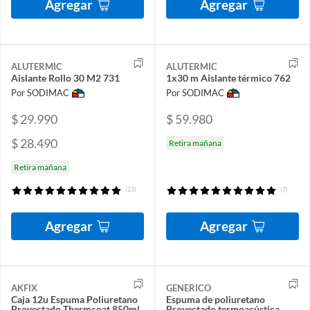
Agregar
Agregar
ALUTERMIC
ALUTERMIC
Aislante Rollo 30 M2 731
1x30 m Aislante térmico 762
Por SODIMAC
Por SODIMAC
$ 29.990
$ 59.980
$ 28.490
Retira mañana
Retira mañana
(23)
(7)
Agregar
Agregar
AKFIX
GENERICO
Caja 12u Espuma Poliuretano
Espuma de poliuretano
Proyectado Thermcoat 850ml
Proyectado termoacústica