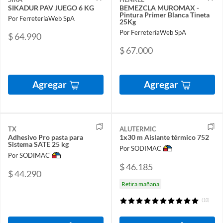
SIKADUR PAV JUEGO 6 KG
BEMEZCLA MUROMAX -
Pintura Primer Blanca Tineta
Por FerreteríaWeb SpA
25Kg
Por FerreteríaWeb SpA
$ 64.990
$ 67.000
Agregar
Agregar
TX
ALUTERMIC
Adhesivo Pro pasta para
1x30 m Aislante térmico 752
Sistema SATE 25 kg
Por SODIMAC
Por SODIMAC
$ 46.185
$ 44.290
Retira mañana
(10)