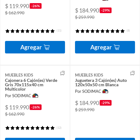
$ 119.990
-26%
$ 184.990
-29%
$ 162.990
$ 259.990
(11)
(8)
Agregar
Agregar
MUEBLES KIDS
MUEBLES KIDS
Cajonera 6 Cajón(es) Verde
Juguetera 3 Cajón(es) Auto
Gris 70x115x40 cm
120x50x50 cm Blanca
Multicolor
Por SODIMAC
Por SODIMAC
$ 184.990
-29%
$ 119.990
-26%
$ 259.990
$ 162.990
(12)