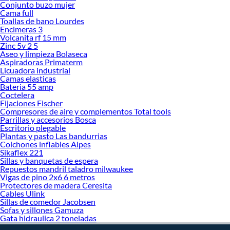
decoración. ¡Visítanos y haz tus ideas realidad!
Conjunto buzo mujer
Cama full
Toallas de bano Lourdes
Encimeras 3
Volcanita rf 15 mm
Zinc 5v 2 5
Aseo y limpieza Bolaseca
Aspiradoras Primaterm
Licuadora industrial
Camas elasticas
Bateria 55 amp
Coctelera
Fijaciones Fischer
Compresores de aire y complementos Total tools
Parrillas y accesorios Bosca
Escritorio plegable
Plantas y pasto Las bandurrias
Colchones inflables Alpes
Sikaflex 221
Sillas y banquetas de espera
Repuestos mandril taladro milwaukee
Vigas de pino 2x6 6 metros
Protectores de madera Ceresita
Cables Ulink
Sillas de comedor Jacobsen
Sofas y sillones Gamuza
Gata hidraulica 2 toneladas