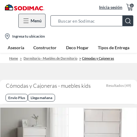
0
Inicia sesión
Menú
Search
Bar
location-
Ingresa tu ubicación
icon
Asesoría
Constructor
Deco Hogar
Tipos de Entrega
Home
Dormitorio - Muebles de Dormitorio
Cómodas y Cajoneras
Cómodas y Cajoneras - muebles kids
Resultados
(
49
)
Envio Plus
Llega mañana